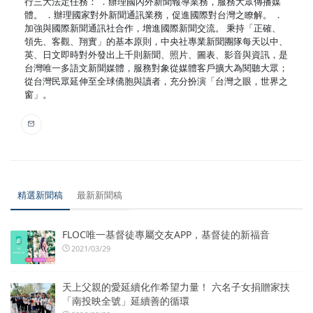
行三大法定任務： ．辦理國內外新聞報導業務，服務大眾傳播媒
體。 ．辦理國家對外新聞通訊業務，促進國際對台灣之瞭解。 ．
加強與國際新聞通訊社合作，增進國際新聞交流。 秉持「正確、
領先、客觀、翔實」的基本原則，中央社專業新聞團隊每天以中、
英、日文即時對外發出上千則新聞、照片、圖表、影音與資訊，是
台灣唯一多語文新聞媒體，服務對象從媒體客戶擴大為閱聽大眾；
從台灣民眾延伸至全球僑胞與讀者，充分扮演「台灣之眼，世界之
窗」。
精選新聞稿
最新新聞稿
FLOC唯一基督徒專屬交友APP，基督徒的新福音
2021/03/29
天上父親的愛延續化作希望力量！ 六名子女捐贈家扶
「南投映全號」延續善的循環