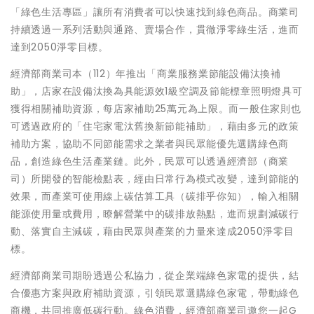
「綠色生活專區」讓所有消費者可以快速找到綠色商品。商業司
持續透過一系列活動與通路、賣場合作，貫徹淨零綠生活，進而
達到2050淨零目標。
經濟部商業司本（112）年推出「商業服務業節能設備汰換補
助」，店家在設備汰換為具能源效1級空調及節能標章照明燈具可
獲得相關補助資源，每店家補助25萬元為上限。而一般住家則也
可透過政府的「住宅家電汰舊換新節能補助」，藉由多元的政策
補助方案，協助不同節能需求之業者與民眾能優先選購綠色商
品，創造綠色生活產業鏈。此外，民眾可以透過經濟部（商業
司）所開發的智能檢點表，經由日常行為模式改變，達到節能的
效果，而產業可使用線上碳估算工具（碳排乎你知），輸入相關
能源使用量或費用，瞭解營業中的碳排放熱點，進而規劃減碳行
動、落實自主減碳，藉由民眾與產業的力量來達成2050淨零目
標。
經濟部商業司期盼透過公私協力，從企業端綠色家電的提供，結
合優惠方案與政府補助資源，引領民眾選購綠色家電，帶動綠色
商機，共同推廣低碳行動。綠色消費，經濟部商業司邀您一起G