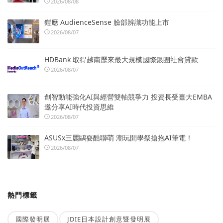
2026/08/08
鎧應 AudienceSense 臉部辨識功能上市
2026/08/07
HDBank 取得越南歷來最大規模國際銀團社會貸款
2026/08/07
創智動能強化AI與經營雙軸競爭力 投資長受臺大EMBA
邀分享AI時代投資思維
2026/08/07
ASUSx三麗鷗耍酷聯萌 潮玩開學祭搶抱AI筆電！
2026/08/07
熱門標籤
國際發明展
JDIE日本設計創意暨發明展