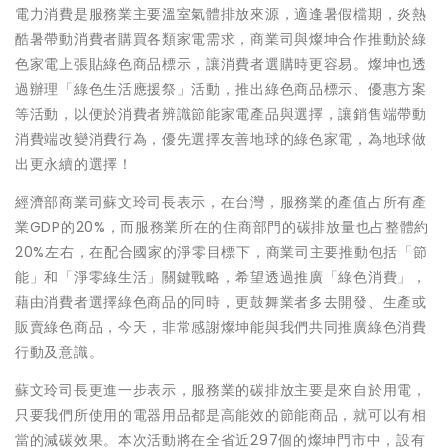
電力消費是服務業主要溫室氣體排放來源，適逢暑假檔期，炎熱
酷暑帶動消費者購買各類家電需求，商業司與燦坤合作推動於綠
色家電上張貼綠色商品標示，讓消費者選購時更容易。燦坤也透
過辦理「綠色生活應援祭」活動，推出綠色商品標示、優惠方案
等活動，以便於消費者辨識節能家電產品與選擇，讓銷售端帶動
消費端改變消費行為，優先選擇友善地球的綠色家電，為地球做
出更永續的選擇！
經濟部商業司蘇文玲司長表示，在台灣，服務業的產值占所有產
業GDP的20%，而服務業所在的住商部門的碳排放量也占整體約
20%左右，在配合國家的淨零目標下，商業司主要推動包括「節
能」和「淨零綠生活」關鍵戰略，希望透過推廣「綠色消費」，
藉由消費者選擇綠色商品的同時，更鼓舞業者多去開發、生產或
販賣綠色商品，今天，非常感謝燦坤能與我們共同推廣綠色消費
行動及意識。
蘇文玲司長更進一步表示，服務業的碳排放主要是來自於用電，
只要我們所使用的電器用品都是高能效的節能商品，就可以有相
當的減碳效果。本次活動將在全省近297個的燦坤門市中，設有