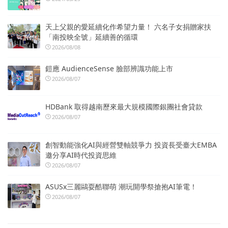
天上父親的愛延續化作希望力量！ 六名子女捐贈家扶
「南投映全號」延續善的循環
2026/08/08
鎧應 AudienceSense 臉部辨識功能上市
2026/08/07
HDBank 取得越南歷來最大規模國際銀團社會貸款
2026/08/07
創智動能強化AI與經營雙軸競爭力 投資長受臺大EMBA
邀分享AI時代投資思維
2026/08/07
ASUSx三麗鷗耍酷聯萌 潮玩開學祭搶抱AI筆電！
2026/08/07