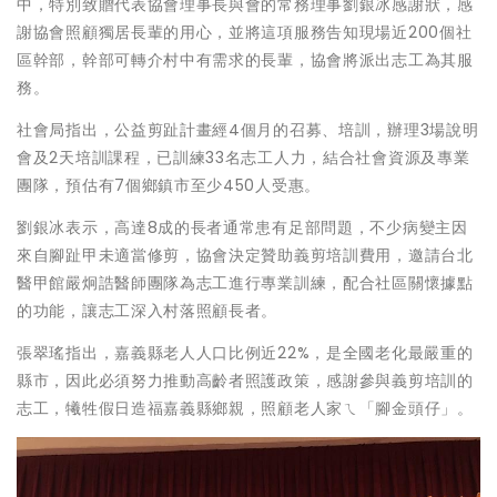
中，特別致贈代表協會理事長與會的常務理事劉銀冰感謝狀，感
謝協會照顧獨居長輩的用心，並將這項服務告知現場近200個社
區幹部，幹部可轉介村中有需求的長輩，協會將派出志工為其服
務。
社會局指出，公益剪趾計畫經4個月的召募、培訓，辦理3場說明
會及2天培訓課程，已訓練33名志工人力，結合社會資源及專業
團隊，預估有7個鄉鎮市至少450人受惠。
劉銀冰表示，高達8成的長者通常患有足部問題，不少病變主因
來自腳趾甲未適當修剪，協會決定贊助義剪培訓費用，邀請台北
醫甲館嚴炯誥醫師團隊為志工進行專業訓練，配合社區關懷據點
的功能，讓志工深入村落照顧長者。
張翠瑤指出，嘉義縣老人人口比例近22%，是全國老化最嚴重的
縣市，因此必須努力推動高齡者照護政策，感謝參與義剪培訓的
志工，犧牲假日造福嘉義縣鄉親，照顧老人家ㄟ「腳金頭仔」。