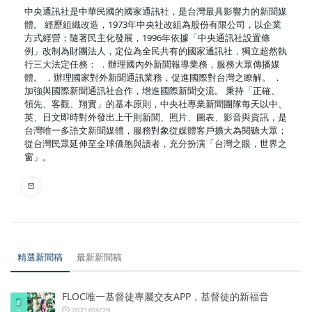
中央通訊社是中華民國的國家通訊社，是台灣最具影響力的新聞媒
體。 經歷組織改造，1973年中央社改組為股份有限公司，以企業
方式經營；隨著民主化發展，1996年依據「中央通訊社設置條
例」改制為財團法人，定位為全民共有的國家通訊社，獨立超然執
行三大法定任務： ．辦理國內外新聞報導業務，服務大眾傳播媒
體。 ．辦理國家對外新聞通訊業務，促進國際對台灣之瞭解。 ．
加強與國際新聞通訊社合作，增進國際新聞交流。 秉持「正確、
領先、客觀、翔實」的基本原則，中央社專業新聞團隊每天以中、
英、日文即時對外發出上千則新聞、照片、圖表、影音與資訊，是
台灣唯一多語文新聞媒體，服務對象從媒體客戶擴大為閱聽大眾；
從台灣民眾延伸至全球僑胞與讀者，充分扮演「台灣之眼，世界之
窗」。
精選新聞稿
最新新聞稿
FLOC唯一基督徒專屬交友APP，基督徒的新福音
2021/03/29