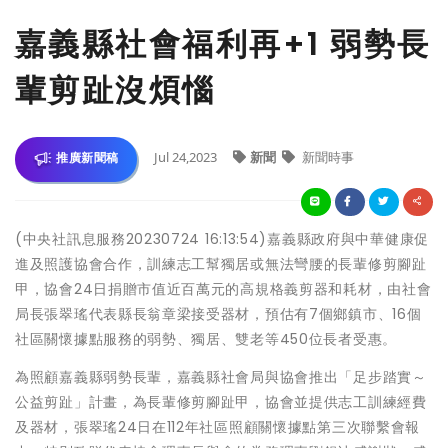
嘉義縣社會福利再+1 弱勢長
輩剪趾沒煩惱
Jul 24,2023
新聞
新聞時事
推廣新聞稿
(中央社訊息服務20230724 16:13:54)嘉義縣政府與中華健康促
進及照護協會合作，訓練志工幫獨居或無法彎腰的長輩修剪腳趾
甲，協會24日捐贈市值近百萬元的高規格義剪器和耗材，由社會
局長張翠瑤代表縣長翁章梁接受器材，預估有7個鄉鎮市、16個
社區關懷據點服務的弱勢、獨居、雙老等450位長者受惠。
為照顧嘉義縣弱勢長輩，嘉義縣社會局與協會推出「足步踏實～
公益剪趾」計畫，為長輩修剪腳趾甲，協會並提供志工訓練經費
及器材，張翠瑤24日在112年社區照顧關懷據點第三次聯繫會報