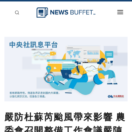
回到首頁
新聞稿分類
登入
刊登
嚴防杜蘇芮颱風帶來影響 農
委會召開整備工作會議嚴陣