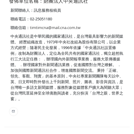
發佈單位名稱：財團法人中央通訊社
新聞聯絡人：訊息服務核稿員
聯絡電話：02-25051180
聯絡信箱：
timtimcna@mail.cna.com.tw
中央通訊社是中華民國的國家通訊社，是台灣最具影響力的新聞媒
體。 經歷組織改造，1973年中央社改組為股份有限公司，以企業
方式經營；隨著民主化發展，1996年依據「中央通訊社設置條
例」改制為財團法人，定位為全民共有的國家通訊社，獨立超然執
行三大法定任務： ．辦理國內外新聞報導業務，服務大眾傳播媒
體。 ．辦理國家對外新聞通訊業務，促進國際對台灣之瞭解。 ．
加強與國際新聞通訊社合作，增進國際新聞交流。 秉持「正確、
領先、客觀、翔實」的基本原則，中央社專業新聞團隊每天以中、
英、日文即時對外發出上千則新聞、照片、圖表、影音與資訊，是
台灣唯一多語文新聞媒體，服務對象從媒體客戶擴大為閱聽大眾；
從台灣民眾延伸至全球僑胞與讀者，充分扮演「台灣之眼，世界之
窗」。