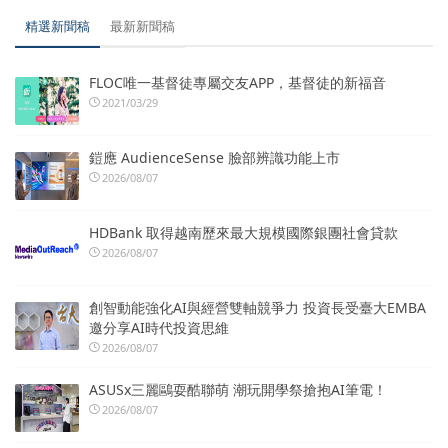
精選新聞稿
最新新聞稿
FLOC唯一基督徒專屬交友APP，基督徒的新福音
2021/03/29
鎧應 AudienceSense 臉部辨識功能上市
2026/08/07
HDBank 取得越南歷來最大規模國際銀團社會貸款
2026/08/07
創智動能強化AI與經營雙軸競爭力 投資長受臺大EMBA
邀分享AI時代投資思維
2026/08/07
ASUSx三麗鷗耍酷聯萌 潮玩開學祭搶抱AI筆電！
2026/08/07