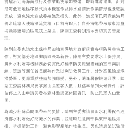
提醒沿近海海面航行及作業船隻嚴加戒備、即時進港避風；針對
沿海低窪地區移動式抽水機運作及排水路清淤作業情形也要確認
完成，避免淹水造成養殖漁業損失。此外，漁業署已同意航港局
將帛琉籍天使輪漂流貨櫃（目前有18只）自外海拖帶吊放東港鹽
埔漁港鹽埔泊區漁筏上架區，陳副主委特別指示要切實妥善處
理。
陳副主委也請水土保持局加強宣導地方政府落實各項防災整備工
作，對於部分地區鄉鎮區長為新任，陳副主委要求水土保持局、
農田水利署等機關務必切實做好標準防災應變措施的宣導與訓
練，讓該等新任首長嫻熟作業以利防救災工作。針對高風險崩塌
潛勢區，更應重點整備加強應變。另外，適逢暑假旅遊旺季，陳
副主委請林務局要掌握山區遊客人數，且儘早預判天候條件，評
估停止入山申請與發布森林遊樂區休園資訊，防止民眾入山受
困。
為減少杜蘇芮颱風帶來的災情，陳副主委亦請農田水利署配合經
濟部水利署做好防淹水的作業，並隨時注意南部與東部地區灌
排、掌握清淤工作，避免影響產地作物生長。另也請農業試驗所