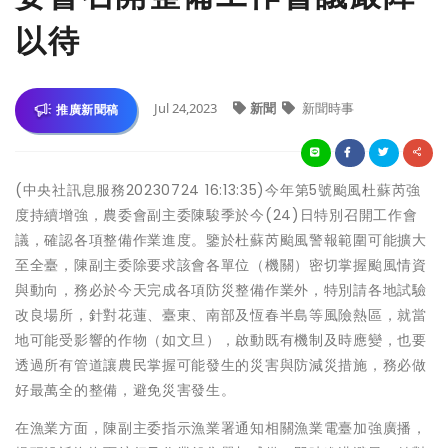
以待
Jul 24,2023
新聞
新聞時事
推廣新聞稿
(中央社訊息服務20230724 16:13:35)今年第5號颱風杜蘇芮強
度持續增強，農委會副主委陳駿季於今(24)日特別召開工作會
議，確認各項整備作業進度。鑒於杜蘇芮颱風警報範圍可能擴大
至全臺，陳副主委除要求該會各單位（機關）密切掌握颱風情資
與動向，務必於今天完成各項防災整備作業外，特別請各地試驗
改良場所，針對花蓮、臺東、南部及恆春半島等風險熱區，就當
地可能受影響的作物（如文旦），啟動既有機制及時應變，也要
透過所有管道讓農民掌握可能發生的災害與防減災措施，務必做
好最萬全的整備，避免災害發生。
在漁業方面，陳副主委指示漁業署通知相關漁業電臺加強廣播，