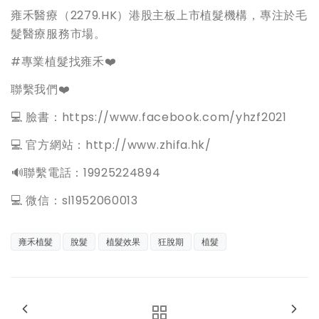
雍禾醫療（2279.HK）港股主板上市植髮機構，專注於毛
髮醫療服務市場。
#專業植髮找雍禾❤️
聯繫我們❤️
💻 臉書：https://www.facebook.com/yhzf2021
💻 官方網站：http://www.zhifa.hk/
️🔊聯繫電話：19925224894
💻 微信：sl1952060013
雍禾植髮
脫髮
植髮效果
狂脫期
植髮