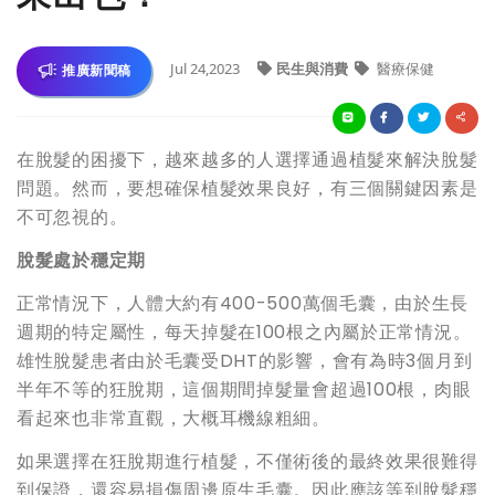
Jul 24,2023
民生與消費
醫療保健
推廣新聞稿
在脫髮的困擾下，越來越多的人選擇通過植髮來解決脫髮
問題。然而，要想確保植髮效果良好，有三個關鍵因素是
不可忽視的。
脫髮處於穩定期
正常情況下，人體大約有400-500萬個毛囊，由於生長
週期的特定屬性，每天掉髮在100根之內屬於正常情況。
雄性脫髮患者由於毛囊受DHT的影響，會有為時3個月到
半年不等的狂脫期，這個期間掉髮量會超過100根，肉眼
看起來也非常直觀，大概耳機線粗細。
如果選擇在狂脫期進行植髮，不僅術後的最終效果很難得
到保證，還容易損傷周邊原生毛囊。因此應該等到脫髮穩