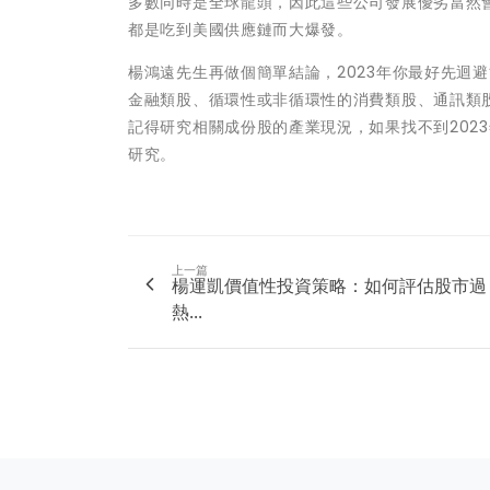
多數同時是全球龍頭，因此這些公司發展優劣當然
都是吃到美國供應鏈而大爆發。
楊鴻遠先生再做個簡單結論，2023年你最好先迴
金融類股、循環性或非循環性的消費類股、通訊類
記得研究相關成份股的產業現況，如果找不到202
研究。
上一篇
楊運凱價值性投資策略：如何評估股市過
熱...