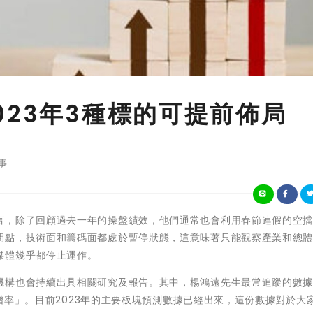
023年3種標的可提前佈局
事
言，除了回顧過去一年的操盤績效，他們通常也會利用春節連假的空
間點，技術面和籌碼面都處於暫停狀態，這意味著只能觀察產業和總
媒體幾乎都停止運作。
機構也會持續出具相關研究及報告。其中，楊鴻遠先生最常追蹤的數
S年增率」。目前2023年的主要板塊預測數據已經出來，這份數據對於大