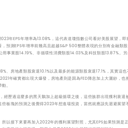
2023年EPS年增率為13.08%，這代表道瓊指數公司看好美股展望，
預測EPS年增率前幾高且超越S&P 500整體表現的分別有金融類股3
公用事業股14.19%、非循環性消費類股14.03%及科技類股13.87%。
%、房地產類股衰退10.1%以及最多的能源類股衰退17.1%，其實這也
2021年確實都出現大爆發，房地產則是因為FED降息加上大灑鈔，也
帶動。
話，經歷過這麼多的黑天鵝加上超級循環之後，這些族群出現獲利衰退
些板塊的預測之後覺得2023年想進場投資，當然就應該先迴避展望
所以接下來要再加入2022年的獲利展望對照，尤其EPS如果預測是