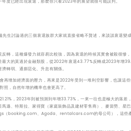
年度已經出現衰退，那麼你只看2023年的展望就很可能誤判。
楊鴻遠先生討論過的三個衰退族群大家就直接省略不贅述，來談談衰退變
現反轉，這種爆發力就容易比較強，因為衰退的時候其實會被殺很慘
的莫過於金融類股，從2022年衰退43.77%反轉成2023年增39.
經濟轉弱、通膨惡化、升息有關係。
不會再增加經濟面的壓力，再來是2022年受到一堆利空影響，也讓這
據對照，自然年增的機率也會更高了。
.21%，2023年則被預測到年增33.73%，一來一往也是極大的落差
亞馬遜、特斯拉、家得寶（家庭裝飾品及建材零售商）、麥當勞、星巴克
ings（booking.com、Agoda、rentalcars.com的母公司），這