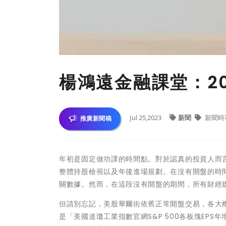
楊鴻遠金融課堂：2
Jul 25,2023
新聞
新聞時
推廣新聞稿
年初是固定做功課的時間點。對於認真的投資人而
整體持股檢視以及年後進場規劃。在沒有開盤的時
關數據。然而，在這段沒有開盤的期間，所有財經
但請別忘記，美股華爾街依舊正常開盤交易，各大
是「美國道瓊工業指數官網S&P 500各板塊EP