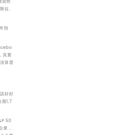
個當然
特斯拉、
3年預
cebo
，其實
據演算需
應該好好
1,7
 50
企業，