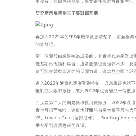
更要看，原因也很簡單，畢竟很多族群可能相對前一
研究產業展望別忘了要對照基期
再加入2022年的EPS年增率就更清楚了，前面
的族群吧。
當一個類股由衰退轉為成長的，其實就代表產業出
低基期出現獲利爆發，通常股價也會強彈不少，反差最大
這可能會帶動非常強的反彈力道，這當然也跟全球
進入2023年通膨也逐漸受到控制，升息趨緩也就
獲利或呆帳都很慘，來到2023年也會變成一個數
而反差第二大的則是循環性消費類股，2022年衰退21
實也可想而知啦，這板塊裡面的前幾大權重股包含
KE、Lowe's Cos（居家裝修）、Booking Hold
乎都受到經濟趨緩而衰退。