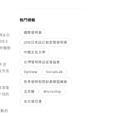
熱門標籤
國際發明展
即將走出
9.3
JDIE日本設計創意暨發明展
另外醫療
中國文化大學
台灣發明商品促進協會
不意
推升房
OpView
SocialLab
世界發明智慧財產聯盟總會
被道瓊
北市圖
Microchip
不佳的
名古屋亞運
正數的