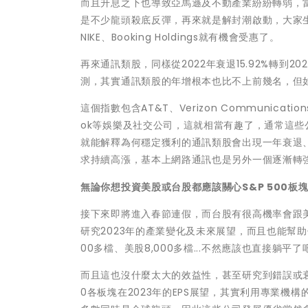
而且升息之下也導致亞馬遜及不動產業紛紛轉弱，當
是不少龍頭殺底反彈，再來就是解封潮啟動，大家
NIKE、Booking Holdings就有機會受惠了。
再來通訊類股，同樣從2022年衰退15.92%轉到2
測，其實通訊類股的年增根本也比不上前幾名，但
這個指數包含AT&T、Verizon Communicatio
ok等娛樂及社交公司，這就相當有趣了，通常這些
就能解釋為何穩定獲利的通訊類股會出現一年衰退
求持續高漲，基本上網路通訊也是另外一個逐漸轉
無論你想投資美股或台股都應該關心S&P 500板
接下來即將進入春節連假，而台股有很高機率會跟
研究2023年的產業變化及未來展望，而且也能幫
00多檔、美股8,000多檔...不然應該也直接躺平了
而且這也沒什麼太大的效益性，甚至研究到錯誤或衰
0各板塊在2023年的EPS展望，其實利用專業機