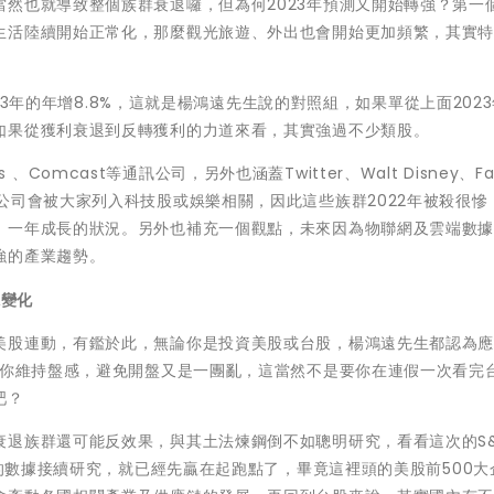
然也就導致整個族群衰退囉，但為何2023年預測又開始轉強？第一
生活陸續開始正常化，那麼觀光旅遊、外出也會開始更加頻繁，其實
023年的年增8.8%，這就是楊鴻遠先生說的對照組，如果單從上面202
如果從獲利衰退到反轉獲利的力道來看，其實強過不少類股。
ns 、Comcast等通訊公司，另外也涵蓋Twitter、Walt Disney、Fa
公司會被大家列入科技股或娛樂相關，因此這些族群2022年被殺很慘
、一年成長的狀況。另外也補充一個觀點，未來因為物聯網及雲端數
強的產業趨勢。
塊變化
美股連動，有鑑於此，無論你是投資美股或台股，楊鴻遠先生都認為
助你維持盤感，避免開盤又是一團亂，這當然不是要你在連假一次看完台股
吧？
退族群還可能反效果，與其土法煉鋼倒不如聰明研究，看看這次的S&P
構的數據接續研究，就已經先贏在起跑點了，畢竟這裡頭的美股前500大