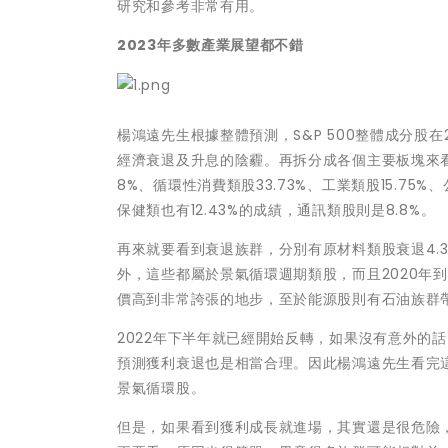
研究和參考非常有用。
2023年多數產業展望都不錯
楊鴻遠先生根據整體預測，S&P 500整體成分股在
經濟衰退及升息的陰霾。再拆分成各個主要板塊來看，
8%、循環性消費類股33.73%、工業類股15.75%、
保健類也有12.43%的成績，通訊類股則是8.8%。
再來就要看到衰退族群，分別有原材料類股衰退4.38
外，這些都屬於景氣循環週期類股，而且2020年到
價高到非常誇張的地步，至於能源股則有石油族群
2022年下半年就已經開始反轉，如果沒有意外的
預測獲利衰退也是相當合理。因此楊鴻遠先生看完這
景氣循環股。
但是，如果看到獲利成長就進場，其實還是很危險，