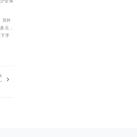
不少企業
，另外
當多元，
來下手
篇
.