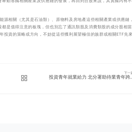
會牽動各國相關產業及供應鏈的發展，再回到台股來說，其實國內有
避能源相關（尤其是石油類）、原物料及房地產這些相關產業或供應鏈
股都是值得注意的板塊，但也別忘了通訊類股及消費類股的成分股相
3年投資的策略或方向，不妨從這些獲利展望極佳的族群或相關ETF先
下一
投資青年就業給力 北分署助待業青年跨..