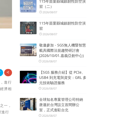
115年苗栗縣城鎮韌性防空演
習（二）
2026/08/07
115年苗栗縣城鎮韌性防空演
習
2026/08/07
敬邀參加 - SGS無人機暨智慧
載具國際法規趨勢研討會
(2026/10/01.嘉義亞創中心)
2026/08/07
【SGS 服務介紹】從 PCIe、
USB4 到充電與資安：GRL 多
擋，進行
元技術驗證服務
體經濟相
2026/08/07
全球知名專案管理公司特納
唐遜於台灣設立首間辦公
據之一，
室，正式進駐台北
家進行
2026/08/07