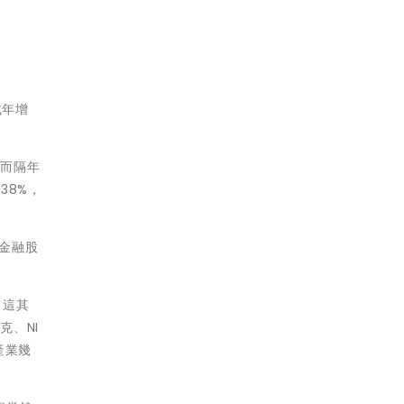
成年增
，而隔年
38%，
些金融股
，這其
、NI
些產業幾