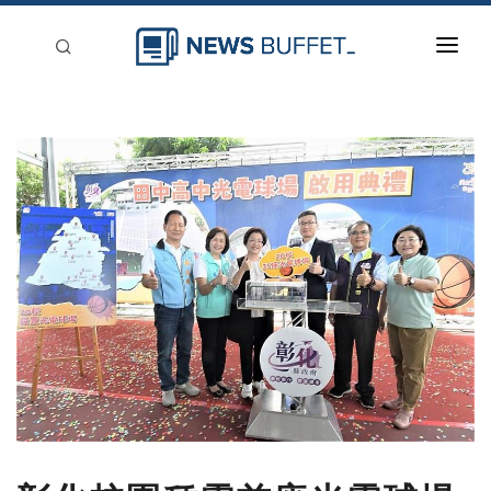
回到首頁
新聞稿分類
登入
刊登