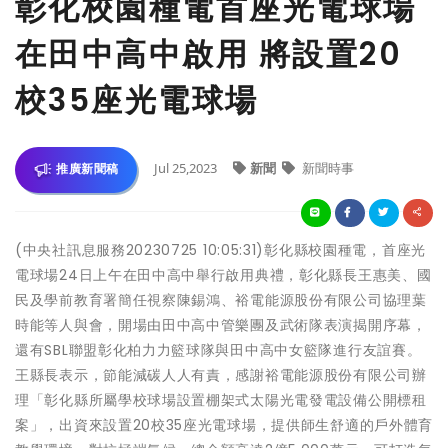
彰化校園種電首座光電球場
在田中高中啟用 將設置20
校35座光電球場
Jul 25,2023
新聞
新聞時事
推廣新聞稿
(中央社訊息服務20230725 10:05:31)彰化縣校園種電，首座光
電球場24日上午在田中高中舉行啟用典禮，彰化縣長王惠美、國
民及學前教育署簡任視察陳錫鴻、裕電能源股份有限公司協理葉
時能等人與會，開場由田中高中管樂團及武術隊表演揭開序幕，
還有SBL聯盟彰化柏力力籃球隊與田中高中女籃隊進行友誼賽。
王縣長表示，節能減碳人人有責，感謝裕電能源股份有限公司辦
理「彰化縣所屬學校球場設置棚架式太陽光電發電設備公開標租
案」，出資來設置20校35座光電球場，提供師生舒適的戶外體育