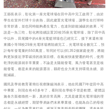
王縣長表示，彰化第一座光電球場在田中高中完工啟用了，由於
學生在室外打球十分炎熱，因此建置光電球場，讓學生在打球時
非常舒適，並也同時能夠產生電力，也達到節能減碳的效果，可
說是一魚三吃，彰化將陸續設置20校35座光電球場，除了田中高
中以外，田尾國中的4座光電籃球場也已經完工，接下來還有湖
東國小等18校29座光電球場將陸續完工，光電球場全數完工，預
計每年發電量約550萬度，等同於可以供1,352個家庭使用，將能
夠更加接近淨零碳排的政策目標。在氣候快速變遷的時代，使用
乾淨的能源就非常重要，不論是太陽能發電、風力發電甚至是核
能發電，都是未來的能源選項，縣府也全力來支持環境永續、節
能減碳。
國民及學前教育署簡任視察陳錫鴻表示，他在民國71年從田中高
中畢業，到現在有40多年了，看到現在學校不管是軟體、硬體設
施各方面都煥然一新，真的非常高興，尤其是建置光電球場的理
念都是永續經營，期望學弟妹們未來畢業後，也能為自己的母校
付出，一起為教育來打拚，感謝王惠美縣長縣府團隊，還有各民