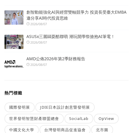
創智動能強化AI與經營雙軸競爭力 投資長受臺大EMBA
邀分享AI時代投資思維
2026/08/07
ASUSx三麗鷗耍酷聯萌 潮玩開學祭搶抱AI筆電！
2026/08/07
AMD公佈2026年第2季財務報告
2026/08/07
熱門標籤
國際發明展
JDIE日本設計創意暨發明展
世界發明智慧財產聯盟總會
SocialLab
OpView
中國文化大學
台灣發明商品促進協會
北市圖