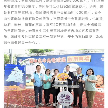
教學環境，對抗極端氣候，總金額高達2億5,000萬元，可打造每
年發電量約550萬度，等同於可以供1,352個家庭使用。過去，若
是要打造光電球場，每所學校需要中央補助約1,000萬元，如今
由裕電能源股份有限公司設置，不僅節省中央政府經費，也創造
縣府、學校、廠商的三贏，還有4%售電回饋金，也是全國最高
的售電回饋金，未來田中高中光電球場也會再增加更多體育設
施，讓師生及社區民眾享有一個更舒適、安全的運動環境，為地
球永續發展盡一份心力。