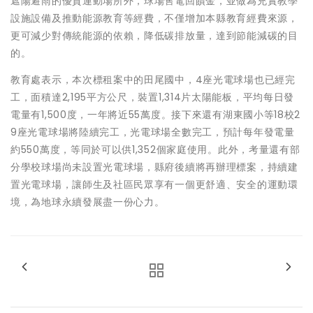
遮陽避雨的優質運動場所外，球場售電回饋金，並做為充實教學
設施設備及推動能源教育等經費，不僅增加本縣教育經費來源，
更可減少對傳統能源的依賴，降低碳排放量，達到節能減碳的目
的。
教育處表示，本次標租案中的田尾國中，4座光電球場也已經完
工，面積達2,195平方公尺，裝置1,314片太陽能板，平均每日發
電量有1,500度，一年將近55萬度。接下來還有湖東國小等18校2
9座光電球場將陸續完工，光電球場全數完工，預計每年發電量
約550萬度，等同於可以供1,352個家庭使用。此外，考量還有部
分學校球場尚未設置光電球場，縣府後續將再辦理標案，持續建
置光電球場，讓師生及社區民眾享有一個更舒適、安全的運動環
境，為地球永續發展盡一份心力。