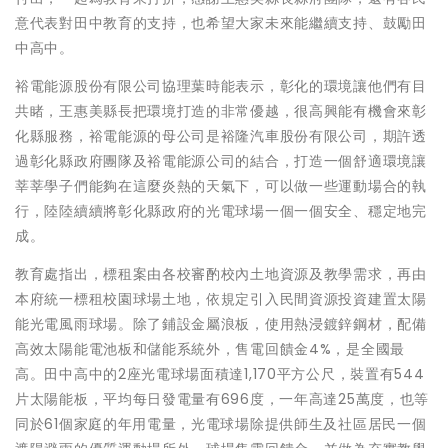
意代表對田中教育的支持，也希望大家未來能繼續支持、鼓勵田
中高中。
裕電能源股份有限公司協理葉時能表示，彰化的環境讓他們有目
共睹，王惠美縣長把環境打造的非常優越，很高興能有機會來彰
化縣服務，裕電能源的母公司是裕隆汽車股份有限公司，期許透
過彰化縣政府團隊及裕電能源公司的結合，打造一個舒適環境讓
莘莘學子們能夠在這麼炎熱的天氣下，可以做一些運動場合的執
行，陸陸續續將彰化縣政府的光電球場一個一個安全、穩定地完
成。
教育處指出，標租案由各校審酌校內土地資源及教學需求，再由
本府統一標租校園球場土地，依規定引入民間資源投資建置太陽
能光電風雨球場。除了鋪設金屬浪板，使用熱浸鍍鋅鋼材，配備
高效太陽能電池板和儲能系統外，售電回饋金4%，是全國最
高。田中高中的2座光電球場面積達1,170平方公尺，裝置有544
片太陽能板，平均每日發電量有696度，一年高達25萬度，也等
同於61個家庭的年用電量，光電球場除提供師生及社區居民一個