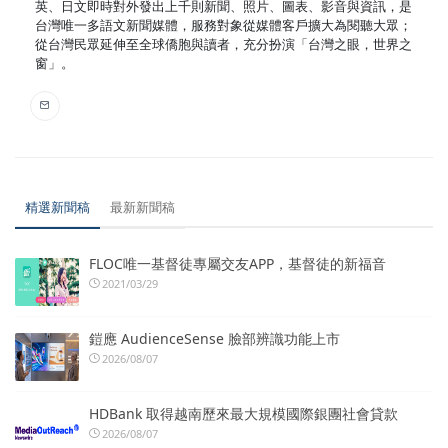
英、日文即時對外發出上千則新聞、照片、圖表、影音與資訊，是
台灣唯一多語文新聞媒體，服務對象從媒體客戶擴大為閱聽大眾；
從台灣民眾延伸至全球僑胞與讀者，充分扮演「台灣之眼，世界之
窗」。
精選新聞稿
最新新聞稿
FLOC唯一基督徒專屬交友APP，基督徒的新福音
2021/03/29
鎧應 AudienceSense 臉部辨識功能上市
2026/08/07
HDBank 取得越南歷來最大規模國際銀團社會貸款
2026/08/07