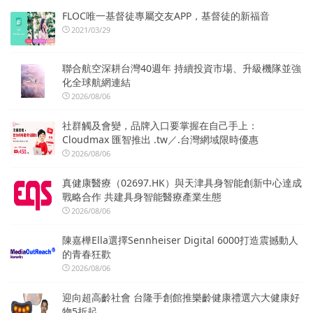
FLOC唯一基督徒專屬交友APP，基督徒的新福音
2021/03/29
聯合航空深耕台灣40週年 持續投資市場、升級機隊並強
化全球航網連結
2026/08/06
社群觸及會變，品牌入口要掌握在自己手上：
Cloudmax 匯智推出 .tw／.台灣網域限時優惠
2026/08/06
真健康醫療（02697.HK）與天津具身智能創新中心達成
戰略合作 共建具身智能醫療產業生態
2026/08/06
陳嘉樺Ella選擇Sennheiser Digital 6000打造震撼動人
的青春狂歡
2026/08/06
迎向超高齡社會 台隆手創館推樂齡健康禮選六大健康好
物5折起