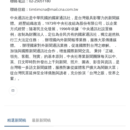
聯絡電話：02-25051180
聯絡信箱：
timtimcna@mail.cna.com.tw
中央通訊社是中華民國的國家通訊社，是台灣最具影響力的新聞媒
體。 經歷組織改造，1973年中央社改組為股份有限公司，以企業
方式經營；隨著民主化發展，1996年依據「中央通訊社設置條
例」改制為財團法人，定位為全民共有的國家通訊社，獨立超然執
行三大法定任務： ．辦理國內外新聞報導業務，服務大眾傳播媒
體。 ．辦理國家對外新聞通訊業務，促進國際對台灣之瞭解。 ．
加強與國際新聞通訊社合作，增進國際新聞交流。 秉持「正確、
領先、客觀、翔實」的基本原則，中央社專業新聞團隊每天以中、
英、日文即時對外發出上千則新聞、照片、圖表、影音與資訊，是
台灣唯一多語文新聞媒體，服務對象從媒體客戶擴大為閱聽大眾；
從台灣民眾延伸至全球僑胞與讀者，充分扮演「台灣之眼，世界之
窗」。
精選新聞稿
最新新聞稿