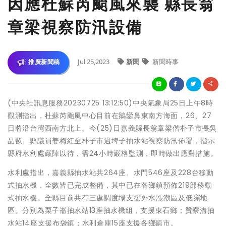
因應杜蘇芮颱風來襲 縣長翁
章梁視察防汛設備
Jul 25,2023
新聞
新聞時事
推廣新聞稿
(中央社訊息服務20230725 13:12:50)中央氣象局25日上午8時
觀測指出，杜蘇芮颱風中心目前在鵝鑾鼻東南方海面，26、27
日將沿台灣西南方北上。今(25)日嘉義縣長翁章梁偕朴子市長吳
品叡、縣議員姜梅紅至朴子市過埤子抽水站視察防汛佈署，指示
縣府水利處嚴陣以待，需24小時嚴格監測，即時做出應對措施。
水利處指出，嘉義縣抽水站共264座、水門546座及228台移動
式抽水機，全數皆已完成整備，其中已在各鄉鎮預佈219部移動
式抽水機。全縣目前共有三處調度場支援外水漲潮區及低窪地
區。分別為栗子崙抽水站13座抽水機組，支援東石鄉；贊寮溝抽
水站14座支援布袋鎮；水利倉庫15座支援各鄉鎮市。