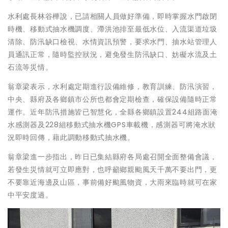
水利處長林谷樺說，已請相關人員做好準備，即時掌握水門啟閉
時機、移動式抽水機調度、滯洪池排至最低水位、入流渠道垃圾
清除、防汛缺口檢視、水情資訊預警，要求水門、抽水站管理人
員通訊正常，隨時監控狀況，避免發生防汛缺口、妨礙水流及土
石流等災情。
翁章梁表示，水利處定期進行設備維修，教育訓練、防汛演習，
中央、縣府及各鄉鎮市公所也都會定期檢查，確保設備隨時正常
運作。近年防汛措施皆已智慧化，全縣各鄉鎮設置244組路面淹
水感測器及228組移動式抽水機GPS車載機，感測器可將淹水狀
況即時回傳，藉此調動移動式抽水機。
翁章梁進一步指出，昨日已集結縣府各局處召開全面整備會議，
若發生災情就可立即應對，也呼籲鄉親颱風天千萬不要出門，更
不要靠近海邊及山區，事前備好颱風物資，大雨來臨時就可在家
中平安度過。