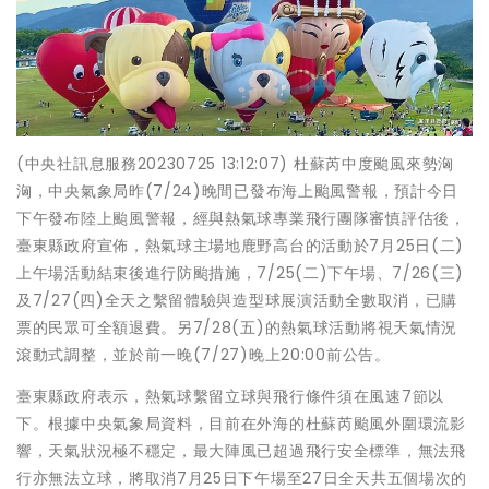
(中央社訊息服務20230725 13:12:07) 杜蘇芮中度颱風來勢洶
洶，中央氣象局昨(7/24)晚間已發布海上颱風警報，預計今日
下午發布陸上颱風警報，經與熱氣球專業飛行團隊審慎評估後，
臺東縣政府宣佈，熱氣球主場地鹿野高台的活動於7月25日(二)
上午場活動結束後進行防颱措施，7/25(二)下午場、7/26(三)
及7/27(四)全天之繫留體驗與造型球展演活動全數取消，已購
票的民眾可全額退費。另7/28(五)的熱氣球活動將視天氣情況
滾動式調整，並於前一晚(7/27)晚上20:00前公告。
臺東縣政府表示，熱氣球繫留立球與飛行條件須在風速7節以
下。根據中央氣象局資料，目前在外海的杜蘇芮颱風外圍環流影
響，天氣狀況極不穩定，最大陣風已超過飛行安全標準，無法飛
行亦無法立球，將取消7月25日下午場至27日全天共五個場次的