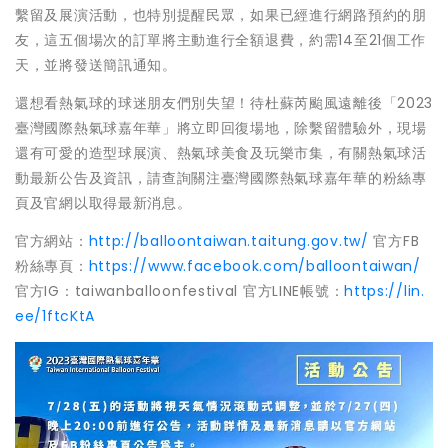
繫留及展演活動，也特別提醒民眾，如果已經進行網路預約的朋
友，這五個場次的訂單將主動進行全額退費，約需14至21個工作
天，並將發送簡訊通知。
還想看熱氣球的球迷朋友們別失望！待杜蘇芮颱風遠離後「2023
臺灣國際熱氣球嘉年華」將立即回復場地，除繫留體驗外，現場
還有可愛的造型球展演、熱氣球美食及玩樂市集，有關熱氣球活
動最新公告及資訊，請查詢關注臺灣國際熱氣球嘉年華的粉絲專
頁及官網以取得最新消息。
官方網站：
http://balloontaiwan.taitung.gov.tw/
官方FB
粉絲專頁：
https://www.facebook.com/balloontaiwan/
官方IG：taiwanballoonfestival 官方LINE帳號：
https://lin.
ee/1ftcKtA