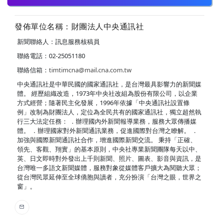
發佈單位名稱：財團法人中央通訊社
新聞聯絡人：訊息服務核稿員
聯絡電話：02-25051180
聯絡信箱：
timtimcna@mail.cna.com.tw
中央通訊社是中華民國的國家通訊社，是台灣最具影響力的新聞媒
體。 經歷組織改造，1973年中央社改組為股份有限公司，以企業
方式經營；隨著民主化發展，1996年依據「中央通訊社設置條
例」改制為財團法人，定位為全民共有的國家通訊社，獨立超然執
行三大法定任務： ．辦理國內外新聞報導業務，服務大眾傳播媒
體。 ．辦理國家對外新聞通訊業務，促進國際對台灣之瞭解。 ．
加強與國際新聞通訊社合作，增進國際新聞交流。 秉持「正確、
領先、客觀、翔實」的基本原則，中央社專業新聞團隊每天以中、
英、日文即時對外發出上千則新聞、照片、圖表、影音與資訊，是
台灣唯一多語文新聞媒體，服務對象從媒體客戶擴大為閱聽大眾；
從台灣民眾延伸至全球僑胞與讀者，充分扮演「台灣之眼，世界之
窗」。