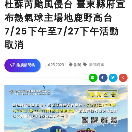
杜蘇芮颱風侵台 臺東縣府宣
布熱氣球主場地鹿野高台
7/25下午至7/27下午活動
取消
Jul 25,2023
新聞
新聞時事
推廣新聞稿