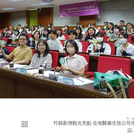
下一
竹縣新增觀光亮點 在地醫藥生技公司
設..