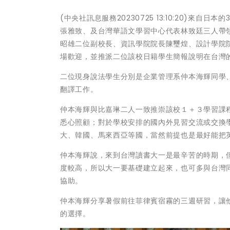
(中央社訊息服務20230725 13:10:20)
張雅致、及台灣華語文學習中心代表林致廷三人帶
昭雄二位副校長、資訊學院院長陳璽煌、設計學院
場歡迎，並推派二位該校日籍學生簡報說明在台灣
二位現身說法學生分別是企業管理系仲本海輝同學
翻譯工作。
仲本海輝與比嘉琳二人一致推崇該校１＋３學習課
悉心照顧；對於學校安排的國內外見習交流或交換
大、韓國、馬來西亞等國，當然前提也是最好能把
仲本海輝說，來到台灣讀書大一是最辛苦的時期，
度較高，所以大一要基礎建立起來，也可多與台灣
協助。
仲本海輝分享暑假前往菲律賓宿霧的三週研習，讓
的選擇。