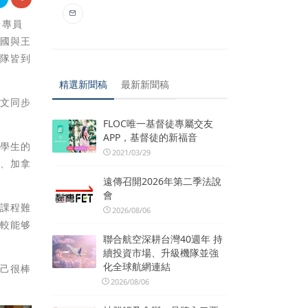
台專員
大國與王
團隊皆到
精選新聞稿
最新新聞稿
日文同步
FLOC唯一基督徒專屬交友
APP，基督徒的新福音
籍學生的
2021/03/29
國、加拿
遠傳召開2026年第二季法說
會
的課程難
2026/08/06
也較能够
聯合航空深耕台灣40週年 持
續投資市場、升級機隊並強
化全球航網連結
自己很棒
2026/08/06