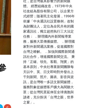
社，是台灣最具影響力的新聞媒
體。 經歷組織改造，1973年中央
社改組為股份有限公司，以企業方
式經營；隨著民主化發展，1996年
依據「中央通訊社設置條例」改制
為財團法人，定位為全民共有的國
家通訊社，獨立超然執行三大法定
任務： ．辦理國內外新聞報導業
務，服務大眾傳播媒體。 ．辦理國
家對外新聞通訊業務，促進國際對
台灣之瞭解。 ．加強與國際新聞通
訊社合作，增進國際新聞交流。 秉
持「正確、領先、客觀、翔實」的
參
基本原則，中央社專業新聞團隊每
天以中、英、日文即時對外發出上
千則新聞、照片、圖表、影音與資
訊，是台灣唯一多語文新聞媒體，
服務對象從媒體客戶擴大為閱聽大
眾；從台灣民眾延伸至全球僑胞與
讀者，充分扮演「台灣之眼，世界
之窗」。