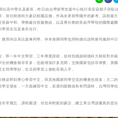
來自日本的38位高中學生及家長，昨日由台灣留學支援中心執行長安蒜順子與駐
領，前往樹德科大參訪校園設施，作為未來留學國外的參考。該校嚴
院長蘇中和、學務處住宿服務組，以及專任教師吳如萍帶領的國際處
的學習生活及食衣住行。
、應用外語系比嘉琳同學。仲本海輝同學也同時擔任說明會司儀與中
程，即一年中文學習、三年專業課程，並特別感謝樹德科大師長對外
學生的機會都非常多，也能增加許多見聞；交換國家包括菲律賓、美
英文同學學好，生活與學習上會較容易入手。
但務必即刻專心學習中文，與其他國家同學交流的機會也很多；大二
同學交朋友，一方面練習中文，若遇到困難或有有問題時，台灣同學
他非常難忘，課程嚴謹，但也有輕鬆的參訪，總之來台灣讀書真的是