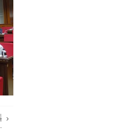
篇
增
.