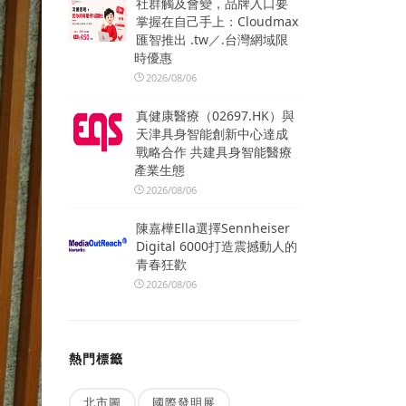
社群觸及會變，品牌入口要
掌握在自己手上：Cloudmax
匯智推出 .tw／.台灣網域限
時優惠
2026/08/06
真健康醫療（02697.HK）與
天津具身智能創新中心達成
戰略合作 共建具身智能醫療
產業生態
2026/08/06
陳嘉樺Ella選擇Sennheiser
Digital 6000打造震撼動人的
青春狂歡
2026/08/06
熱門標籤
北市圖
國際發明展