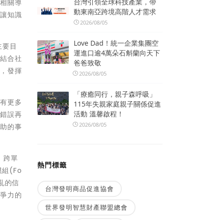
台灣引領全球科技產業，帶
及相關導
動東南亞跨境高階人才需求
，讓知識
2026/08/05
Love Dad！統一企業集團空
主要目
運進口逾4萬朵石斛蘭向天下
更結合社
爸爸致敬
產，發揮
2026/08/05
「療癒同行，親子森呼吸」
將有更多
115年失親家庭親子關係促進
活動 溫馨啟程！
防錯誤再
2026/08/05
幫助的事
、跨單
熱門標籤
組(Fo
亂的信
台灣發明商品促進協會
競爭力的
世界發明智慧財產聯盟總會