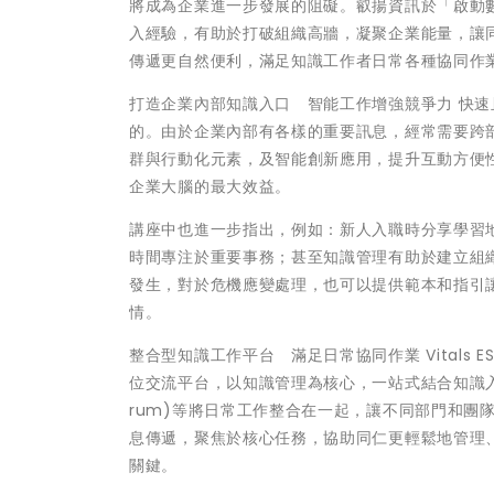
將成為企業進一步發展的阻礙。叡揚資訊於「啟動
入經驗，有助於打破組織高牆，凝聚企業能量，讓
傳遞更自然便利，滿足知識工作者日常各種協同作
打造企業內部知識入口 智能工作增強競爭力 快
的。由於企業內部有各樣的重要訊息，經常需要跨
群與行動化元素，及智能創新應用，提升互動方便
企業大腦的最大效益。
講座中也進一步指出，例如：新人入職時分享學習
時間專注於重要事務；甚至知識管理有助於建立組
發生，對於危機應變處理，也可以提供範本和指引
情。
整合型知識工作平台 滿足日常協同作業 Vitals
位交流平台，以知識管理為核心，一站式結合知識入口網、
rum)等將日常工作整合在一起，讓不同部門和團
息傳遞，聚焦於核心任務，協助同仁更輕鬆地管理
關鍵。