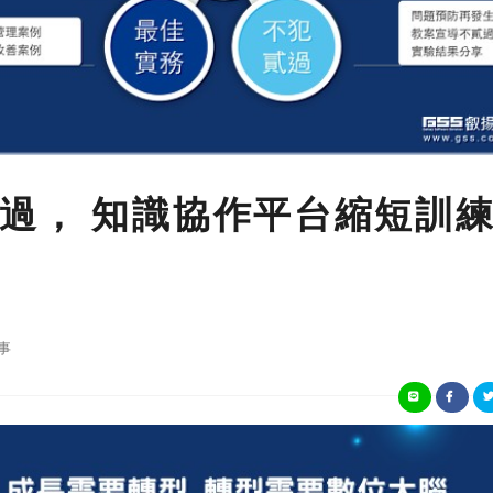
過， 知識協作平台縮短訓
事