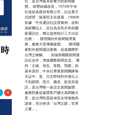
社，是台灣最具影響力的新聞媒
體。 經歷組織改造，1973年中央
社改組為股份有限公司，以企業方
式經營；隨著民主化發展，1996年
依據「中央通訊社設置條例」改制
為財團法人，定位為全民共有的國
家通訊社，獨立超然執行三大法定
任務： ．辦理國內外新聞報導業
務，服務大眾傳播媒體。 ．辦理國
練時
家對外新聞通訊業務，促進國際對
台灣之瞭解。 ．加強與國際新聞通
訊社合作，增進國際新聞交流。 秉
持「正確、領先、客觀、翔實」的
基本原則，中央社專業新聞團隊每
天以中、英、日文即時對外發出上
千則新聞、照片、圖表、影音與資
訊，是台灣唯一多語文新聞媒體，
服務對象從媒體客戶擴大為閱聽大
眾；從台灣民眾延伸至全球僑胞與
讀者，充分扮演「台灣之眼，世界
之窗」。