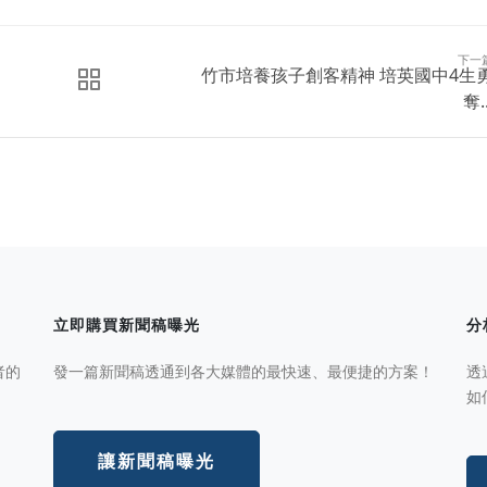
下一
竹市培養孩子創客精神 培英國中4生
奪..
立即購買新聞稿曝光
分
者的
發一篇新聞稿透通到各大媒體的最快速、最便捷的方案！
透
如
讓新聞稿曝光