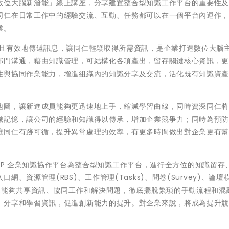
數位大腦新潛能」線上講座，分享建置整合型知識工作平台的重要性
同仁在日常工作中的經驗交流、互動、任務都可以在一個平台內運作
業。
速且有效地傳遞訊息，讓同仁輕鬆取得所需資訊，是企業打造數位大腦
部門溝通，藉由知識管理，可結構化各項產出，留存關鍵核心資訊，
性與協同作業能力，增進組織內的知識分享及交流，活化既有知識資
地圖，讓新進成員能夠更迅速地上手，縮減學習曲線，同時資深同仁
織記憶，讓公司的經驗和知識得以傳承，增加企業競爭力；同時為預
讓同仁有跡可循，提升異常處理的效率，有更多時間做出對企業更有
 ESP 企業知識協作平台為整合型知識工作平台，進行全方位的知識留存
資源管理(RBS)、工作管理(Tasks)、問卷(Survey)、論壇模
隊能夠共享資訊、協同工作和解決問題，徹底擺脫繁瑣的手動流程和混
、分享和學習資訊，促進創新能力的提升。對企業來說，將成為提升