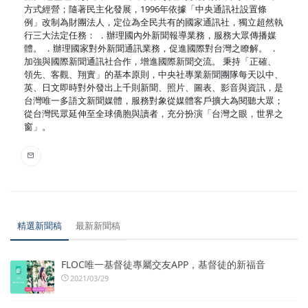
方式經營；隨著民主化發展，1996年依據「中央通訊社設置條
例」改制為財團法人，定位為全民共有的國家通訊社，獨立超然執
行三大法定任務： ．辦理國內外新聞報導業務，服務大眾傳播媒
體。 ．辦理國家對外新聞通訊業務，促進國際對台灣之瞭解。 ．
加強與國際新聞通訊社合作，增進國際新聞交流。 秉持「正確、
領先、客觀、翔實」的基本原則，中央社專業新聞團隊每天以中、
英、日文即時對外發出上千則新聞、照片、圖表、影音與資訊，是
台灣唯一多語文新聞媒體，服務對象從媒體客戶擴大為閱聽大眾；
從台灣民眾延伸至全球僑胞與讀者，充分扮演「台灣之眼，世界之
窗」。
精選新聞稿
最新新聞稿
FLOC唯一基督徒專屬交友APP，基督徒的新福音
2021/03/29