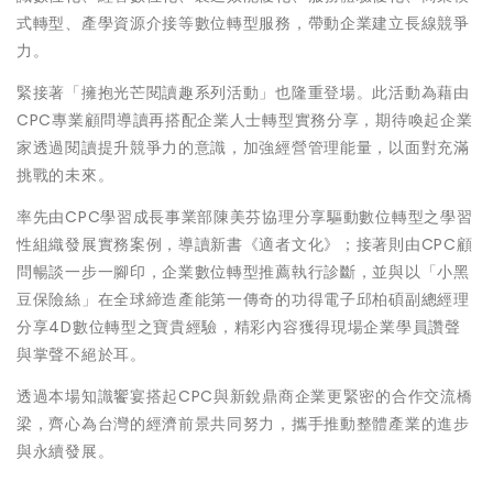
式轉型、產學資源介接等數位轉型服務，帶動企業建立長線競爭
力。
緊接著「擁抱光芒閱讀趣系列活動」也隆重登場。此活動為藉由
CPC專業顧問導讀再搭配企業人士轉型實務分享，期待喚起企業
家透過閱讀提升競爭力的意識，加強經營管理能量，以面對充滿
挑戰的未來。
率先由CPC學習成長事業部陳美芬協理分享驅動數位轉型之學習
性組織發展實務案例，導讀新書《適者文化》；接著則由CPC顧
問暢談一步一腳印，企業數位轉型推薦執行診斷，並與以「小黑
豆保險絲」在全球締造產能第一傳奇的功得電子邱柏碩副總經理
分享4D數位轉型之寶貴經驗，精彩內容獲得現場企業學員讚聲
與掌聲不絕於耳。
透過本場知識饗宴搭起CPC與新銳鼎商企業更緊密的合作交流橋
梁，齊心為台灣的經濟前景共同努力，攜手推動整體產業的進步
與永續發展。