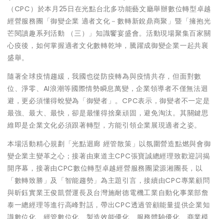
（CPC）於本月25日在光點台北多功能藝文廳舉辦數位轉型卓越
經營服務團「御變企業 適者文化－數轉新銳鼎商聚」暨「擁抱光
芒閱讀趣系列活動 （三）」知識饗宴盛會。活動現場聚集百家關
心疫後，如何掌握適者文化數轉乾坤，騰躍成御變企業一起共襄
盛舉。
隨著全球疫情趨緩，我國也從防疫轉為與疫情共存，但面對數
位、淨零、AI浪潮等國際情勢瞬息萬變，企業領導者不僅無法迴
避，更必須懂得蛻變為「御變者」。CPC表示，御變者不一定是
最強、最大、最快，卻是最懂得捨棄頑固，避免淘汰。其關鍵思
維即是企業文化必須跟著轉型，方能引領企業展現適者之姿。
本場活動精心規劃「光點迴廊 經管散策」以氛圍營造點燃與會御
變企業主變革之心；接著由東道主CPC張寶誠總經理致歡迎詞揭
開序幕，接著由CPC數位轉型卓越經營服務團梁源湘團長，以
「數轉致勝」及「智能趨勢」為主題引言，接續由CPC專業顧問
與昕鈺實業王俊凱營運長及台灣施耐德電機工業自動化事業部詹
泰一總經理等進行高峰對話，帶出CPC透過管顧能量提供企業知
識數位化、經管數位化、製造效能優化、服務體驗優化、商業模