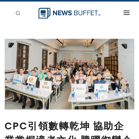
回到首頁
新聞稿分類
登入
刊登
CPC引領數轉乾坤 協助企