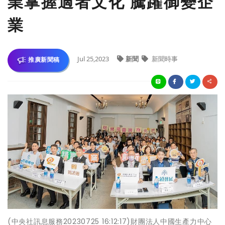
業掌握適者文化 騰躍御變企
業
Jul 25,2023
新聞
新聞時事
推廣新聞稿
(中央社訊息服務20230725 16:12:17)財團法人中國生產力中心