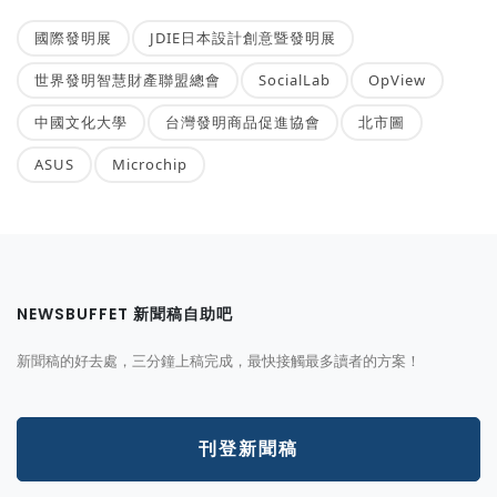
國際發明展
JDIE日本設計創意暨發明展
世界發明智慧財產聯盟總會
SocialLab
OpView
中國文化大學
台灣發明商品促進協會
北市圖
ASUS
Microchip
NEWSBUFFET 新聞稿自助吧
新聞稿的好去處，三分鐘上稿完成，最快接觸最多讀者的方案！
刊登新聞稿