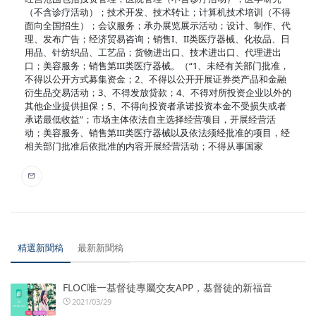
（不含诊疗活动）；技术开发、技术转让；计算机技术培训（不得
面向全国招生）；会议服务；承办展览展示活动；设计、制作、代
理、发布广告；经济贸易咨询；销售I、II类医疗器械、化妆品、日
用品、针纺织品、工艺品；货物进出口、技术进出口、代理进出
口；美容服务；销售第III类医疗器械。（“1、未经有关部门批准，
不得以公开方式募集资金；2、不得以公开开展证券类产品和金融
衍生品交易活动；3、不得发放贷款；4、不得对所投资企业以外的
其他企业提供担保；5、不得向投资者承诺投资本金不受损失或者
承诺最低收益”；市场主体依法自主选择经营项目，开展经营活
动；美容服务、销售第III类医疗器械以及依法须经批准的项目，经
相关部门批准后依批准的内容开展经营活动；不得从事国家
精選新聞稿
最新新聞稿
FLOC唯一基督徒專屬交友APP，基督徒的新福音
2021/03/29