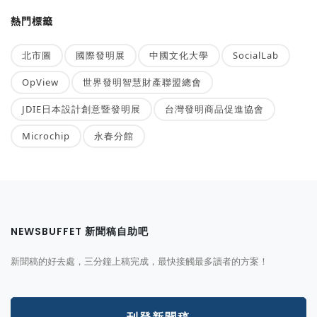
熱門標籤
北市圖
國際發明展
中國文化大學
SocialLab
OpView
世界發明智慧財產聯盟總會
JDIE日本設計創意暨發明展
台灣發明商品促進協會
Microchip
永春分館
NEWSBUFFET 新聞稿自助吧
新聞稿的好去處，三分鐘上稿完成，最快接觸最多讀者的方案！