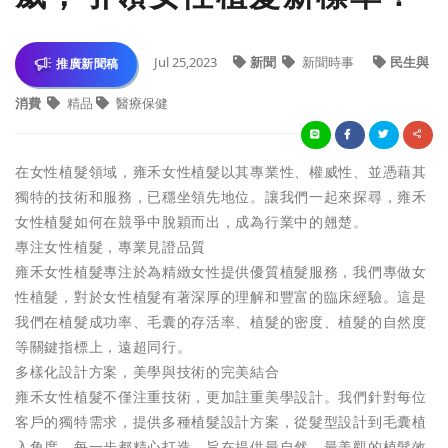
Jul 25,2023
新聞
新聞時事
民生與
推廣新聞稿
消費
精品
醫療保健
在女性植髮領域，雍禾女性植髮以其專業性、權威性、並憑藉其
獨特的技術和服務，已穩坐領先地位。讓我們一起來探尋，雍禾
女性植髮如何在競爭中脫穎而出，成為行業中的翹楚。
專注女性植髮，專業見證品質
雍禾女性植髮專注於為精緻女性提供優質植髮服務，我們專做女
性植髮，對於女性植髮有著深厚的理解和豐富的臨床經驗。這是
我們在植髮成功率、毛囊的存活率、植髮的密度、植髮的自然度
等關鍵指標上，遠超同行。
多樣化設計方案，美學與技術的完美結合
雍禾女性植髮不僅注重技術，更加註重美學設計。我們針對每位
客戶的獨特需求，提供多種植髮設計方案，從髮型設計到毛囊植
入角度，每一步都精心打造，旨在提供最自然、最美觀的植髮效