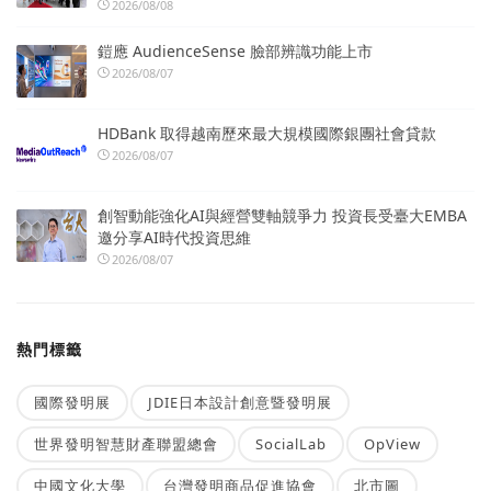
2026/08/08
鎧應 AudienceSense 臉部辨識功能上市
2026/08/07
HDBank 取得越南歷來最大規模國際銀團社會貸款
2026/08/07
創智動能強化AI與經營雙軸競爭力 投資長受臺大EMBA
邀分享AI時代投資思維
2026/08/07
熱門標籤
國際發明展
JDIE日本設計創意暨發明展
世界發明智慧財產聯盟總會
SocialLab
OpView
中國文化大學
台灣發明商品促進協會
北市圖