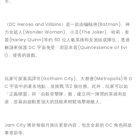
市。
《DC Heroes and Villains》是一款由蝙蝠俠(Batman)、神
力女超人(Wonder Woman)、小丑(The Joker)、哈莉．奎
茵(Harley Quinn)等約 60 位人氣英雄和反派組成隊伍，透過
解謎來保護 DC 宇宙免受「邪惡本質(Quintessence of Evi
l)」侵害的遊戲。
玩家可探索高譚市(Gotham City)、大都會(Metropolis)等 D
C 宇宙中的著名地點，並挑戰 152 個任務。此外，玩家可以如
「正義聯盟」與「自殺突擊隊」般，建立同一陣營的英雄和反
派，並藉由啟動更強大的技能來輕鬆地擊敗敵人。
Jam City 將於每個月推出更新內容，包含全新的 DC 角色與故
事章節等。