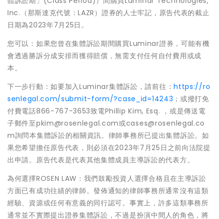
體訴訟期」(Class Period)）間購買Luminar Technologies,
Inc.（那斯達克代號：LAZR）證券的人士牢記，原告代表的截止
日期為2023年7月25日。
您可以：如果您曾在集體訴訟期間購買Luminar證券，可能有機
會透過勝訴分成安排而獲得賠償，無需支付任何自付費用或成
本。
下一步行動：如要加入Luminar集體訴訟，請前往：
https://ro
senlegal.com/submit-form/?case_id=14243
；或撥打免
付費電話866-767-3653致電Phillip Kim, Esq. ，或是傳送電
子郵件至pkim@rosenlegal.com或cases@rosenlegal.co
m詢問本集體訴訟的相關資訊。律師事務所已提出集體訴訟。如
果您希望擔任原告代表，則必須在2023年7月25日之前向法院提
出申請。原告代表是代表其他集體成員主導訴訟的代表方。
為何選擇ROSEN LAW：我們鼓勵投資人選擇合格且在主導訴訟
方面已有成功往績的律師。發佈通知的律師事務所通常沒有這類
經驗、資源或任何有意義的同行認可。事實上，許多這類事務所
通常並不實際提出證券集體訴訟，不過是扮演中間人的角色，將