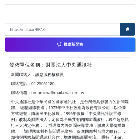
推廣新聞稿
發佈單位名稱：財團法人中央通訊社
新聞聯絡人：訊息服務核稿員
聯絡電話：02-25051180
聯絡信箱：
timtimcna@mail.cna.com.tw
中央通訊社是中華民國的國家通訊社，是台灣最具影響力的新聞媒
體。 經歷組織改造，1973年中央社改組為股份有限公司，以企業
方式經營；隨著民主化發展，1996年依據「中央通訊社設置條
例」改制為財團法人，定位為全民共有的國家通訊社，獨立超然執
行三大法定任務： ．辦理國內外新聞報導業務，服務大眾傳播媒
體。 ．辦理國家對外新聞通訊業務，促進國際對台灣之瞭解。 ．
加強與國際新聞通訊社合作，增進國際新聞交流。 秉持「正確、