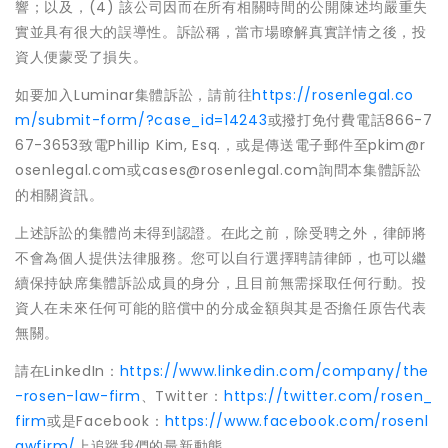
響；以及，(4) 該公司因而在所有相關時間的公開陳述均嚴重失
實並具有很大的誤導性。訴訟稱，當市場瞭解真實詳情之後，投
資人便蒙受了損失。
如要加入Luminar集體訴訟，請前往
https://rosenlegal.co
m/submit-form/?case_id=14243
或撥打免付費電話866-7
67-3653致電Phillip Kim, Esq.，或是傳送電子郵件至pkim@r
osenlegal.com或cases@rosenlegal.com詢問本集體訴訟
的相關資訊。
上述訴訟的集體尚未得到認證。在此之前，除受聘之外，律師將
不會為個人提供法律服務。您可以自行選擇聘請律師，也可以繼
續保持缺席集體訴訟成員的身分，且目前無需採取任何行動。投
資人在未來任何可能的賠償中的分成金額與其是否擔任原告代表
無關。
請在LinkedIn：
https://www.linkedin.com/company/the
-rosen-law-firm
、Twitter：
https://twitter.com/rosen_
firm
或是Facebook：
https://www.facebook.com/rosenl
awfirm/
上追蹤我們的最新動態。