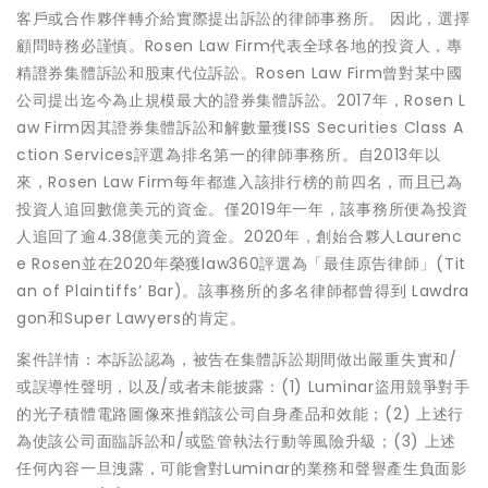
客戶或合作夥伴轉介給實際提出訴訟的律師事務所。 因此，選擇
顧問時務必謹慎。Rosen Law Firm代表全球各地的投資人，專
精證券集體訴訟和股東代位訴訟。Rosen Law Firm曾對某中國
公司提出迄今為止規模最大的證券集體訴訟。2017年，Rosen L
aw Firm因其證券集體訴訟和解數量獲ISS Securities Class A
ction Services評選為排名第一的律師事務所。自2013年以
來，Rosen Law Firm每年都進入該排行榜的前四名，而且已為
投資人追回數億美元的資金。僅2019年一年，該事務所便為投資
人追回了逾4.38億美元的資金。2020年，創始合夥人Laurenc
e Rosen並在2020年榮獲law360評選為「最佳原告律師」(Tit
an of Plaintiffs’ Bar)。該事務所的多名律師都曾得到 Lawdra
gon和Super Lawyers的肯定。
案件詳情：本訴訟認為，被告在集體訴訟期間做出嚴重失實和/
或誤導性聲明，以及/或者未能披露：(1) Luminar盜用競爭對手
的光子積體電路圖像來推銷該公司自身產品和效能；(2) 上述行
為使該公司面臨訴訟和/或監管執法行動等風險升級；(3) 上述
任何內容一旦洩露，可能會對Luminar的業務和聲譽產生負面影