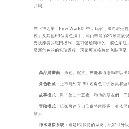
共鳴。
在《神之塔：New World》中，玩家可操控
夜」及其他69位角色攜手，藉由華麗的3D動畫展
受快節奏的戰鬥機制，還可體驗獨特的「欄位系統
級新角色的的繁瑣過程，玩家可直接將角色裝備至
l
高品質畫面：
角色、配置、技能和過場動畫以出眾
l
角色收藏：
上市時約有 69 名角色可供收集和遊
l
故事模式：
與「第二十五夜」和他的朋友們一同
l
冒險模式：
玩家可建立自己獨特的團隊，並依照
敵人。
l
神水連接系統：
這是1個獨特的系統，玩家可升