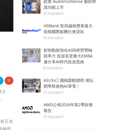
鎧應 AudienceSense 臉部辨
識功能上市
2026/08/07
HDBank 取得越南歷來最大
規模國際銀團社會貸款
2026/08/07
創智動能強化AI與經營雙軸
競爭力 投資長受臺大EMBA
邀分享AI時代投資思維
2026/08/07
ASUSx三麗鷗耍酷聯萌 潮玩
開學祭搶抱AI筆電！
神之
2026/08/07
本。
AMD公佈2026年第2季財務
報告
2026/08/07
目前正在
粉絲的