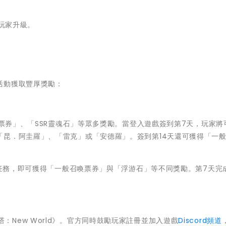
玩家升級。
活動獲取豐厚獎勵：
票券」、「SSR靈魂石」等眾多獎勵。當登入遊戲簽到第7天，玩家將
「昆．阿圭羅」、「雷克」或「安德羅」。簽到第14天還可獲得「一
任務，即可獲得「一般召喚票券」與「浮游石」等不同獎勵。第7天完
：New World》。官方同時鼓勵玩家註冊並加入遊戲
Discord頻道