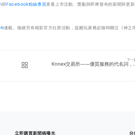
m
與
Facebook粉絲專頁
查看上市活動、獎勵與即將發布的新聞與更新
ON
連載。後續另有精彩官方社群活動，提醒玩家務必隨時關注《神之塔
下一
Knnex交易所——優質服務的代名詞，..
立即購買新聞稿曝光
分