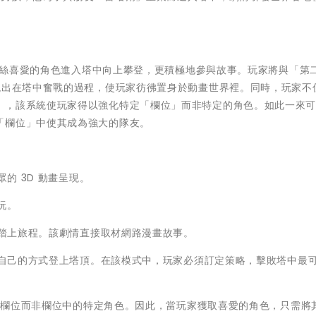
深受粉絲喜愛的角色進入塔中向上攀登，更積極地參與故事。玩家將與「第
現出在塔中奮戰的過程，使玩家彷彿置身於動畫世界裡。同時，玩家不
」，該系統使玩家得以強化特定「欄位」而非特定的角色。如此一來
「欄位」中使其成為強大的隊友。
的 3D 動畫呈現。
玩。
踏上旅程。該劇情直接取材網路漫畫故事。
自己的方式登上塔頂。在該模式中，玩家必須訂定策略，擊敗塔中最
級欄位而非欄位中的特定角色。因此，當玩家獲取喜愛的角色，只需將