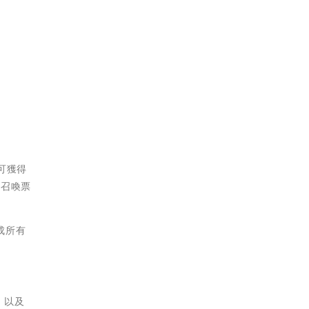
可獲得
般召喚票
成所有
，以及