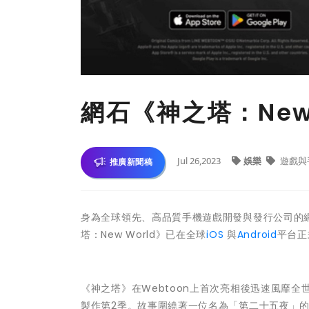
網石《神之塔：New
Jul 26,2023
娛樂
遊戲與
推廣新聞稿
身為全球領先、高品質手機遊戲開發與發行公司的網石集團(
塔：New World》已在全球
iOS
與
Android
平台正
《神之塔》在Webtoon上首次亮相後迅速風靡
製作第2季。故事圍繞著一位名為「第二十五夜」