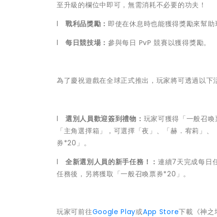
至升級的欄位中即可，無需消耗不必要的功夫！
l
戰利品獎勵：
即使在休息時也能獲得獎勵來幫助
l
每日競技場：
參與每日 PvP 競賽以獲得獎勵。
為了慶祝遊戲在全球正式推出，玩家將可透過以下
l
選別人員歡迎簽到禮物：
玩家可獲得「一般召喚
「主角選擇箱」，可選擇「夜」、「赫．宥莉」、
券*20」。
l
全新選別人員的新手任務！：
連續7天完成每日
任務後，另將獲取「一般召喚票券*20」。
玩家可前往
Google Play
或
App Store
下載《神之塔