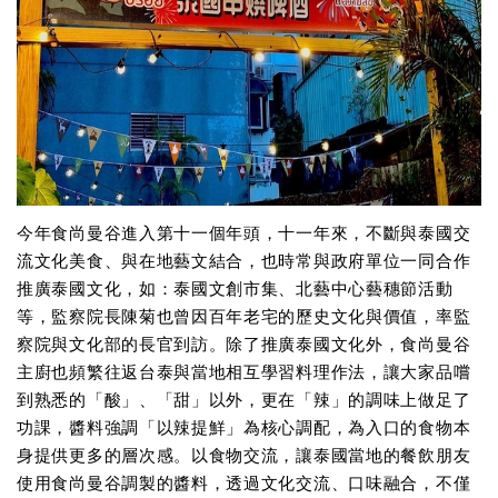
今年食尚曼谷進入第十一個年頭，十一年來，不斷與泰國交
流文化美食、與在地藝文結合，也時常與政府單位一同合作
推廣泰國文化，如：泰國文創市集、北藝中心藝穗節活動
等，監察院長陳菊也曾因百年老宅的歷史文化與價值，率監
察院與文化部的長官到訪。除了推廣泰國文化外，食尚曼谷
主廚也頻繁往返台泰與當地相互學習料理作法，讓大家品嚐
到熟悉的「酸」、「甜」以外，更在「辣」的調味上做足了
功課，醬料強調「以辣提鮮」為核心調配，為入口的食物本
身提供更多的層次感。以食物交流，讓泰國當地的餐飲朋友
使用食尚曼谷調製的醬料，透過文化交流、口味融合，不僅