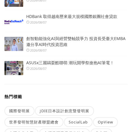
2026/08/07
HDBank 取得越南歷來最大規模國際銀團社會貸款
2026/08/07
創智動能強化AI與經營雙軸競爭力 投資長受臺大EMBA
邀分享AI時代投資思維
2026/08/07
ASUSx三麗鷗耍酷聯萌 潮玩開學祭搶抱AI筆電！
2026/08/07
熱門標籤
國際發明展
JDIE日本設計創意暨發明展
世界發明智慧財產聯盟總會
SocialLab
OpView