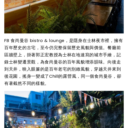
FB 食尚曼谷 bistro & lounge，是隱身在士林夜市裡，擁有
百年歷史的古宅，至今仍完整保留歷史風貌與價值。餐廳前
區牆壁上，掛著郭正宏教授為士林在地速寫的城市手繪，記
錄士林變遷景觀，為食尚曼谷的百年風貌增添韻味。向後走
到天井，映入眼簾的是百年老宅的別緻風貌，穿越天井來到
後花園，搖身一變成了Chill的露營風，同一個食尚曼谷，卻
有著截然不同的樣貌。