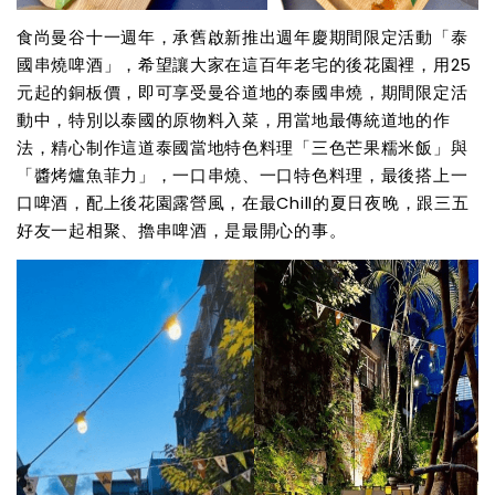
食尚曼谷十一週年，承舊啟新推出週年慶期間限定活動「泰
國串燒啤酒」，希望讓大家在這百年老宅的後花園裡，用25
元起的銅板價，即可享受曼谷道地的泰國串燒，期間限定活
動中，特別以泰國的原物料入菜，用當地最傳統道地的作
法，精心制作這道泰國當地特色料理「三色芒果糯米飯」與
「醬烤爐魚菲力」，一口串燒、一口特色料理，最後搭上一
口啤酒，配上後花園露營風，在最Chill的夏日夜晚，跟三五
好友一起相聚、擼串啤酒，是最開心的事。