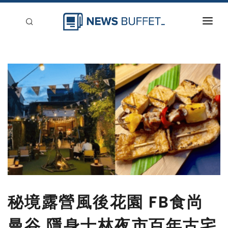
回到首頁
新聞稿分類
登入
刊登
秘境露營風後花園 FB食尚
曼谷 隱身士林夜市百年古宅