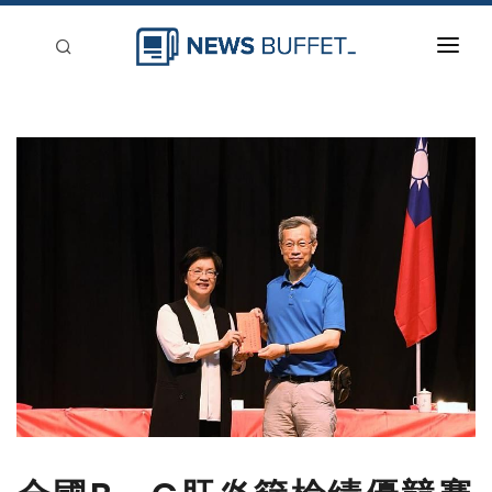
回到首頁
新聞稿分類
登入
刊登