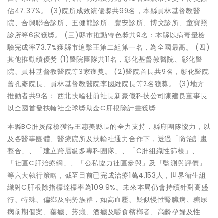
佔47.37%。 (3)院所成效績優獎共99名，本縣員林基督教醫
院、合興聯合診所、王健龍診所、豐安診所、博文診所、童寶照
診所等6家獲獎。 (三)縣市推動特色獎共9名：本縣以病毒量檢
驗完成率73.7%獲縣市追擊王第二組第一名，為全國最高。 (四)
其他推動績優獎 (1)醫院團隊共11名，彰化基督教醫院、彰化醫
院、員林基督教醫院等3家獲獎。 (2)醫院首長共9名，彰化醫院
曾孔彥院長、員林基督教醫院李國維院長等2名獲獎。 (3)地方
推動者共9名： 西北扶輪社前社長新豪億科技公司陳建良董事長
以全國首發扶輪社全球獎助金C肝根除計畫獲獎
本縣BC肝炎篩檢獲得王惠美縣長的全力支持，縣府團隊協力，以
及各醫事團體、醫療院所及扶輪社通力合作下，透過「防治計畫
整合」、「建立跨層級多專科團隊」、「C肝組織性篩檢」、
「社區C肝治療網」、「公私協力社區參與」及「監測與評價」
等六大執行策略，截至目前已完成治療1萬4,153人，世界衛生組
織對C肝根除指標達標率為109.9%。未來本局仍會持續針對高盛
行、特殊、偏鄉及弱勢族群，如高血壓、疑似慢性腎臟病、糖尿
病前期個案、藥癮、菸癮、酒癮及嚼食檳榔者、高齡孕婦及性