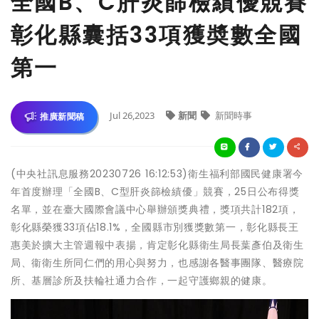
全國B、C肝炎篩檢績優競賽
彰化縣囊括33項獲奬數全國
第一
Jul 26,2023
新聞
新聞時事
推廣新聞稿
(中央社訊息服務20230726 16:12:53)衛生福利部國民健康署今
年首度辦理「全國B、C型肝炎篩檢績優」競賽，25日公布得獎
名單，並在臺大國際會議中心舉辦頒獎典禮，獎項共計182項，
彰化縣榮獲33項佔18.1%，全國縣市別獲獎數第一，彰化縣長王
惠美於擴大主管週報中表揚，肯定彰化縣衛生局長葉彥伯及衛生
局、衞衛生所同仁們的用心與努力，也感謝各醫事團隊、醫療院
所、基層診所及扶輪社通力合作，一起守護鄉親的健康。