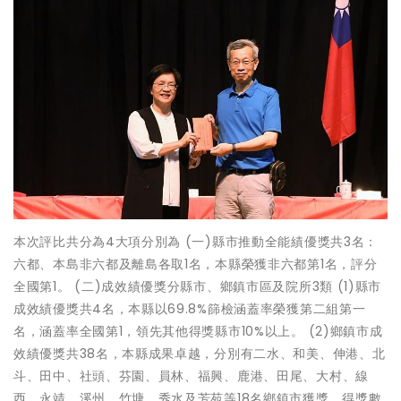
本次評比共分為4大項分別為 (一)縣市推動全能績優獎共3名：
六都、本島非六都及離島各取1名，本縣榮獲非六都第1名，評分
全國第1。 (二)成效績優獎分縣市、鄉鎮市區及院所3類 (1)縣市
成效績優獎共4名，本縣以69.8%篩檢涵蓋率榮獲第二組第一
名，涵蓋率全國第1，領先其他得獎縣市10%以上。 (2)鄉鎮市成
效績優獎共38名，本縣成果卓越，分別有二水、和美、伸港、北
斗、田中、社頭、芬園、員林、福興、鹿港、田尾、大村、線
西、永靖、溪州、竹塘、秀水及芳苑等18名鄉鎮市獲獎，得獎數