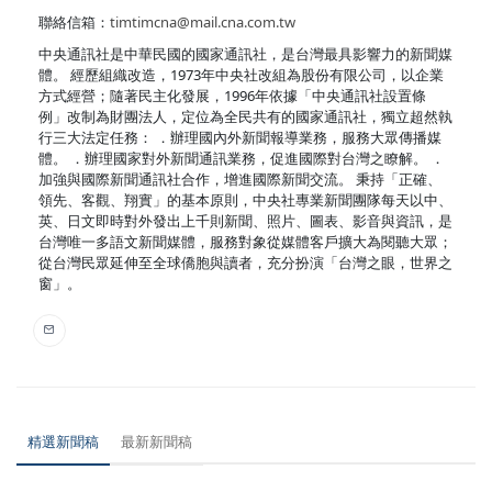
聯絡信箱：
timtimcna@mail.cna.com.tw
中央通訊社是中華民國的國家通訊社，是台灣最具影響力的新聞媒
體。 經歷組織改造，1973年中央社改組為股份有限公司，以企業
方式經營；隨著民主化發展，1996年依據「中央通訊社設置條
例」改制為財團法人，定位為全民共有的國家通訊社，獨立超然執
行三大法定任務： ．辦理國內外新聞報導業務，服務大眾傳播媒
體。 ．辦理國家對外新聞通訊業務，促進國際對台灣之瞭解。 ．
加強與國際新聞通訊社合作，增進國際新聞交流。 秉持「正確、
領先、客觀、翔實」的基本原則，中央社專業新聞團隊每天以中、
英、日文即時對外發出上千則新聞、照片、圖表、影音與資訊，是
台灣唯一多語文新聞媒體，服務對象從媒體客戶擴大為閱聽大眾；
從台灣民眾延伸至全球僑胞與讀者，充分扮演「台灣之眼，世界之
窗」。
精選新聞稿
最新新聞稿