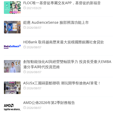
FLOC唯一基督徒專屬交友APP，基督徒的新福音
2021/03/29
鎧應 AudienceSense 臉部辨識功能上市
2026/08/07
HDBank 取得越南歷來最大規模國際銀團社會貸款
2026/08/07
創智動能強化AI與經營雙軸競爭力 投資長受臺大EMBA
邀分享AI時代投資思維
2026/08/07
ASUSx三麗鷗耍酷聯萌 潮玩開學祭搶抱AI筆電！
2026/08/07
AMD公佈2026年第2季財務報告
2026/08/07