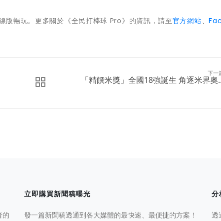
線版暢玩。更多關於《全民打棒球 Pro》的資訊，請至
官方網站
、
Fa
下一
「精饌米獎」全國18強誕生 角逐米界奧..
立即購買新聞稿曝光
分
者的
發一篇新聞稿透通到各大媒體的最快速、最便捷的方案！
透