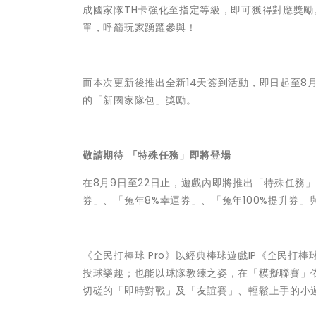
成國家隊TH卡強化至指定等級，即可獲得對應獎勵
單，呼籲玩家踴躍參與！
而本次更新後推出全新14天簽到活動，即日起至8
的「新國家隊包」獎勵。
敬請期待
「特殊任務」即將登場
在8月9日至22日止，遊戲內即將推出「特殊任務
券」、「兔年8%幸運券」、「兔年100%提升券
《全民打棒球 Pro》以經典棒球遊戲IP《全民
投球樂趣；也能以球隊教練之姿，在「模擬聯賽」
切磋的「即時對戰」及「友誼賽」、輕鬆上手的小