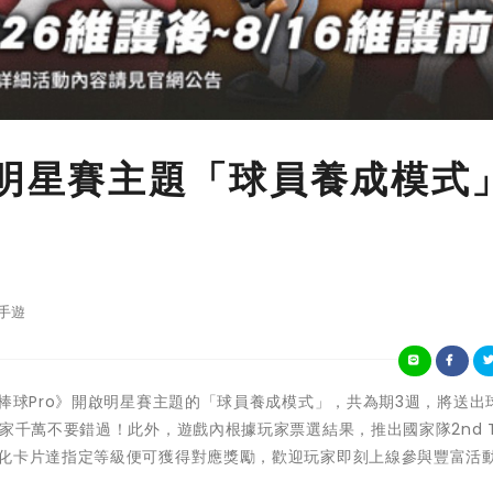
》明星賽主題「球員養成模式
手遊
打棒球Pro》開啟明星賽主題的「球員養成模式」，共為期3週，將送出
家千萬不要錯過！此外，遊戲內根據玩家票選結果，推出國家隊2nd 
強化卡片達指定等級便可獲得對應獎勵，歡迎玩家即刻上線參與豐富活