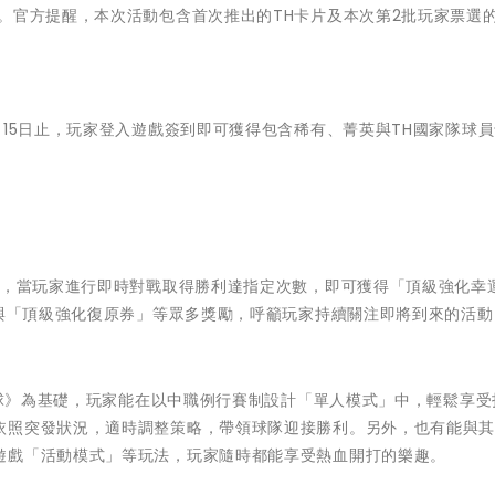
。官方提醒，本次活動包含首次推出的TH卡片及本次第2批玩家票選
月15日止，玩家登入遊戲簽到即可獲得包含稀有、菁英與TH國家隊球
」，當玩家進行即時對戰取得勝利達指定次數，即可獲得「頂級強化幸
」與「頂級強化復原券」等眾多獎勵，呼籲玩家持續關注即將到來的活動
打棒球》為基礎，玩家能在以中職例行賽制設計「單人模式」中，輕鬆享受
依照突發狀況，適時調整策略，帶領球隊迎接勝利。另外，也有能與
遊戲「活動模式」等玩法，玩家隨時都能享受熱血開打的樂趣。