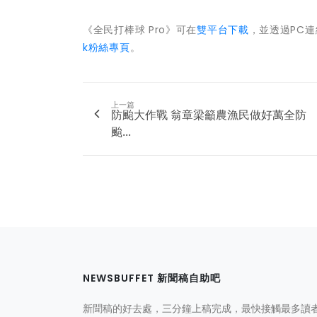
《全民打棒球 Pro》可在
雙平台下載
，並透過PC連
k粉絲專頁
。
上一篇
防颱大作戰 翁章梁籲農漁民做好萬全防
颱...
NEWSBUFFET 新聞稿自助吧
新聞稿的好去處，三分鐘上稿完成，最快接觸最多讀