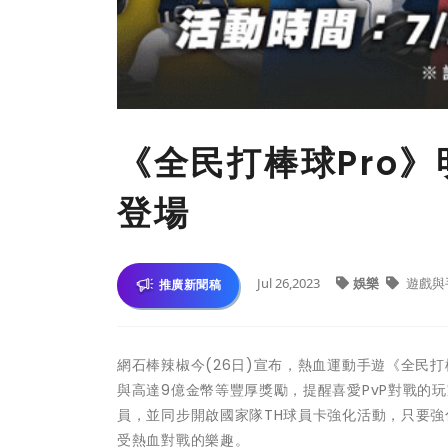
《全民打棒球Pro
登場
Jul 26,2023
娛樂
遊戲與
推廣新聞稿
網石棒辣椒今(26日)宣布，熱血運動手遊《全民
與高達9億金幣等豐厚獎勵，提醒喜愛PvP對戰的玩
員，並同步開啟國家隊TH球員卡強化活動，只要
受熱血對戰的樂趣。