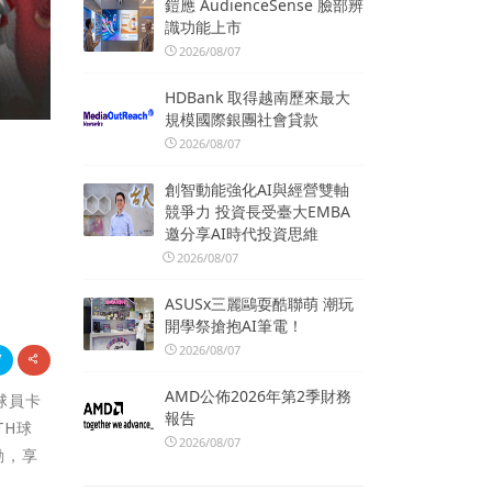
鎧應 AudienceSense 臉部辨
識功能上市
2026/08/07
HDBank 取得越南歷來最大
規模國際銀團社會貸款
2026/08/07
」
創智動能強化AI與經營雙軸
競爭力 投資長受臺大EMBA
邀分享AI時代投資思維
2026/08/07
ASUSx三麗鷗耍酷聯萌 潮玩
開學祭搶抱AI筆電！
2026/08/07
AMD公佈2026年第2季財務
球員卡
報告
TH球
2026/08/07
動，享