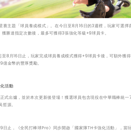
明星賽主題「球員養成模式」。在今日至8月16日的3週裡，玩家可選擇
戰，獲勝達指定次數後，最多可獲得3張強化等級+9球員卡。
至8月16日止，玩家完成球員養成模式獲得+9球員卡後，可額外獲得
9億金幣的豐厚獎勵。
強化活動
已正式出爐，並於本次更新後登場！獲選球員包含現役在中華職棒統一7-
吳哲源。
9日止，《全民打棒球Pro》同步開啟「國家隊TH卡強化活動」，當