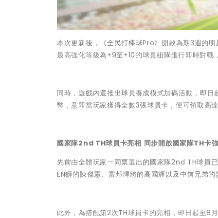
本次更新後，《全民打棒球Pro》開啟為期3週的
最高強化等級為+9至+10的球員組隊進行即時對
同時，遊戲內還推出球員養成模式加碼活動，即日起
幣，意即當玩家獲得全數3張球員卡，便可領取高達
國家隊
2nd TH
球員卡亮相
同步開啟國家隊
TH
卡
先前由全體玩家一同票選出的國家隊2nd TH球員
EN獅的陳傑憲、富邦悍將的高國輝以及中信兄弟的
此外，為搭配第2次TH球員卡的亮相，即日起至8月