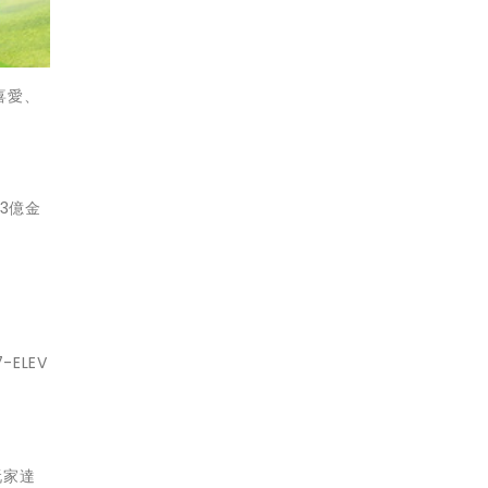
喜愛、
3億金
ELEV
玩家達