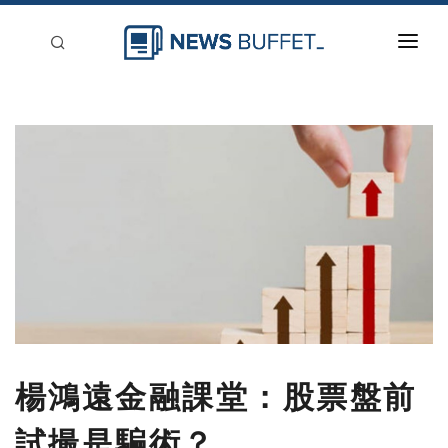
回到首頁
新聞稿分類
登入
刊登
楊鴻遠金融課堂：股票盤前
試撮是騙術？