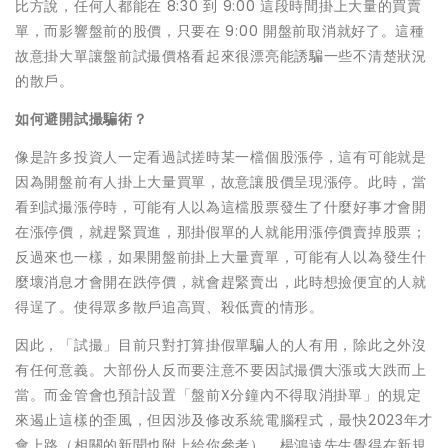
比方說，任何人都能在 8:30 到 9:00 這段時間掛上大量的買賣
單，而影響盤前的股價，只要在 9:00 開盤前取消就好了。這種
故意掛大單讓盤前試撮價格看起來很漂亮能誘騙一些不清楚狀況
的散戶。
如何避開試撮騙術？
像是許多投資人一定看過試搓時某一檔個股漲停，這有可能就是
因為開盤前有人掛上大量買單，故意讓股價呈現漲停。此時，當
看到試撮漲停時，可能有人以為這檔股票發生了什麼好事才會開
在漲停價，就趕緊買進，那掛假單的人就能用漲停價賣掉股票；
反過來也一樣，如果開盤前掛上大量賣單，可能有人以為發生什
麼壞消息才會開在跌停價，就會趕緊賣出，此時想撿便宜的人就
得逞了。使得眾多散戶追高買、殺低賣的情形。
因此，「試撮」目前只對打算掛假單騙人的人有用，除此之外沒
有任何意義。大部份人反而要注意不要因試撮價大漲或大跌而上
當。而金管會也預計設置「盤前X分鐘內不得取消掛單」的規定
來遏止這樣的歪風，但因涉及修改系統電腦程式，最快2023年才
會上路（相關的新聞也附上給你參考）。楊鴻遠先生覺得在新規