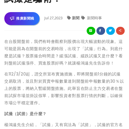
Jul 27,2023
新聞
新聞時事
推廣新聞稿
在台股開盤前，我們有時會觀察到股價出現大幅波動的現象。這
可能是因為在開盤前的交易時段，出現了「試撮」行為。到底什
麼是試撮？股票撮合時間是？緩漲試撮、緩跌試撮又是什麼？看
到盤前試撮漲停、買進股票好嗎？就讓楊鴻遠先生告訴你！
在112/3/20起，證交所宣布實施措施，即將開盤前1分鐘的試撮
交易取消，並且對於買賣申報數量達到開盤前申報數量的30％以
上的股票，將納入暫緩開盤措施。此舉旨在防止主力交易者在盤
前試探市場並掛設假單，影響投資者對股票行情的判斷，以確保
市場公平穩定運作。
試撮（試搓）是什麼？
楊鴻遠先生介紹，「試撮」又有寫法為「試搓」，試撮的官方名