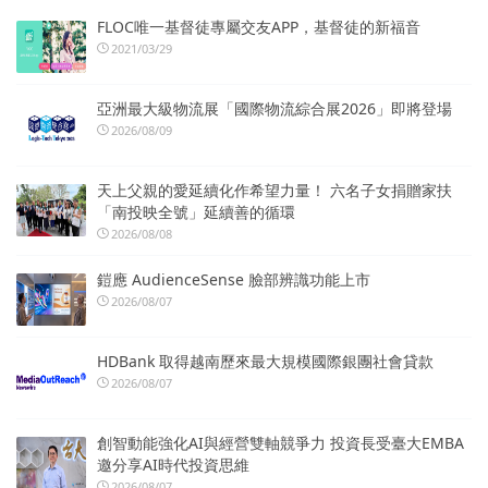
FLOC唯一基督徒專屬交友APP，基督徒的新福音
2021/03/29
亞洲最大級物流展「國際物流綜合展2026」即將登場
2026/08/09
天上父親的愛延續化作希望力量！ 六名子女捐贈家扶
「南投映全號」延續善的循環
2026/08/08
鎧應 AudienceSense 臉部辨識功能上市
2026/08/07
HDBank 取得越南歷來最大規模國際銀團社會貸款
2026/08/07
創智動能強化AI與經營雙軸競爭力 投資長受臺大EMBA
邀分享AI時代投資思維
2026/08/07