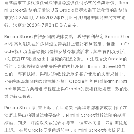
這些請求主張根據任何法律理論提供任何形式的金錢賠償。Rimi
ni Street剩餘的反訴訟以及Oracle僅尋求衡平法救濟的剩餘請
求於2022年11月29至2022年12月15日以非陪審團庭審的方式進
行。法庭於2023年7月24日發布命令。
Rimini Street在許多關鍵法律要點上獲得有利裁定 Rimini Stre
et很高興能夠在許多關鍵法律要點上獲得有利裁定，包括： • Or
acle就五項產品線提出侵權及禁令救濟訴求，其中有四項敗訴。
• 法院對EBS軟體做出非侵權的確認之訴。 • 法院否決Oracle的
辯詞，即其授權協議或法院先前的判決禁止Rimini Street將自
己的「專有技術」與程式碼收錄於眾多客戶使用的技術規格中。
• 法院認為相關的軟體授權不禁止Oracle的客戶聘請Rimini Str
eet等第三方業者進行程度上與Oracle的授權條款規定一致的軟
體更新或修復。
Rimini Street計畫上訴，而且過去上訴結果都相當成功 除了在
法庭上勝出的關鍵法律要點外，Rimini Street對於法院的幾項
結論、判決、評論以及裁定表示尊重，但並不同意，並計畫提起
上訴。 在與Oracle長期的訴訟中，Rimini Street多次提起上