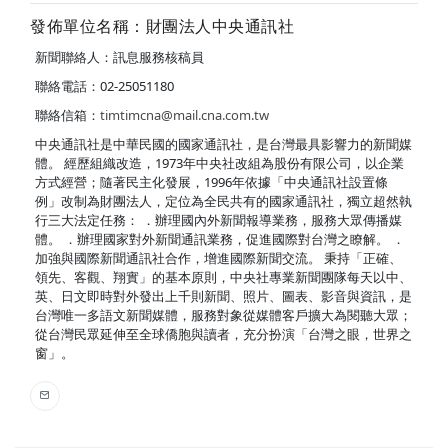
發佈單位名稱：財團法人中央通訊社
新聞聯絡人：訊息服務核稿員
聯絡電話：02-25051180
聯絡信箱：
timtimcna@mail.cna.com.tw
中央通訊社是中華民國的國家通訊社，是台灣最具影響力的新聞媒
體。 經歷組織改造，1973年中央社改組為股份有限公司，以企業
方式經營；隨著民主化發展，1996年依據「中央通訊社設置條
例」改制為財團法人，定位為全民共有的國家通訊社，獨立超然執
行三大法定任務： ．辦理國內外新聞報導業務，服務大眾傳播媒
體。 ．辦理國家對外新聞通訊業務，促進國際對台灣之瞭解。 ．
加強與國際新聞通訊社合作，增進國際新聞交流。 秉持「正確、
領先、客觀、翔實」的基本原則，中央社專業新聞團隊每天以中、
英、日文即時對外發出上千則新聞、照片、圖表、影音與資訊，是
台灣唯一多語文新聞媒體，服務對象從媒體客戶擴大為閱聽大眾；
從台灣民眾延伸至全球僑胞與讀者，充分扮演「台灣之眼，世界之
窗」。