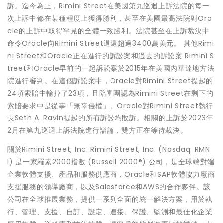
訴。迄今為止，Rimini Street在美國第九巡迴上訴法院的每一
次上訴中都在某種程度上獲得勝利，甚至在美國最高法院對Ora
cle的上訴中取得罕見的全體一致勝利。法院甚至在上訴裁決中
命令Oracle向Rimini Street退還超過3400萬美元。 其他Rimi
ni Street和Oracle正在進行的訴訟案和過去的訴訟案 Rimini S
treet和Oracle早前的一起訴訟案於2015年在美國內華達地方法
院進行審判。在這個訴訟案中，Oracle對Rimini Street提起的
24項索賠中輸掉了23項，且陪審團認為Rimini Street在剩下的
索賠要求中是從事「無辜侵權」。Oracle對Rimini Street執行
長Seth A. Ravin提起的所有訴訟均敗訴。相關的上訴於2023年
2月在第九巡迴上訴法院進行辯論，雙方正在等待裁決。
關於Rimini Street, Inc. Rimini Street, Inc. (Nasdaq: RMN
I) 是一家羅素2000指數 (Russell 2000®) 公司，是全球端對端
企業軟體支援、產品和服務供應商，Oracle和SAP軟體協力廠商
支援服務的領導廠商，以及Salesforce和AWS的合作夥伴。該
公司在全球推展業務，提供一系列全面的統一解決方案，用於執
行、管理、支援、自訂、設定、連接、保護、監測和最佳化企業