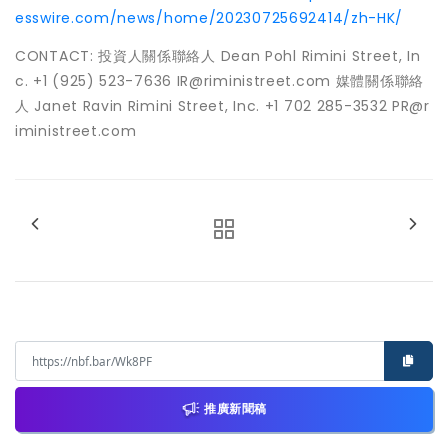
esswire.com/news/home/20230725692414/zh-HK/
CONTACT: 投資人關係聯絡人 Dean Pohl Rimini Street, In
c. +1 (925) 523-7636 IR@riministreet.com 媒體關係聯絡
人 Janet Ravin Rimini Street, Inc. +1 702 285-3532 PR@r
iministreet.com
推廣新聞稿