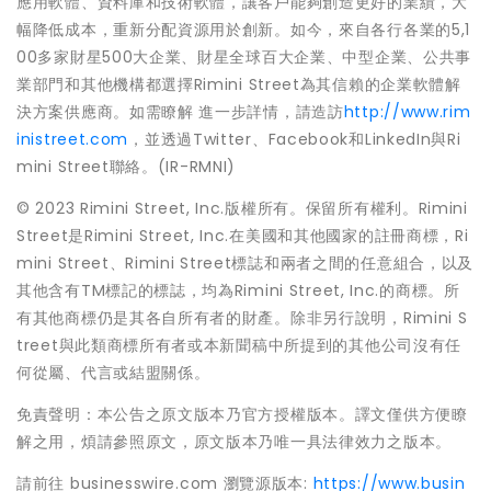
應用軟體、資料庫和技術軟體，讓客戶能夠創造更好的業績，大
幅降低成本，重新分配資源用於創新。如今，來自各行各業的5,1
00多家財星500大企業、財星全球百大企業、中型企業、公共事
業部門和其他機構都選擇Rimini Street為其信賴的企業軟體解
決方案供應商。如需瞭解 進一步詳情，請造訪
http://www.rim
inistreet.com
，並透過Twitter、Facebook和LinkedIn與Ri
mini Street聯絡。(IR-RMNI)
© 2023 Rimini Street, Inc.版權所有。保留所有權利。Rimini
Street是Rimini Street, Inc.在美國和其他國家的註冊商標，Ri
mini Street、Rimini Street標誌和兩者之間的任意組合，以及
其他含有TM標記的標誌，均為Rimini Street, Inc.的商標。所
有其他商標仍是其各自所有者的財產。除非另行說明，Rimini S
treet與此類商標所有者或本新聞稿中所提到的其他公司沒有任
何從屬、代言或結盟關係。
免責聲明：本公告之原文版本乃官方授權版本。譯文僅供方便瞭
解之用，煩請參照原文，原文版本乃唯一具法律效力之版本。
請前往 businesswire.com 瀏覽源版本:
https://www.busin