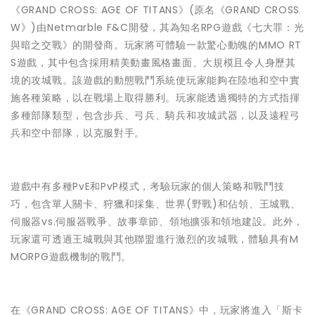
《GRAND CROSS: AGE OF TITANS》(原名《GRAND CROSS
W》)由Netmarble F&C開發，其為知名RPG遊戲《七大罪：光
與暗之交戰》的開發商。玩家將可體驗一款驚心動魄的MMO RT
S遊戲，其中包含採用精美動畫風格畫面、大規模且令人身歷其
境的攻城戰。該遊戲的動態戰鬥系統使玩家能夠在陸地和空中實
施各種策略，以在戰場上取得勝利。玩家能透過獨特的方式指揮
多種部隊類型，包含步兵、弓兵、騎兵和攻城武器，以及遠程弓
兵和空中部隊，以克服對手。
遊戲中有多種PvE和PvP模式，考驗玩家的個人策略和戰鬥技
巧，包含單人關卡、狩獵和採集、世界(野戰)和佔領、王城戰、
伺服器vs.伺服器戰爭、故事章節、領地擴張和領地建設。此外，
玩家還可透過王城戰與其他聯盟進行激烈的攻城戰，體驗具有M
MORPG遊戲機制的戰鬥。
在《GRAND CROSS: AGE OF TITANS》中，玩家將進入「斯卡