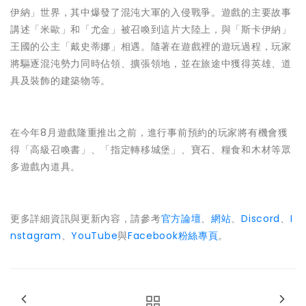
伊納」世界，其中爆發了混沌大軍的入侵戰爭。遊戲的主要故事
講述「米歐」和「尤金」被召喚到這片大陸上，與「斯卡伊納」
王國的公主「戴史蒂娜」相遇。隨著在遊戲裡的遊玩過程，玩家
將驅逐混沌勢力同時佔領、擴張領地，並在旅途中獲得英雄、道
具及裝飾的建築物等。
在今年8月遊戲隆重推出之前，進行事前預約的玩家將有機會獲
得「高級召喚書」、「指定轉移城堡」、寶石、糧食和木材等眾
多遊戲內道具。
更多詳細資訊與更新內容，請參考
官方論壇
、
網站
、
Discord
、
I
nstagram
、
YouTube
與
Facebook粉絲專頁
。