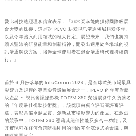
愛比科技總經理李信宜表示：「非常榮幸能夠獲得國際級展
會大獎的殊榮，這是對 IPEVO 耕耘視訊溝通領域耕耘多年、
以及今年踏入商用領域的極大肯定。展望未來，我們也將持
續以豐沛的研發能量和創新精神，開發出適用於各場域的視
訊溝通解決方案，陪伴全球使用者在混合溝通時代裡持續前
行。」
甫於 6 月份落幕的 InfoComm 2023，是全球歐美市場最具
影響力及規模的專業影音設備展會之一，IPEVO 的年度旗艦
級產品 - 視訊會議攝影機 TOTEM 360 榮獲展會中久負盛名
的「年度最佳視聽技術獎」，該獎項由獨立評審團評審評
選，表彰具備卓越品質、創新及市場影響力的產品。在激烈
的競爭中，TOTEM 360 憑藉其絕佳性能及多合一功能，及
其實現可在任何角落隨插即用的開啟完全沉浸式的會議，榮
獲評審團肯定。