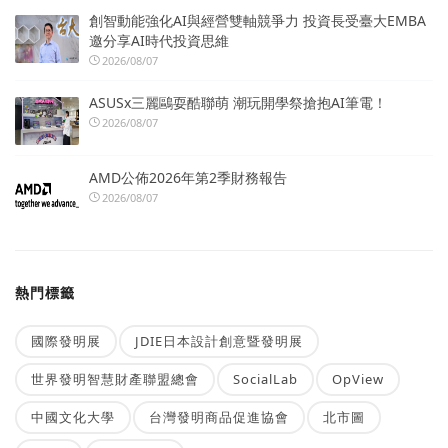
創智動能強化AI與經營雙軸競爭力 投資長受臺大EMBA
邀分享AI時代投資思維
2026/08/07
ASUSx三麗鷗耍酷聯萌 潮玩開學祭搶抱AI筆電！
2026/08/07
AMD公佈2026年第2季財務報告
2026/08/07
熱門標籤
國際發明展
JDIE日本設計創意暨發明展
世界發明智慧財產聯盟總會
SocialLab
OpView
中國文化大學
台灣發明商品促進協會
北市圖