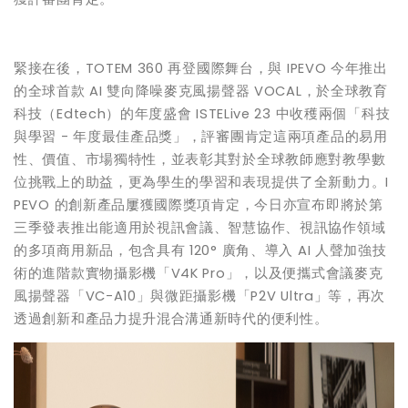
緊接在後，TOTEM 360 再登國際舞台，與 IPEVO 今年推出
的全球首款 AI 雙向降噪麥克風揚聲器 VOCAL，於全球教育
科技（Edtech）的年度盛會 ISTELive 23 中收穫兩個「科技
與學習 - 年度最佳產品獎」，評審團肯定這兩項產品的易用
性、價值、市場獨特性，並表彰其對於全球教師應對教學數
位挑戰上的助益，更為學生的學習和表現提供了全新動力。I
PEVO 的創新產品屢獲國際獎項肯定，今日亦宣布即將於第
三季發表推出能適用於視訊會議、智慧協作、視訊協作領域
的多項商用新品，包含具有 120° 廣角、導入 AI 人聲加強技
術的進階款實物攝影機「V4K Pro」，以及便攜式會議麥克
風揚聲器「VC-A10」與微距攝影機「P2V Ultra」等，再次
透過創新和產品力提升混合溝通新時代的便利性。