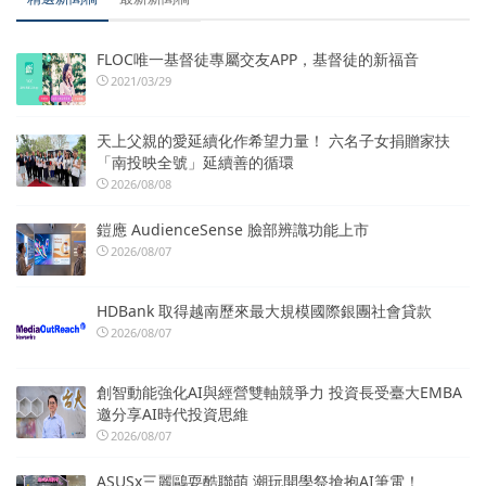
FLOC唯一基督徒專屬交友APP，基督徒的新福音
2021/03/29
天上父親的愛延續化作希望力量！ 六名子女捐贈家扶
「南投映全號」延續善的循環
2026/08/08
鎧應 AudienceSense 臉部辨識功能上市
2026/08/07
HDBank 取得越南歷來最大規模國際銀團社會貸款
2026/08/07
創智動能強化AI與經營雙軸競爭力 投資長受臺大EMBA
邀分享AI時代投資思維
2026/08/07
ASUSx三麗鷗耍酷聯萌 潮玩開學祭搶抱AI筆電！