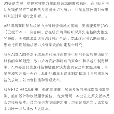
BS提供支援，並探索核動力在船舶領域的實際應用。這項研究有
助於我們詳細了解現代反應器技術的潛力，並洞悉該技術對未來
船舶設計和運行之影響。」
ABS堪稱商用船舶核動力推進研發領域的龍頭。美國能源部(DO
E)已授予ABS一份合約，旨在研究商用船舶採用先進核動力推進
的障礙。美國能源部還與ABS簽訂合約，委託該公司協助德州大
學進行商用船舶核動力推進系統的熱電整合研究。
關於ABS ABS是為全球海運和海洋產業提供船舶分級與技術顧問
服務的全球翹楚，致力於為設計和建造的安全性和卓越性制定標
準。ABS專注於先進科技和數位解決方案的安全和實際應用，與
業界和客戶攜手合作，為船舶和海上資產制定精準且具有成本效
益的規範，並增進性能和營運效率。
關於HEC HEC為船東、船舶營運商、船廠及政府機構提供海事諮
詢、船舶設計和軟體開發服務。 免責聲明：本公告之原文版本乃
官方授權版本。譯文僅供方便瞭解之用，煩請參照原文，原文版
本乃唯一具法律效力之版本。