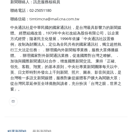
新聞聯絡人：訊息服務核稿員
聯絡電話：02-25051180
聯絡信箱：
timtimcna@mail.cna.com.tw
中央通訊社是中華民國的國家通訊社，是台灣最具影響力的新聞媒
體。 經歷組織改造，1973年中央社改組為股份有限公司，以企業
方式經營；隨著民主化發展，1996年依據「中央通訊社設置條
例」改制為財團法人，定位為全民共有的國家通訊社，獨立超然執
行三大法定任務： ．辦理國內外新聞報導業務，服務大眾傳播媒
體。 ．辦理國家對外新聞通訊業務，促進國際對台灣之瞭解。 ．
加強與國際新聞通訊社合作，增進國際新聞交流。 秉持「正確、
領先、客觀、翔實」的基本原則，中央社專業新聞團隊每天以中、
英、日文即時對外發出上千則新聞、照片、圖表、影音與資訊，是
台灣唯一多語文新聞媒體，服務對象從媒體客戶擴大為閱聽大眾；
從台灣民眾延伸至全球僑胞與讀者，充分扮演「台灣之眼，世界之
窗」。
精選新聞稿
最新新聞稿