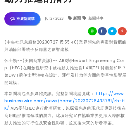
Jul 27,2023
新聞
新聞時事
推廣新聞稿
(中央社訊息服務20230727 15:55:40)業界領先的專案對貨櫃船
與油輪部署核子反應器之影響建模
休士頓--(美國商業資訊)-- ABS與Herbert Engineering Cor
p. (HEC)在開創性研究中就核動力推進對1.4萬TEU貨櫃船和15.7
萬DWT蘇伊士型油輪在設計、運行及排放等方面的變革性影響展
開建模。
本新聞稿包含多媒體資訊。完整新聞稿請見此：
https://www.
businesswire.com/news/home/20230726433781/zh-H
K/
ABS委託HEC進行此項研究，以探索先進的現代反應器技術在
商用船舶推進領域的潛力。此項研究旨在協助業界更深入瞭解核
動力推進的可行性及安全性影響，並支援未來的研發專案。