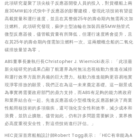
此項研究凝聚了頂尖核子反應器開發人員的投入，對貨櫃船上兩
座30MW鉛冷式快中子反應器的影響建模，發現此項技術有望提
高載貨量和運行速度，並且在其整個25年的壽命期內無需再次加
注燃料。此項研究發現，蘇伊士型油輪在加裝四座5MW熱管式
微型反應器後，儘管載貨量有所降低，但運行速度將會提升，且
在其25年的壽命期內僅需加注燃料一次。這兩艘概念船的二氧化
碳排放量皆為零 。
ABS董事長兼執行長Christopher J. Wiernicki表示：「此項最
新尖端研究的成果凸顯了航運界為何無法忽視核動力推進在減排
和運行效率方面所具備的巨大潛力。核動力推進能夠更容易地實
現淨零排放的願景，我們正在為這一未來奠定基礎。這一願景成
為事實將需要政府部門的鼎力支持，而ABS有足夠的能力將政府
和業界結合在一起。先進反應器或小型模塊化反應器解決了商業
性船用核技術的多項痼疾，還可強化安全性和效率，減少成本和
浪費，並防止擴散。儘管如此，仍有許多問題需要解決，業界務
必高度重視安全性，對這些技術進行評估。」
HEC資深首席船舶設計師Robert Tagg表示：「HEC有幸能為A