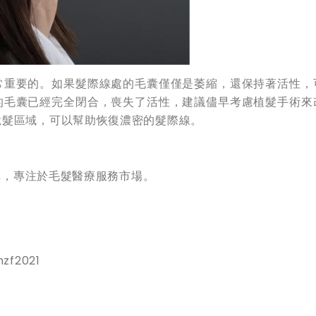
常重要的。如果髮際線處的毛囊僅僅是萎縮，還保持著活性，
的毛囊已經完全閉合，喪失了活性，建議儘早考慮植髮手術來
脫髮區域，可以幫助恢復濃密的髮際線。
機構，專注於毛髮醫療服務市場。
zf2021