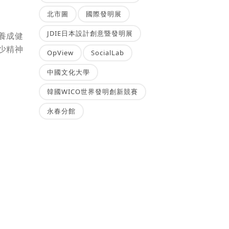
北市圖
國際發明展
JDIE日本設計創意暨發明展
養成健
少精神
OpView
SocialLab
中國文化大學
韓國WICO世界發明創新競賽
永春分館