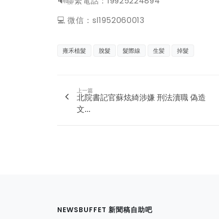
️🔊聯繫電話：19925224894
💻 微信：sl1952060013
雍禾植髮
脫髮
髮際線
生髪
掉髮
上一篇
北院書記官蘇炫綺涉嫌 刑法瀆職 偽造
文...
NEWSBUFFET 新聞稿自助吧