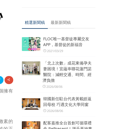
精選新聞稿
最新新聞稿
FLOC唯一基督徒專屬交友
APP，基督徒的新福音
2021/03/29
「北上次數」成花東備孕夫
妻困境！宜蘊串聯花蓮門諾
醫院：減輕交通、時間、經
濟負擔
2026/08/06
個擁有
韓國新任駐台代表黃載皓返
回母校 巧遇文化大學同窗
2026/08/06
激素的
配客嘉推全台首創可循環禮
性的正
盒 RePresent！滿千再抽萬