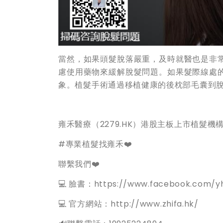
當然，如果頭髮脫落嚴重，及時就醫也是非
慮使用藥物來緩解脫髮問題。如果髮際線處
象。植髮手術通過移植健康的後枕部毛囊到
雍禾醫療（2279.HK）港股主板上市植髮
#專業植髮找雍禾❤️
聯繫我們❤️
💻 臉書：https://www.facebook.com/yh
💻 官方網站：http://www.zhifa.hk/