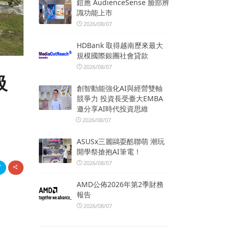
鎧應 AudienceSense 臉部辨
識功能上市
2026/08/07
HDBank 取得越南歷來最大
規模國際銀團社會貸款
2026/08/07
級
創智動能強化AI與經營雙軸
競爭力 投資長受臺大EMBA
邀分享AI時代投資思維
2026/08/07
ASUSx三麗鷗耍酷聯萌 潮玩
開學祭搶抱AI筆電！
2026/08/07
AMD公佈2026年第2季財務
報告
2026/08/07