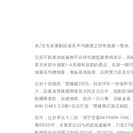
表/北屯各重劃區最高平均總價之預售個案一覽表
元宏不動產加值服務平台研究總監陳傑鳴表示，高
甚至有部分個案1-4房都有規劃的產品，在第一關
域最高均總個案，無論基地規模、品牌實力及其住
位於十四期的「雙橡園2925」則在111年一登場
力，該案為雙橡園開發首次跨足北台中，規劃區域唯
飲團隊進駐、自建物業、提供一日六餐、頂級桌宴、禮賓
WIN OAKS 3.0優+生活打造「雙橡園式酒店御
其中，位於單元十二的「漢宇雲森SKYPARK ON
萬6000坪，全案更以22%的超低建蔽率，打造2
配備部分也採用了包括LEICHT、BOSCH、Viller