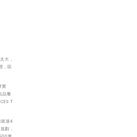
差太大，
標，區
牌實
吉品餐
ES T
總就達4
等規劃，
500萬