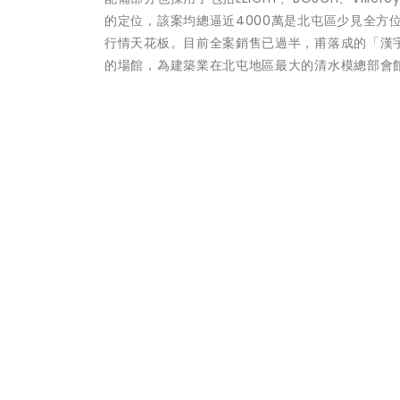
的定位，該案均總逼近4000萬是北屯區少見全方
行情天花板。目前全案銷售已過半，甫落成的「漢
的場館，為建築業在北屯地區最大的清水模總部會