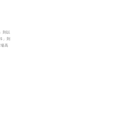
E」則以
S」則
市場高