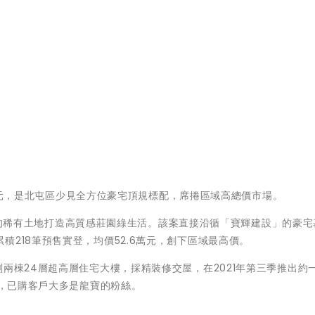
00萬元，是北屯區少見全方位豪宅頂規標配，席捲區域高總價市場。
面臨路的稀有土地打造高質感莊園綠生活。該案直接沿循「寶輝建設」的豪
218筆預售實登，均價52.6萬元，創下區域最高價。
兩棟24層超高層住宅大樓，採精裝修交屋，在2021年第三季推出約
價，已購客戶大多是龍寶的粉絲。