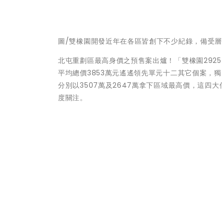
圖/雙橡園開發近年在各區皆創下不少紀錄，備受
北屯重劃區最高身價之預售案出爐！「雙橡園2925」
平均總價3853萬元遙遙領先單元十二其它個案，獨霸
分別以3507萬及2647萬拿下區域最高價，這
度關注。