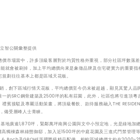
。立智公關彙整提供
總價市場當中，許多頂級客層對於均質性格外重視，部分社區坪數落
可能就會被刷掉，加上平均總價向來是象徵品牌及住宅硬實力的重要指
宅規劃往往基本上都是區域天花板。
即完銷，創下區域行情天花板，平均總價至今仍未被超越，顯見其驚人品
一的SRC鋼骨建築及2500坪的私有莊園，此外，社區也將引進頂粵
接駁及專屬活動策畫，將頂級餐飲、款待服務融入THE RESIDENC
邸」，備受層峰人士青睞。
E」基地廣逾1,870坪，緊鄰萬坪南興公園與文中小預定地，光是綠地加
7樓高獨棟森林綠態御邸，加入近1500坪的中庭花園及三進式門禁管理
oy & Boch及GROHE等國際級精品配備，相較區域總價大約在2000-2