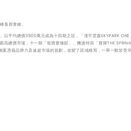
層峰客群青睞。
以平均總價3900萬元成為十四期之冠，「漢宇雲森SKYPARK ON
高總價市場，十一期「龍寶愛臻邸」、機捷特區「寶輝THE SPRING
四大個案憑藉品牌力及遠超市場的規劃，改變了區域格局，一舉一動皆受