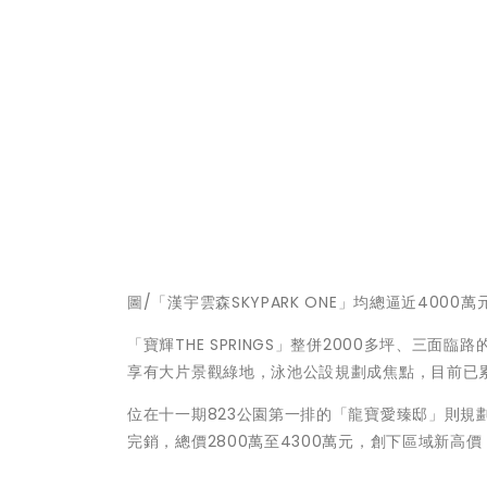
圖/「漢宇雲森SKYPARK ONE」均總逼近40
「寶輝THE SPRINGS」整併2000多坪、三
享有大片景觀綠地，泳池公設規劃成焦點，目前已累積
位在十一期823公園第一排的「龍寶愛臻邸」則規劃
完銷，總價2800萬至4300萬元，創下區域新高