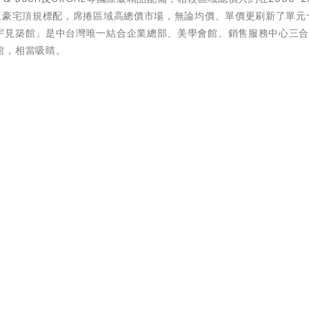
位豪宅頂規標配，席捲區域高總價市場，無論均價、單價更刷新了單元
宇見築館」是中台灣唯一結合企業總部、美學會館、銷售服務中心三
館，相當吸睛。