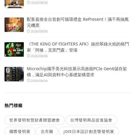
2026/08/06
配客嘉推全台首創可循環禮盒 RePresent！滿千再抽萬
元機票
2026/08/06
《THE KING OF FIGHTERS AFK》操控翠綠火焰的格鬥
家「阿修．克里門森」登場
2026/08/06
Microchip攜手美光科技展示高效能PCIe Gen6儲存架
構，滿足AI與資料中心基礎架構需求
2026/08/06
熱門標籤
世界發明智慧財產聯盟總會
台灣發明商品促進協會
國際發明展
北市圖
JDIE日本設計創意暨發明展