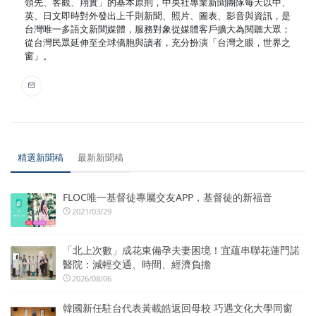
領先、客觀、翔實」的基本原則，中央社專業新聞團隊每天以中、
英、日文即時對外發出上千則新聞、照片、圖表、影音與資訊，是
台灣唯一多語文新聞媒體，服務對象從媒體客戶擴大為閱聽大眾；
從台灣民眾延伸至全球僑胞與讀者，充分扮演「台灣之眼，世界之
窗」。
精選新聞稿
最新新聞稿
FLOC唯一基督徒專屬交友APP，基督徒的新福音
2021/03/29
「北上次數」成花東備孕夫妻困境！宜蘊串聯花蓮門諾
醫院：減輕交通、時間、經濟負擔
2026/08/06
韓國新任駐台代表黃載皓返回母校 巧遇文化大學同窗