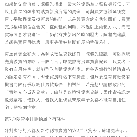
如果是先賣再買，陳繼先指出，最大的優點為財務負擔較低，可
以用賣屋的錢來補貼買新房所需的資金，可與買方協議延後交
屋，爭取搬家及找新房的時間；或是與買方約定售後回租，買賣
完成後繼續住在舊家，直到租約到期。不過以上兩種方式，尚需
買家同意才能進行，且仍然有找新房的時間壓力，陳繼先建議，
若想先賣屋再找房，應事先做好短期租屋的準備為佳。
房屋買賣金額大，為爭取較佳貸款條件，陳繼先建議，可以採取
先賣後買的策略，一般而言，即使曾有房屋買賣紀錄，只要名下
沒有自用住宅，就能爭取首購優惠利率。但各家銀行對首購資格
的認定各有不同，即使買房時名下有房產，但只要沒有貸款仍有
機會向銀行爭取較佳房貸條件；相對的，若是想申請財政部的
「青年安心成家貸款」，由於是政策性優惠貸款，因此資格認定
也最嚴格，借款人、借款人配偶及未成年子女都不能有自用住
宅，需特別注意。
第2戶限貸令排除換屋？有條件！
針對央行對六都及新竹縣市實施的第2戶限貸令，陳繼先表示，