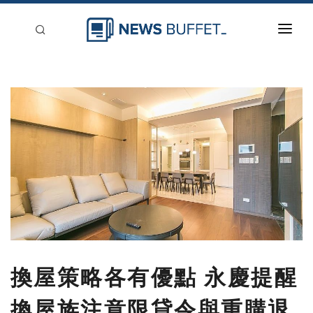
回到首頁
新聞稿分類
登入
刊登
換屋策略各有優點 永慶提醒
換屋族注意限貸令與重購退