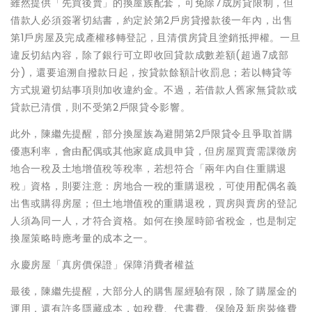
雖然提供「先買後賣」的換屋族配套，可免除7成房貸限制，但
借款人必須簽署切結書，約定於第2戶房貸撥款後一年內，出售
第1戶房屋及完成產權移轉登記，且清償房貸且塗銷抵押權。一旦
違反切結內容，除了銀行可立即收回貸款成數差額(超過7成部
分)，還要追溯自撥款日起，按貸款餘額計收罰息；若以轉貸等
方式規避切結事項則加收違約金。不過，若借款人舊家無貸款或
貸款已清償，則不受第2戶限貸令影響。
此外，陳繼先提醒，部分換屋族為避開第2戶限貸令且爭取首購
優惠利率，會由配偶或其他家庭成員申貸，但房屋買賣需課徵房
地合一稅及土地增值稅等稅率，若想符合「兩年內自住重購退
稅」資格，則要注意：房地合一稅的重購退稅，可使用配偶名義
出售或購得房屋；但土地增值稅的重購退稅，買房與賣房的登記
人須為同一人，才符合資格。如何在換屋時節省稅金，也是制定
換屋策略時應考量的成本之一。
永慶房屋「真房價保證」保障消費者權益
最後，陳繼先提醒，大部分人的購售屋經驗有限，除了購屋金的
運用，還有許多隱藏成本，如稅費、代書費、保險及新房裝修費