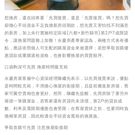
想換房，還在頭疼要「先買後賣」還是「先賣後買」嗎？想先買
卻擔心手頭資金不足負擔新房頭期款，想先賣又害怕找不到滿意
的新房，加上央行實施特定區域(六都+新竹縣市)第2戶7成限貸
令，讓換屋問題難上加難！永慶房產專家認為，兩種方式各有優
點，應該依照個人可支配的購屋資金來做選擇；若想爭取首購優
惠貸款或重購退稅資格，也會影響換屋的買賣順序。
口袋夠深可先買 換屋時間最充裕
永慶房屋客服中心資深經理陳繼先表示，以先買後賣來說，優點
是時間較充裕，不用擔心換屋的銜接期，且提前搬進新房後，舊
家可騰空賣相也會更好。然而，陳繼先提醒，先買房除了要另外
籌措一筆購屋金，若舊家還有房貸尚未清償，第2戶的貸款成
數、利率及寬限期優惠也會受限；在舊屋賣掉之前，也要同時負
擔兩筆房貸，因此較適合手頭資金寬裕的換屋族。
爭取首購可先賣 注意換屋銜接期