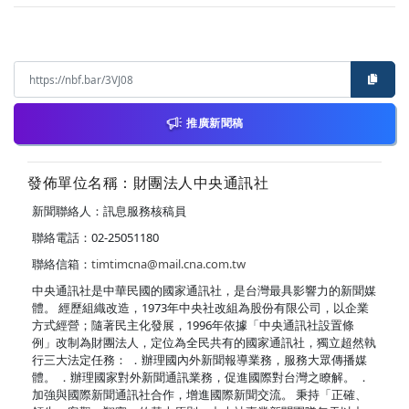
推廣新聞稿
發佈單位名稱：財團法人中央通訊社
新聞聯絡人：訊息服務核稿員
聯絡電話：02-25051180
聯絡信箱：
timtimcna@mail.cna.com.tw
中央通訊社是中華民國的國家通訊社，是台灣最具影響力的新聞媒
體。 經歷組織改造，1973年中央社改組為股份有限公司，以企業
方式經營；隨著民主化發展，1996年依據「中央通訊社設置條
例」改制為財團法人，定位為全民共有的國家通訊社，獨立超然執
行三大法定任務： ．辦理國內外新聞報導業務，服務大眾傳播媒
體。 ．辦理國家對外新聞通訊業務，促進國際對台灣之瞭解。 ．
加強與國際新聞通訊社合作，增進國際新聞交流。 秉持「正確、