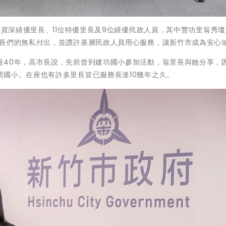
位資深績優里長、11位特優里長及9位績優民政人員，其中豐功里翁秀
里長們的無私付出，並讚許基層民政人員用心服務，讓新竹市成為安心
逾40年，高市長說，先前曾到建功國小參加活動，翁里長與她分享，
國小。在座也有許多里長皆已服務長達10幾年之久。