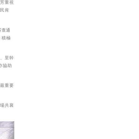
千芳重視
里民肯
審查通
，積極
竹、里幹
亦協助
府最重要
到場共襄