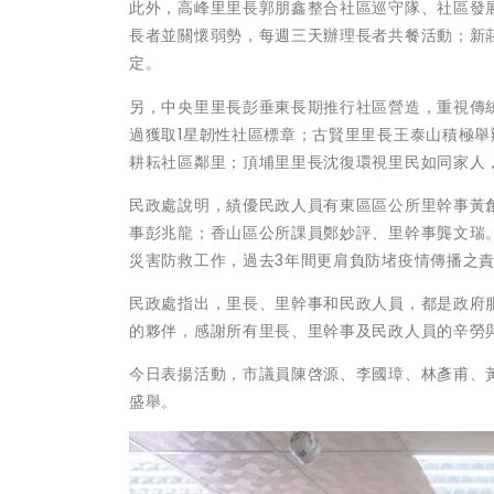
此外，高峰里里長郭朋鑫整合社區巡守隊、社區發
長者並關懷弱勢，每週三天辦理長者共餐活動；新
定。
另，中央里里長彭垂東長期推行社區營造，重視傳統
過獲取1星韌性社區標章；古賢里里長王泰山積極
耕耘社區鄰里；頂埔里里長沈復環視里民如同家人
民政處說明，績優民政人員有東區區公所里幹事黃
事彭兆龍；香山區公所課員鄭妙評、里幹事龔文瑞
災害防救工作，過去3年間更肩負防堵疫情傳播之
民政處指出，里長、里幹事和民政人員，都是政府
的夥伴，感謝所有里長、里幹事及民政人員的辛勞
今日表揚活動，市議員陳啓源、李國璋、林彥甫、
盛舉。