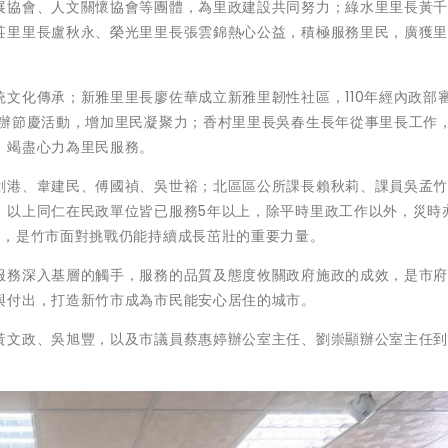
展協會、人文關懷協會等團體，為里政建設共同努力；綠水里里長黃
莊里里長盧秋永、榮光里里長張雲錦熱心公益，積極服務里民，廣獲
文化傳承；新雅里里長廖佐華成立新雅里韌性社區，110年經內政部
舉辦節慶活動，增加里民凝聚力；香村里里長吳春生長年從事里長工作
，竭盡心力為里民服務。
創港、韋建民、傅國禎、吳世裕；北區區公所課長賴秋莉、課員吳孟
。以上同仁在民政單位皆已服務5年以上，除平時里政工作以外，災時
責，是竹市面對挑戰仍能持續成長茁壯的重要力量。
服務深入基層的觸手，服務的品質及態度攸關政府施政的成效，是市
與付出，打造新竹市成為市民能安心居住的城市。
黃文政、吳旭豐，以及市議員蔡惠婷辦公室主任、劉崇顯辦公室主任