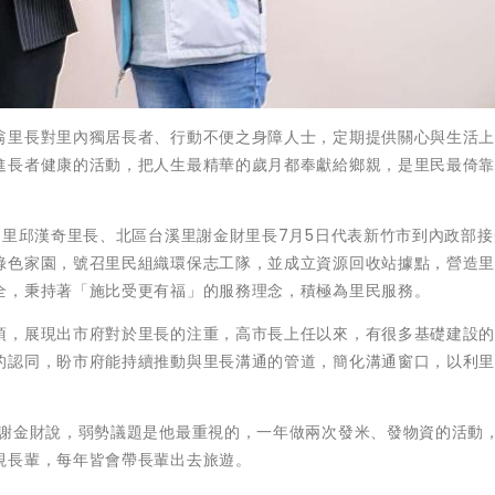
翁里長對里內獨居長者、行動不便之身障人士，定期提供關心與生活
進長者健康的活動，把人生最精華的歲月都奉獻給鄉親，是里民最倚
功里邱漢奇里長、北區台溪里謝金財里長7月5日代表新竹市到內政部接
綠色家園，號召里民組織環保志工隊，並成立資源回收站據點，營造
全，秉持著「施比受更有福」的服務理念，積極為里民服務。
項，展現出市府對於里長的注重，高市長上任以來，有很多基礎建設
的認同，盼市府能持續推動與里長溝通的管道，簡化溝通窗口，以利
長謝金財說，弱勢議題是他最重視的，一年做兩次發米、發物資的活動
視長輩，每年皆會帶長輩出去旅遊。