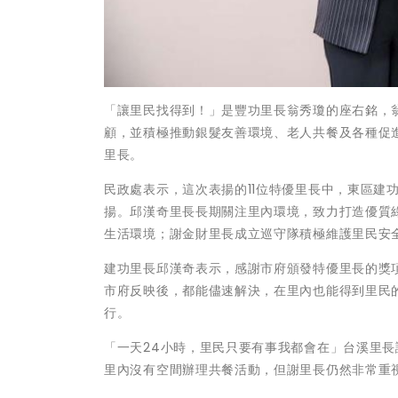
「讓里民找得到！」是豐功里長翁秀瓊的座右銘，
顧，並積極推動銀髮友善環境、老人共餐及各種促
里長。
民政處表示，這次表揚的11位特優里長中，東區建
揚。邱漢奇里長長期關注里內環境，致力打造優質
生活環境；謝金財里長成立巡守隊積極維護里民安
建功里長邱漢奇表示，感謝市府頒發特優里長的獎
市府反映後，都能儘速解決，在里內也能得到里民
行。
「一天24小時，里民只要有事我都會在」台溪里
里內沒有空間辦理共餐活動，但謝里長仍然非常重