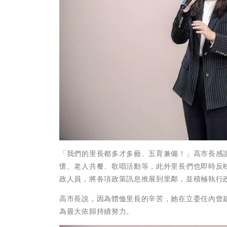
「我們的里長都多才多藝、五育兼備！」高市長感
懷、老人共餐、歌唱活動等，此外里長們也即時反
政人員，將各項政策訊息推展到里鄰，並積極執行
高市長說，因為體恤里長的辛苦，她在立委任內曾建
為最大依歸持續努力。