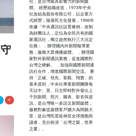
社，是台灣最具影響力的新聞媒
體。 經歷組織改造，1973年中央
社改組為股份有限公司，以企業方
式經營；隨著民主化發展，1996年
依據「中央通訊社設置條例」改制
為財團法人，定位為全民共有的國
家通訊社，獨立超然執行三大法定
任務： ．辦理國內外新聞報導業
獻守
務，服務大眾傳播媒體。 ．辦理國
家對外新聞通訊業務，促進國際對
台灣之瞭解。 ．加強與國際新聞通
訊社合作，增進國際新聞交流。 秉
持「正確、領先、客觀、翔實」的
基本原則，中央社專業新聞團隊每
天以中、英、日文即時對外發出上
千則新聞、照片、圖表、影音與資
訊，是台灣唯一多語文新聞媒體，
服務對象從媒體客戶擴大為閱聽大
眾；從台灣民眾延伸至全球僑胞與
讀者，充分扮演「台灣之眼，世界
之窗」。