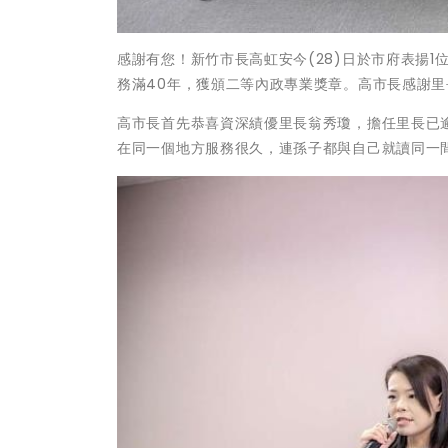
感謝有您！新竹市長高虹安今(28)日於市府表揚1
務滿40年，獲頒二等內政專業獎章。高市長感謝
高市長首先恭喜資深績優里長翁秀瓊，擔任里長已
在同一個地方服務很久，連孫子都與自己就讀同一間