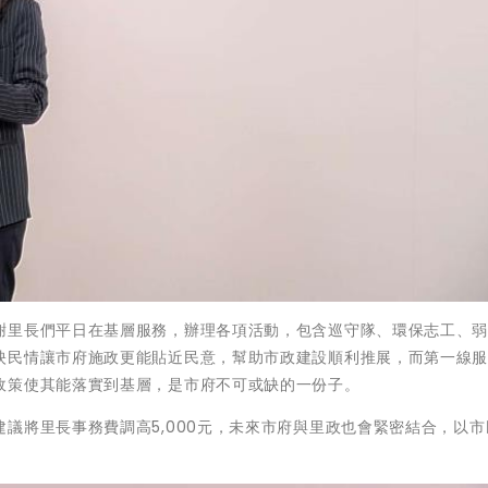
謝里長們平日在基層服務，辦理各項活動，包含巡守隊、環保志工、
映民情讓市府施政更能貼近民意，幫助市政建設順利推展，而第一線
政策使其能落實到基層，是市府不可或缺的一份子。
議將里長事務費調高5,000元，未來市府與里政也會緊密結合，以市