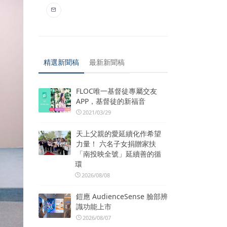
精選新聞稿
最新新聞稿
FLOC唯一基督徒專屬交友
APP，基督徒的新福音
2021/03/29
天上父親的愛延續化作希望
力量！ 六名子女捐贈家扶
「南投映全號」延續善的循
環
2026/08/08
鎧應 AudienceSense 臉部辨
識功能上市
2026/08/07