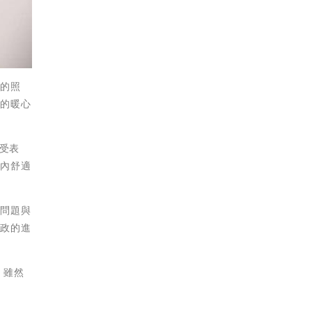
上的照
靠的暖心
受表
里內舒適
的問題與
里政的進
，雖然