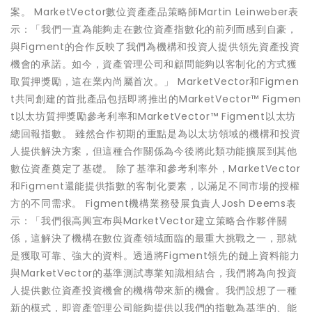
案。 MarketVector數位資產產品策略師Martin Leinweber表
示：「我們一直為能夠走在數位資產指數化的前列而感到自豪，
與Figment的合作反映了我們為機構和投資人提供領先資產投資
機會的承諾。如今，資產管理公司和顧問能夠以客制化的方式獲
取質押獎勵，這在業內尚屬首次。」 MarketVector和Figmen
t共同創建的首批產品包括即將推出的MarketVector™ Figmen
t以太坊質押獎勵參考利率和MarketVector™ Figment以太坊
總回報指數。 雖然合作初期的重點是為以太坊領域的機構和投資
人提供解決方案，但這種合作關係為今後將此類功能擴展到其他
數位資產奠定了基礎。 除了基準和參考利率外，MarketVector
和Figment還能提供指數的客制化要素，以滿足不同市場的授權
方的不同需求。 Figment機構業務發展負責人Josh Deems表
示：「我們很高興宣布與MarketVector建立策略合作夥伴關
係，這解決了機構在數位資產領域面臨的最重大挑戰之一，那就
是獲取可靠、強大的資料。透過將Figment領先的鏈上資料能力
與MarketVector的基準測試專業知識相結合，我們將為向投資
人提供數位資產投資機會的機構帶來新的機會。我們設想了一種
新的模式，即資產管理公司能夠提供以我們的指數為基準的、能