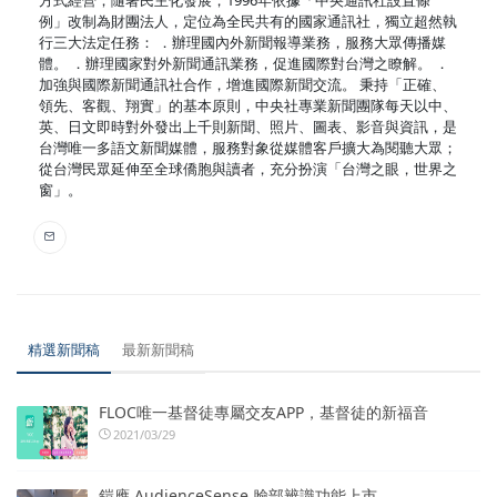
例」改制為財團法人，定位為全民共有的國家通訊社，獨立超然執
行三大法定任務： ．辦理國內外新聞報導業務，服務大眾傳播媒
體。 ．辦理國家對外新聞通訊業務，促進國際對台灣之瞭解。 ．
加強與國際新聞通訊社合作，增進國際新聞交流。 秉持「正確、
領先、客觀、翔實」的基本原則，中央社專業新聞團隊每天以中、
英、日文即時對外發出上千則新聞、照片、圖表、影音與資訊，是
台灣唯一多語文新聞媒體，服務對象從媒體客戶擴大為閱聽大眾；
從台灣民眾延伸至全球僑胞與讀者，充分扮演「台灣之眼，世界之
窗」。
精選新聞稿
最新新聞稿
FLOC唯一基督徒專屬交友APP，基督徒的新福音
2021/03/29
鎧應 AudienceSense 臉部辨識功能上市