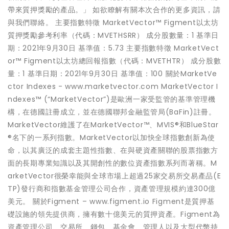
帶來質押獎勵的產品。」 如欲瞭解有關本次合作的更多資訊，請
與我們聯絡。 主要指數特徵 MarketVector™ Figment以太坊
質押獎勵參考利率（代碼：MVETHSRR） 成分股數量：1 基準日
期：2021年9月30日 基準值：5.73 主要指數特徵 MarketVect
or™ Figment以太坊總回報指數（代碼：MVETHTR） 成分股數
量：1 基準日期：2021年9月30日 基準值：100 關於MarketVe
ctor Indexes - www.marketvector.com MarketVector I
ndexes™ (“MarketVector”)是歐洲一家受監管的基準管理機
構，在德國註冊成立，並在德國聯邦金融監管局(BaFin)註冊。
MarketVector維護了在MarketVector™、MVIS®和BlueStar
®名下的一系列指數。MarketVector以加快全球指數創新為使
命，以其廣泛的成套主題性指數、在與硬資產關聯的股票指數方
面的長期專業知識以及其開創性的數位資產指數系列而著稱。M
arketVector很榮幸能與全球市場上超過25家交易所交易產品(E
TP)發行商和指數基金管理公司合作，資產管理規模約達300億
美元。 關於Figment – www.figment.io Figment是質押基
礎設施的領先提供商，擁有數十億美元的質押資產。Figment為
資產管理公司、交易所、錢包、基金會、管理人以及大型代幣持