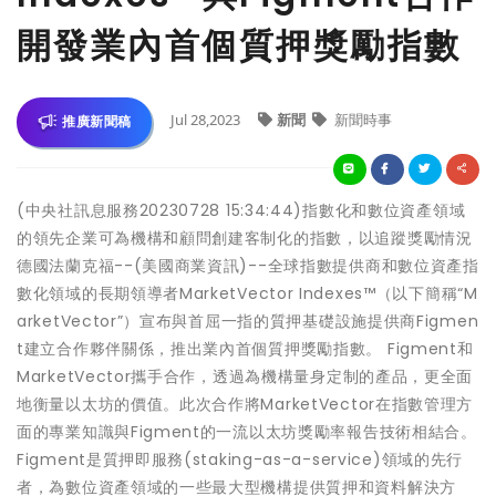
開發業內首個質押獎勵指數
Jul 28,2023
新聞
新聞時事
推廣新聞稿
(中央社訊息服務20230728 15:34:44)指數化和數位資產領域
的領先企業可為機構和顧問創建客制化的指數，以追蹤獎勵情況
德國法蘭克福--(美國商業資訊)--全球指數提供商和數位資產指
數化領域的長期領導者MarketVector Indexes™（以下簡稱“M
arketVector”）宣布與首屈一指的質押基礎設施提供商Figmen
t建立合作夥伴關係，推出業內首個質押獎勵指數。 Figment和
MarketVector攜手合作，透過為機構量身定制的產品，更全面
地衡量以太坊的價值。此次合作將MarketVector在指數管理方
面的專業知識與Figment的一流以太坊獎勵率報告技術相結合。
Figment是質押即服務(staking-as-a-service)領域的先行
者，為數位資產領域的一些最大型機構提供質押和資料解決方