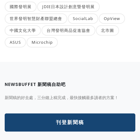
國際發明展
JDIE日本設計創意暨發明展
世界發明智慧財產聯盟總會
SocialLab
OpView
中國文化大學
台灣發明商品促進協會
北市圖
ASUS
Microchip
NEWSBUFFET 新聞稿自助吧
新聞稿的好去處，三分鐘上稿完成，最快接觸最多讀者的方案！
刊登新聞稿