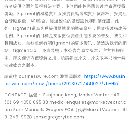
有者提供全面的質押解決方案，使他們能夠憑藉其數位資產獲得
獎勵。Figment的機構質押服務提供點選式質押儀錶板、投資組
合獎勵跟蹤、API整合、經過稽核的基礎設施和削價保護。此
外，Figment還為客戶提供標準化的準確資料，用於指數構建等
用例。Figment的目標是支援數位資產生態系統的普及、成長和
長期成功。如欲瞭解有關Figment的更多資訊，請造訪我們的網
站：figment.io。 免責聲明：本公告之原文版本乃官方授權版
本。譯文僅供方便瞭解之用，煩請參照原文，原文版本乃唯一具
法律效力之版本。
請前往 businesswire.com 瀏覽源版本:
https://www.busin
esswire.com/news/home/20230727441027/zh-HK/
CONTACT: 媒體： Eunjeong Kang, MarketVector +49
(0) 69 4056 695 38 media-enquiries@marketvector.c
om Sam Marinelli, Gregory FCA（代表MarketVector） 61
0-246-9928 sam@gregoryfca.com