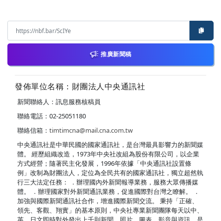
推廣新聞稿
發佈單位名稱：財團法人中央通訊社
新聞聯絡人：訊息服務核稿員
聯絡電話：02-25051180
聯絡信箱：
timtimcna@mail.cna.com.tw
中央通訊社是中華民國的國家通訊社，是台灣最具影響力的新聞媒
體。 經歷組織改造，1973年中央社改組為股份有限公司，以企業
方式經營；隨著民主化發展，1996年依據「中央通訊社設置條
例」改制為財團法人，定位為全民共有的國家通訊社，獨立超然執
行三大法定任務： ．辦理國內外新聞報導業務，服務大眾傳播媒
體。 ．辦理國家對外新聞通訊業務，促進國際對台灣之瞭解。 ．
加強與國際新聞通訊社合作，增進國際新聞交流。 秉持「正確、
領先、客觀、翔實」的基本原則，中央社專業新聞團隊每天以中、
英、日文即時對外發出上千則新聞、照片、圖表、影音與資訊，是