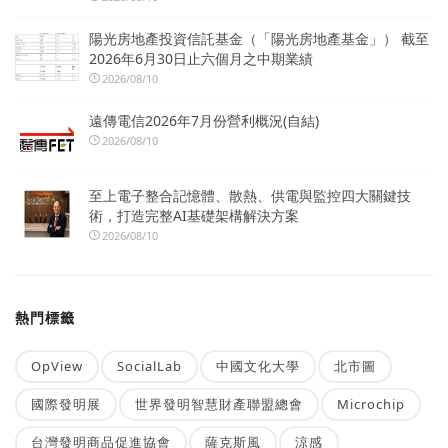
陽光房地產投資信託基金（「陽光房地產基金」） 截至
2026年6月30日止六個月之中期業績
2026/08/10
遠傳電信2026年7月份營利概況(自結)
2026/08/10
至上電子整合記憶體、散熱、供電與監控四大關鍵技
術，打造完整AI基礎架構解決方案
2026/08/10
熱門標籤
OpView
SocialLab
中國文化大學
北市圖
國際發明展
世界發明智慧財產聯盟總會
Microchip
台灣發明商品促進協會
薩克斯風
涼感