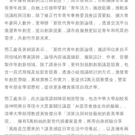
「青年擁有無窮的活力與創意！」高市長表示，市府團隊非常重
視青年政策，自她上任後即擘劃「青年活力」施政藍圖，推動多
項議程與活動，除了修正竹市青年事務委員會設置要點、擴大青
年參與人數外，更舉辦「新世代青年創新論壇」，透過交流平台
激盪青年創意，提出創新提案，讓市政服務更貼近青年和民眾的
需求，共創竹市新未來。
勞工處長黃錦源表示，「新世代青年創新論壇」邀請16位來自不
同領域的專家講師，論壇內容涵蓋攝影、服裝設計、作者、音樂
製作等創新領域。除了講座分享，更特別規劃創新議題競賽，包
含一頁式簡報及短影音競賽，透過小組倡議研討的方式，激發青
年創意潛能，累積實務工作實力，更提供2萬元競賽獎金，豐富
青年朋友學習歷程，提供更多機會展現自我才華。
勞工處表示，此次論壇講師陣容相當堅強，包含中華大學副校長
游坤明將分享現今大眾最關注議題「AI是否會搶走你的飯碗」、
清華大學助理教授黃致傑分享「演算法與科技藝術的新美學展
現」、擁有5萬粉絲的新世代插畫家盈青，將用自身經驗分享
「風格是怎麼來的？讓美感從日常生活中培養起」，以及擁有兩