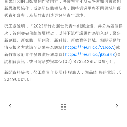
百萬訂閱的自媒體創作者雨群，將帶領青年朋友學習如何透過創
新思維與協作，成為新媒體領航者，期待透過更多不同領域的優
秀青年參與，為新竹市創造更好的青年環境。
勞工處說明，「2023新竹市新世代青年創新論壇」共分為四個梯
次，首創突破傳統論壇框架，以時下流行議題作為切入點，聚焦
新創藝、新媒體、新創業、新科技、新教育等領域。相關活動詳
情及報名方式請至活動報名網站(
https://reurl.cc/VLlKoA
)或
新竹市政府青年發展讚粉絲專頁(
https://reurl.cc/jD284Z
)查
詢相關資訊，或可電洽委辦單位(02) 87324281#10詹小姐。
新聞資料提供：勞工處青年發展科 聯絡人：陶品綺 聯絡電話：5
324900#501