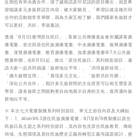
近期也有和央廣合作，借了越南語及印尼語的節目播出，就是希
望能讓多元多族群語言內容，被大家聽見，「希望以後這種共同
合作的活動能常常舉辦，因為大家互相了解，我們國家各族群才
可以更好、共好」李淑蕙說。
透過「8月1日臺灣原住民日」，客家公共傳播基金會所屬講客廣
播電臺，首次與原住民族廣播電臺、中央廣播電臺、復興廣播電
臺、漢聲廣播電臺、教育廣播電臺、漁業廣播電臺等7大公共媒
體廣串聯，在8月1日起，推出「原住民族日」系列精彩節目，邀
請大家一起共同倡議「族群地位平等」、「消弭族群歧視」、
「擴大媒體近用」、「展現多元文化」、「族群共好共榮」、
「深化公共合作」，期許多元族群間的文化背景可以相互豐富及
學習，讓各族群之間能夠更自由地展示自身的文化，進而邁向族
群地位平等。
※ 本次七大電臺製播系列特別節目、單元之節目內容及大綱如
下： 1、Alian96.3原住民族廣播電臺：8/1至8/9將製播以原住
民族日為主題之系列特別節目，其內容包含原住民族教育、傳統
領域、生態環境及原住民族歷史正義與轉型正義等議題探討，使