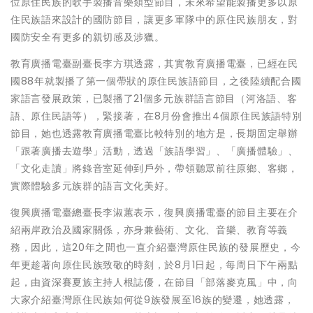
位原住民族的歌手製播音樂類型節目，未來希望能製播更多以原
住民族語來設計的國防節目，讓更多軍隊中的原住民族朋友，對
國防安全有更多的親切感及涉獵。
教育廣播電臺副臺長李方琪透露，其實教育廣播電臺，已經在民
國88年就製播了第一個帶狀的原住民族語節目，之後陸續配合國
家語言發展政策，已製播了21個多元族群語言節目（河洛語、客
語、原住民語等），緊接著，在8月份會推出4個原住民族語特別
節目，她也透露教育廣播電臺比較特別的地方是，長期固定舉辦
「跟著廣播去遊學」活動，透過「族語學習」、「廣播體驗」、
「文化走讀」將錄音室延伸到戶外，帶領聽眾前往原鄉、客鄉，
實際體驗多元族群的語言文化美好。
復興廣播電臺總臺長李淑蕙表示，復興廣播電臺的節目主要在介
紹兩岸政治及國家關係，亦身兼藝術、文化、音樂、教育等義
務，因此，這20年之間也一直介紹臺灣原住民族的發展歷史，今
年更趁著向原住民族致敬的時刻，於8月1日起，每周日下午兩點
起，由資深賽夏族主持人根誌優，在節目「部落麥克風」中，向
大家介紹臺灣原住民族如何從9族發展至16族的變遷，她透露，