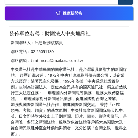
推廣新聞稿
發佈單位名稱：財團法人中央通訊社
新聞聯絡人：訊息服務核稿員
聯絡電話：02-25051180
聯絡信箱：
timtimcna@mail.cna.com.tw
中央通訊社是中華民國的國家通訊社，是台灣最具影響力的新聞媒
體。 經歷組織改造，1973年中央社改組為股份有限公司，以企業
方式經營；隨著民主化發展，1996年依據「中央通訊社設置條
例」改制為財團法人，定位為全民共有的國家通訊社，獨立超然執
行三大法定任務： ．辦理國內外新聞報導業務，服務大眾傳播媒
體。 ．辦理國家對外新聞通訊業務，促進國際對台灣之瞭解。 ．
加強與國際新聞通訊社合作，增進國際新聞交流。 秉持「正確、
領先、客觀、翔實」的基本原則，中央社專業新聞團隊每天以中、
英、日文即時對外發出上千則新聞、照片、圖表、影音與資訊，是
台灣唯一多語文新聞媒體，服務對象從媒體客戶擴大為閱聽大眾；
從台灣民眾延伸至全球僑胞與讀者，充分扮演「台灣之眼，世界之
窗」。