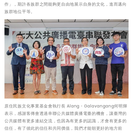
作」，期許各族群之間能夠更自由地展示自身的文化，進而邁向
族群地位平等。
原住民族文化事業基金會執行長 Alang・Galavangang何明輝
表示，感謝客傳會透過串聯公共媒體廣播電臺的機會，讓臺灣的
公共媒體有更多連結交流，也因為有更多的認識，才會有更多的
信任，有了彼此的信任和共同價值，我們才能朝更好的地方前