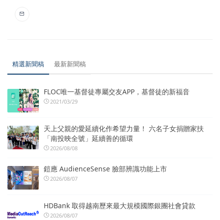
精選新聞稿
最新新聞稿
FLOC唯一基督徒專屬交友APP，基督徒的新福音
2021/03/29
天上父親的愛延續化作希望力量！ 六名子女捐贈家扶
「南投映全號」延續善的循環
2026/08/08
鎧應 AudienceSense 臉部辨識功能上市
2026/08/07
HDBank 取得越南歷來最大規模國際銀團社會貸款
2026/08/07