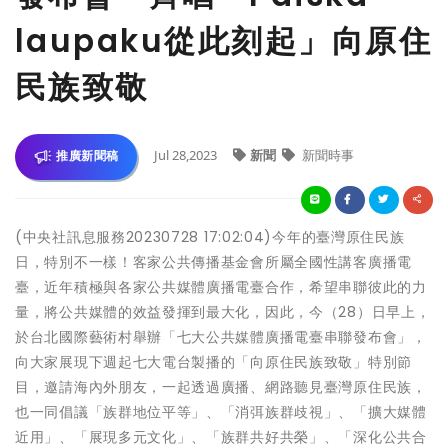
laupaku從此刻起」向原住
民族致敬
Jul 28,2023
新聞
新聞時事
推廣新聞稿
(中央社訊息服務20230728 17:02:04)今年的臺灣原住民族
日，特別不一樣！客家公共傳播基金會所屬全國性講客廣播電
臺，近年積極與各家公共媒體廣播電臺合作，希望串聯彼此的力
量，將公共媒體的效益發揮到最大化，因此，今（28）日早上，
於台北國際藝術村舉辦「七大公共媒體廣播電臺串聯發布會」，
向大家展現下週起七大電台製播的「向原住民族致敬」特別節
目，邀請海內外朋友，一起透過廣播、網路聽見臺灣原住民族，
也一同倡議「族群地位平等」、「消弭族群歧視」、「擴大媒體
近用」、「展現多元文化」、「族群共好共榮」、「深化公共合