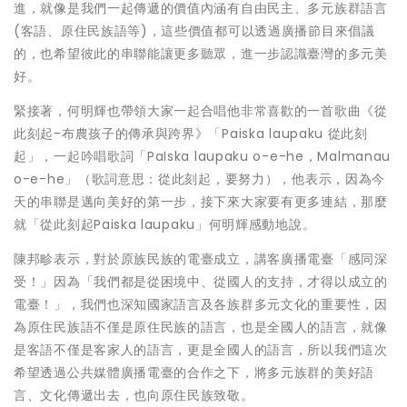
進，就像是我們一起傳遞的價值內涵有自由民主、多元族群語言
(客語、原住民族語等)，這些價值都可以透過廣播節目來倡議
的，也希望彼此的串聯能讓更多聽眾，進一步認識臺灣的多元美
好。
緊接著，何明輝也帶領大家一起合唱他非常喜歡的一首歌曲《從
此刻起-布農孩子的傳承與跨界》「Paiska laupaku 從此刻
起」，一起吟唱歌詞「PaIska laupaku o-e-he，Malmanau
o-e-he」（歌詞意思：從此刻起，要努力），他表示，因為今
天的串聯是邁向美好的第一步，接下來大家要有更多連結，那麼
就「從此刻起Paiska laupaku」何明輝感動地說。
陳邦畛表示，對於原族民族的電臺成立，講客廣播電臺「感同深
受！」因為「我們都是從困境中、從國人的支持，才得以成立的
電臺！」，我們也深知國家語言及各族群多元文化的重要性，因
為原住民族語不僅是原住民族的語言，也是全國人的語言，就像
是客語不僅是客家人的語言，更是全國人的語言，所以我們這次
希望透過公共媒體廣播電臺的合作之下，將多元族群的美好語
言、文化傳遞出去，也向原住民族致敬。