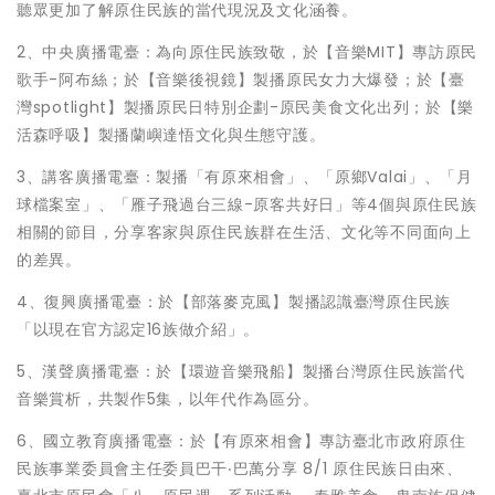
聽眾更加了解原住民族的當代現況及文化涵養。
2、中央廣播電臺：為向原住民族致敬，於【音樂MIT】專訪原民
歌手-阿布絲；於【音樂後視鏡】製播原民女力大爆發；於【臺
灣spotlight】製播原民日特別企劃-原民美食文化出列；於【樂
活森呼吸】製播蘭嶼達悟文化與生態守護。
3、講客廣播電臺：製播「有原來相會」、「原鄉Valai」、「月
球檔案室」、「雁子飛過台三線-原客共好日」等4個與原住民族
相關的節目，分享客家與原住民族群在生活、文化等不同面向上
的差異。
4、復興廣播電臺：於【部落麥克風】製播認識臺灣原住民族
「以現在官方認定16族做介紹」。
5、漢聲廣播電臺：於【環遊音樂飛船】製播台灣原住民族當代
音樂賞析，共製作5集，以年代作為區分。
6、國立教育廣播電臺：於【有原來相會】專訪臺北市政府原住
民族事業委員會主任委員巴干‧巴萬分享 8/1 原住民族日由來、