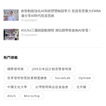
創智動能強化AI與經營雙軸競爭力 投資長受臺大EMBA
邀分享AI時代投資思維
2026/08/07
ASUSx三麗鷗耍酷聯萌 潮玩開學祭搶抱AI筆電！
2026/08/07
熱門標籤
國際發明展
JDIE日本設計創意暨發明展
世界發明智慧財產聯盟總會
SocialLab
OpView
中國文化大學
台灣發明商品促進協會
北市圖
ASUS
Microchip