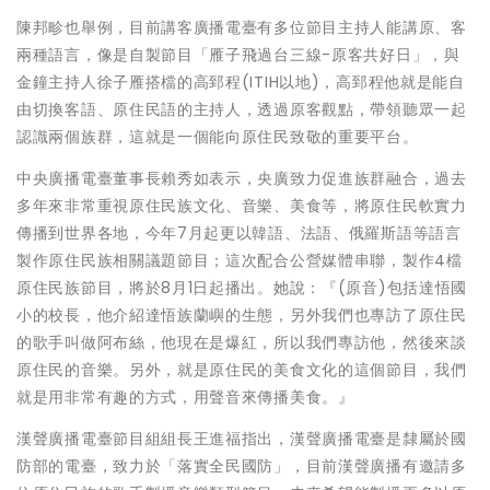
陳邦畛也舉例，目前講客廣播電臺有多位節目主持人能講原、客
兩種語言，像是自製節目「雁子飛過台三線-原客共好日」，與
金鐘主持人徐子雁搭檔的高郅程(ITIH以地)，高郅程他就是能自
由切換客語、原住民語的主持人，透過原客觀點，帶領聽眾一起
認識兩個族群，這就是一個能向原住民致敬的重要平台。
中央廣播電臺董事長賴秀如表示，央廣致力促進族群融合，過去
多年來非常重視原住民族文化、音樂、美食等，將原住民軟實力
傳播到世界各地，今年7月起更以韓語、法語、俄羅斯語等語言
製作原住民族相關議題節目；這次配合公營媒體串聯，製作4檔
原住民族節目，將於8月1日起播出。她說：『(原音)包括達悟國
小的校長，他介紹達悟族蘭嶼的生態，另外我們也專訪了原住民
的歌手叫做阿布絲，他現在是爆紅，所以我們專訪他，然後來談
原住民的音樂。另外，就是原住民的美食文化的這個節目，我們
就是用非常有趣的方式，用聲音來傳播美食。』
漢聲廣播電臺節目組組長王進福指出，漢聲廣播電臺是隸屬於國
防部的電臺，致力於「落實全民國防」，目前漢聲廣播有邀請多