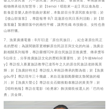
臺北市原民會「八一原民週」系列活動、 泰雅美食、卑南族保健
植物傳承祖先智慧等；於【Senai ! 唱歌來一起】民以食為歌，
飲食是音樂人創作歌曲好素材，本集節目分享原民飲食好歌；於
【後山部落客】，專題報導 8/1 花蓮原住民日系列活動；於【部
落客廳】製播部落中的兩性平權，讓男性織 布技藝佳、女性也善
山林狩獵。
7、漁業廣播電臺：8月1日是「原住民族日」，紀念著原住民正
名的歷程；為讓閱聽眾更瞭解原住民語言與文化的內涵，漁廣企
劃相關系列報導，專訪榮獲112年原住民族語言推廣獎、傳承獎等
5位得主，分享推廣族語文化的歷程與重要性，於【午後Melod
y】專訪投入賽夏族語教學已達15年之久的原住民族語老師風英
輝；於【漁廣好時光】專訪投入卑南語傳承的鄭為嶺；於【漁廣
gâu早】專訪現年三十幾歲，來自花蓮縣萬榮鄉太魯閣族的楊
川；於【漁廣大聲公】專訪在尖石鄉推動泰雅語的黃美萍；於
【暗時抱報】專訪在電影《哈勇家》飾演鄉長候選人的「巴尚哈
勇」洪金輝。