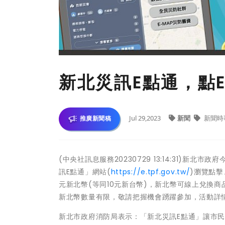
新北災訊E點通，點
Jul 29,2023
新聞
新聞時
推廣新聞稿
(中央社訊息服務20230729 13:14:31)
訊E點通」網站(
https://e.tpf.gov.tw/
)瀏覽點擊
元新北幣(等同10元新台幣)，新北幣可線上兌換商
新北幣數量有限，敬請把握機會踴躍參加，活動詳
新北市政府消防局表示：「新北災訊E點通」讓市