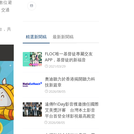
數位避
、交通
台，共
精選新聞稿
最新新聞稿
FLOC唯一基督徒專屬交友
APP，基督徒的新福音
2021/03/29
奧迪聽力於香港揭開聽力科
技新篇章
2026/08/05
遠傳friDay影音獲邀擔任國際
艾美獎評審 台灣本土影音
平台首登全球影視最高殿堂
2026/08/05