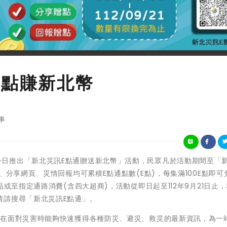
E點賺新北幣
事
新北市政府今日推出「新北災訊E點通贈送新北幣」活動，民眾凡於活動期間至「
、分享網頁、災情回報均可累積E點通點數(E點)，每集滿100E點即可兌
品或至指定通路消費(含四大超商)，活動從即日起至112年9月21日止
情請搜尋「新北災訊E點通」。
民在面對災害時能夠快速獲得各種防災、避災、救災的最新資訊，為一