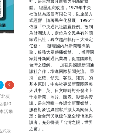
社，是台灣最具影響力的新聞媒
體。 經歷組織改造，1973年中央
社改組為股份有限公司，以企業方
式經營；隨著民主化發展，1996年
依據「中央通訊社設置條例」改制
為財團法人，定位為全民共有的國
家通訊社，獨立超然執行三大法定
任務： ．辦理國內外新聞報導業
務，服務大眾傳播媒體。 ．辦理國
家對外新聞通訊業務，促進國際對
台灣之瞭解。 ．加強與國際新聞通
訊社合作，增進國際新聞交流。 秉
持「正確、領先、客觀、翔實」的
基本原則，中央社專業新聞團隊每
天以中、英、日文即時對外發出上
新北災
千則新聞、照片、圖表、影音與資
訊，是台灣唯一多語文新聞媒體，
換10
服務對象從媒體客戶擴大為閱聽大
，本活動
眾；從台灣民眾延伸至全球僑胞與
讀者，充分扮演「台灣之眼，世界
之窗」。
站式災