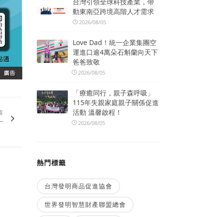
台灣引領全球科技產業，帶
動東南亞跨境高階人才需求
2026/08/05
Love Dad！統一企業集團空
運進口逾4萬朵石斛蘭向天下
爸爸致敬
2026/08/05
「療癒同行，親子森呼吸」
115年失親家庭親子關係促進
活動 溫馨啟程！
篇
.
2026/08/05
熱門標籤
台灣發明商品促進協會
世界發明智慧財產聯盟總會