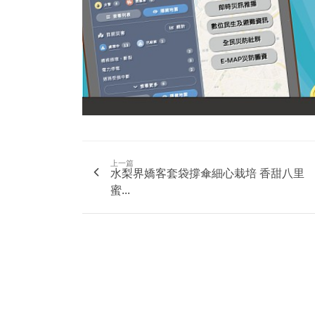
上一篇
水梨界嬌客套袋撐傘細心栽培 香甜八里
蜜...