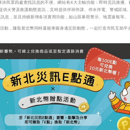
解決民眾四處查找訊息的不便。網站有4大主軸功能：即時災訊推播、
亦提供火警及救護動態資訊，災時提供停班停課、停水停電、警戒區域
災訊息，並且持續新增各項實用功能，如山區暴雨警示、地震速報等。
通活動，賺取新北幣同時還能掌握身邊災防動態，一起打造市民互助平