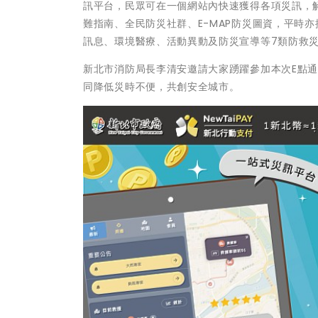
訊平台，民眾可在一個網站內快速獲得各項災訊，
難指南、全民防災社群、E-MAP防災圖資，平時
訊息、環境醫療、活動異動及防災宣導等7類防救
新北市消防局長李清安邀請大家踴躍參加本次E點
同降低災時不便，共創安全城市。