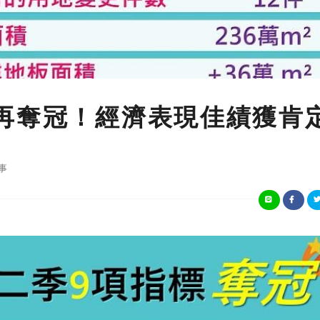
再奪冠！經濟表現佳績獲肯
事