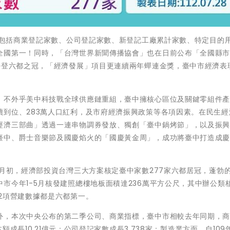
二季包括商業登記家數、公司登記家數、新登記工廠累計家數、特定目的
全國第一！同時，「台灣世界新聞傳播協會」也在日前公布「全國縣
榮登六都之冠，「經濟發展」項目更連續兩年蟬連金獎，臺中市經濟表
，不外乎美中科技戰全球供應鏈重組，臺中擁核心區位及關鍵零組件
續到位、283萬人口紅利，及市府經濟振興政策等各項因素。在民生經
經濟三部曲」透過一連串物調券發放、獨創「臺中鍋烤節」，以及振
臺中、爵士音樂節及國慶焰火的「國慶黃金周」，成功將臺中打造成
7月初，經濟部投資台灣三大方案核定臺中家數277家六都居冠，蓬勃
市今年1-5月核發建照總樓地板面積達236萬平方公尺，其中辦公類
2項營建數據都是六都第一。
外，本次中央公布的第二季公司、商業指標，臺中市相較去年同期，
本額成長10.21億元；公司登記家數成長3,738家；製造業方面，自109