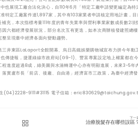
臺中也展現工廠合法化決心，自110年6月「特定工廠申請變更編定為特
准特定工廠案件達1,897家，其中有103家業者申請核定用地計畫，
長補充，本次指標考量111年度的青年失業率與營利事業家數成長數2項
另因六都經濟發展狀況，部分名次互有更迭，如本次商辦核發建照總
完整呈現臺中經濟各面向變動趨勢。
三井東區LaLaport全館開幕、烏日高鐵娛樂購物城宣布力拼今年動
也傳捷報，捷運綠線市政府站(G9-1)、豐富專案設定地上權案都在
程進度超過8成，綠美圖與水湳轉運中心亦有明顯進展，未來3-5年
，落實盧市長「前店、後廠、自由港」經濟富市三政策，為臺中經濟
8-9111#31115 電子信箱：eric830629@taichung.gov.
下一
治療脫髮存在哪些誤區