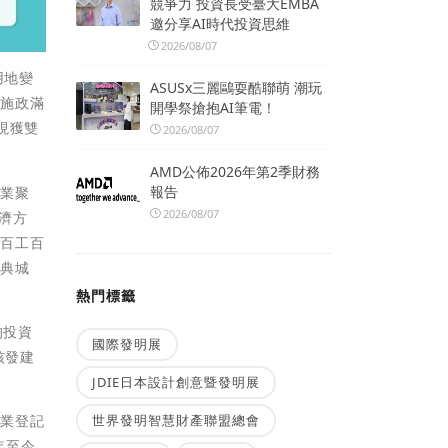
競爭力 投資長受臺大EMBA
邀分享AI時代投資思維
2026/08/07
用地變
ASUSx三麗鷗耍酷聯萌 潮玩
市施政滿
開學祭搶抱AI筆電！
現獲雙
2026/08/07
AMD公佈2026年第2季財務
報告
產業聚
2026/08/07
濟方
興百工百
慶典城
熱門標籤
的投資
國際發明展
核發建
JDIE日本設計創意暨發明展
商業登記
世界發明智慧財產聯盟總會
年至今