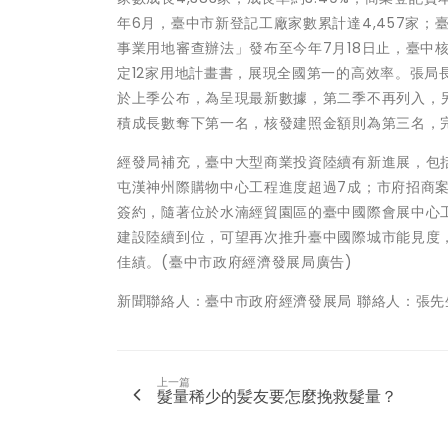
年6月，臺中市新登記工廠家數累計達4,457家；
事業用地審查辦法」發布至今年7月18日止，臺中核
定12家用地計畫書，展現全國第一的高效率。張局
於上季公布，為呈現最新數據，第二季不再列入，
積成長數奪下第一名，核發建照金額則為第三名，
經發局補充，臺中大型商業投資陸續有新進展，包括
屯漢神州際購物中心工程進度超過7成；市府招商案
簽約，隨著位於水湳經貿園區的臺中國際會展中心工
建設陸續到位，可望再次推升臺中國際城市能見度
佳績。(臺中市政府經濟發展局廣告)
新聞聯絡人：臺中市政府經濟發展局 聯絡人：張先生(04)222
上一篇
髮量稀少的髪友要怎麼挽救髮量？