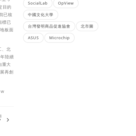
SocialLab
OpView
定目的
目前已核
中國文化大學
指標已
台灣發明商品促進協會
北市圖
樓地板面
ASUS
Microchip
工、北
今年陸續
內重大
發展再創
tw
篇
？