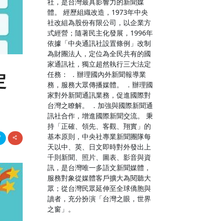
社，是台灣最具影響力的新聞媒
體。 經歷組織改造，1973年中央
社改組為股份有限公司，以企業方
式經營；隨著民主化發展，1996年
依據「中央通訊社設置條例」改制
為財團法人，定位為全民共有的國
家通訊社，獨立超然執行三大法定
任務： ．辦理國內外新聞報導業
定
務，服務大眾傳播媒體。 ．辦理國
家對外新聞通訊業務，促進國際對
台灣之瞭解。 ．加強與國際新聞通
訊社合作，增進國際新聞交流。 秉
持「正確、領先、客觀、翔實」的
基本原則，中央社專業新聞團隊每
天以中、英、日文即時對外發出上
千則新聞、照片、圖表、影音與資
訊，是台灣唯一多語文新聞媒體，
服務對象從媒體客戶擴大為閱聽大
眾；從台灣民眾延伸至全球僑胞與
讀者，充分扮演「台灣之眼，世界
之窗」。