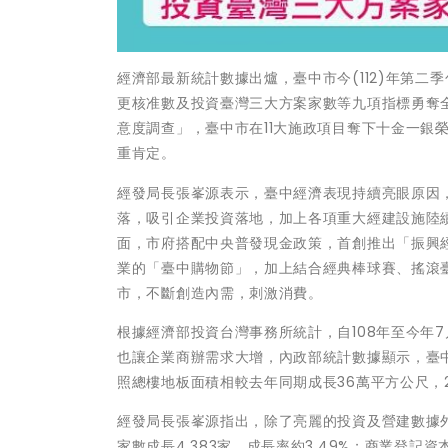
經濟部最新統計數據出爐，臺中市今(112)年第
更核准數及投資臺灣三大方案家數等九項指標勇奪
意度調查」，臺中市在11大施政項目奪下十金一銀
重肯定。
經發局長張峯源表示，臺中經濟表現持續亮眼原因
落，吸引企業投資落地，加上各項重大經建設施陸
面，市府搭配中央普發現金政策，首創推出「振興
業的「臺中購物節」，加上結合經典棒球賽、搖滾
市，不斷創造內需，刺激消費。
根據經濟部投資台灣事務所統計，自108年至今年
也讓企業商辦需求大增，內政部統計數據顯示，臺中
照總樓地板面積相較去年同期成長36萬平方公尺，
經發局長張峯源指出，除了亮麗的投資及營建數據
家數成長4,383家，成長率約3.49%；商業登記資