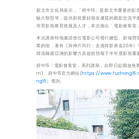
新北市文化局表示，「府中15」是新北市重要的
驗片類型等，提供影視愛好朋友優質的觀影交流平
培育影視教育推廣及人才，本次推出「電影會客室
本次講座特地邀請曾任電影公司發行總監、影城營
業的他，著有《與神片同行：走過韓影黃金20年
韓流稱霸亞洲的影響力及超前預報下半年度影視重
府中15「電影會客室」系列講座，自即日起開放免費報名，活動
m)、府中15官方網站(
https://www.fuzhong15.
ng15
）查詢。