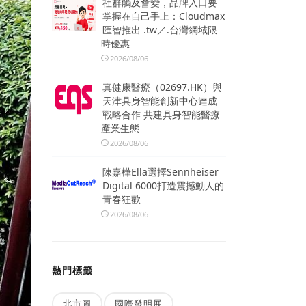
社群觸及會變，品牌入口要
掌握在自己手上：Cloudmax
匯智推出 .tw／.台灣網域限
時優惠
2026/08/06
真健康醫療（02697.HK）與
天津具身智能創新中心達成
戰略合作 共建具身智能醫療
產業生態
2026/08/06
陳嘉樺Ella選擇Sennheiser
Digital 6000打造震撼動人的
青春狂歡
2026/08/06
熱門標籤
北市圖
國際發明展