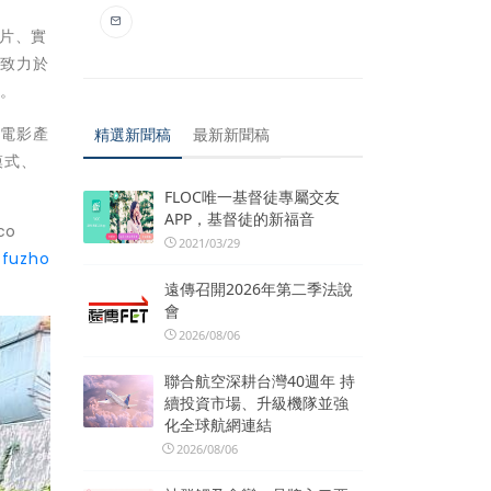
片、實
，致力於
解。
國電影產
精選新聞稿
最新新聞稿
模式、
FLOC唯一基督徒專屬交友
APP，基督徒的新福音
co
2021/03/29
/fuzho
遠傳召開2026年第二季法說
會
2026/08/06
聯合航空深耕台灣40週年 持
續投資市場、升級機隊並強
化全球航網連結
2026/08/06