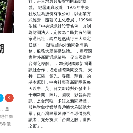
社，是台灣最具影響力的新聞媒
體。 經歷組織改造，1973年中央
社改組為股份有限公司，以企業方
式經營；隨著民主化發展，1996年
依據「中央通訊社設置條例」改制
為財團法人，定位為全民共有的國
家通訊社，獨立超然執行三大法定
任務： ．辦理國內外新聞報導業
潮
務，服務大眾傳播媒體。 ．辦理國
家對外新聞通訊業務，促進國際對
台灣之瞭解。 ．加強與國際新聞通
訊社合作，增進國際新聞交流。 秉
持「正確、領先、客觀、翔實」的
基本原則，中央社專業新聞團隊每
天以中、英、日文即時對外發出上
千則新聞、照片、圖表、影音與資
訊，是台灣唯一多語文新聞媒體，
服務對象從媒體客戶擴大為閱聽大
植，釜
眾；從台灣民眾延伸至全球僑胞與
的絕佳舞
讀者，充分扮演「台灣之眼，世界
黃孝儀
之窗」。