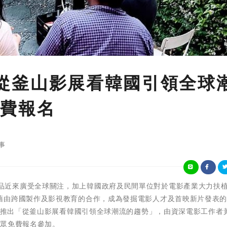
講「從釜山影展看韓國引領全球
費報名
事
韓國影視作品近來廣受全球關注，加上韓國政府及民間單位對於電影產業大力扶
藉由跨國製作及影視教育的合作，成為發掘電影人才及首映新片發表
3日推出「從釜山影展看韓國引領全球潮流的趨勢」，由資深電影工作者
民眾免費報名參加。