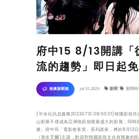
府中15 8/13開
流的趨勢」即日起免
Jul 31,2023
新聞
新聞時
推廣新聞稿
(中央社訊息服務20230731 08:00:01)
山影展不僅成為亞洲地區規模最盛大的影展，同時
臺。府中15「電影會客室」系列講座，將於8月1
（筆名艾爾)主講，歡迎對韓國影視文化有興趣的