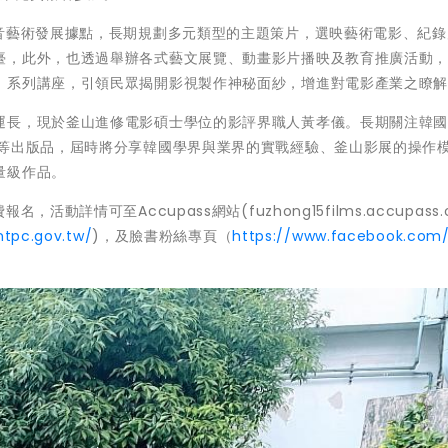
影音藝術發展據點，長期規劃多元類型的主題策片，選映藝術電影、紀錄
臺，此外，也透過舉辦各式藝文展覽、動畫影片播映及教育推廣活動
」系列講座，引領民眾揭開影視製作神秘面紗，增進對電影產業之瞭
運長，現於釜山進修電影碩士學位的影評界職人黃孝儀。長期關注韓
》等出版品，屆時將分享韓國學界與業界的實戰經驗、釜山影展的操作
量級作品。
詳情可至Accupass網站(fuzhong15films.accupass.
ntpc.gov.tw/
)，及臉書粉絲專頁（
https://www.facebook.com