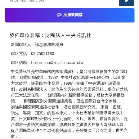
推廣新聞稿
發佈單位名稱：財團法人中央通訊社
新聞聯絡人：訊息服務核稿員
聯絡電話：02-25051180
聯絡信箱：
timtimcna@mail.cna.com.tw
中央通訊社是中華民國的國家通訊社，是台灣最具影響力的新聞媒
體。 經歷組織改造，1973年中央社改組為股份有限公司，以企業
方式經營；隨著民主化發展，1996年依據「中央通訊社設置條
例」改制為財團法人，定位為全民共有的國家通訊社，獨立超然執
行三大法定任務： ．辦理國內外新聞報導業務，服務大眾傳播媒
體。 ．辦理國家對外新聞通訊業務，促進國際對台灣之瞭解。 ．
加強與國際新聞通訊社合作，增進國際新聞交流。 秉持「正確、
領先、客觀、翔實」的基本原則，中央社專業新聞團隊每天以中、
英、日文即時對外發出上千則新聞、照片、圖表、影音與資訊，是
台灣唯一多語文新聞媒體，服務對象從媒體客戶擴大為閱聽大眾；
從台灣民眾延伸至全球僑胞與讀者，充分扮演「台灣之眼，世界之
窗」。