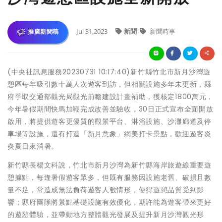
Jul 31,2023
新聞
新聞時事
推廣新聞稿
(中央社訊息服務20230731 10:17:40)新竹縣竹北市新月沙灣遊
憩區每年吸引數十萬人次遊客到訪，但相關設施多年未更新，縣
府爭取交通部觀光局觀光前瞻建設計畫補助，獲核定1800萬元，
今年暑假期間快馬加鞭完成改善並驗收，30日正式宣布全面開放
啟用，將提供遊客更優質的觀景平台、淋浴設施、沙灘廊道及停
車場等設施，還有打造「新月意象」網美打卡景點，歡迎遊客炎
炎夏日來消暑。
新竹縣長楊文科說，竹北市新月沙灣為新竹縣海岸旅遊線重要遊
憩據點，每逢暑假遊客眾多，但既有服務因設施老舊、破損且數
量不足，常造成無法負荷遊客人數情形，使得遊憩品質受到影
響；縣府團隊將景點基礎設施有效優化，期許能為遊客帶來更好
的遊憩體驗，並帶動地方整體觀光發展及提升新月沙灣觀光形