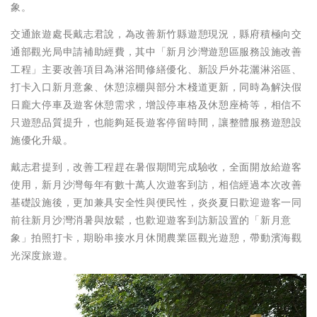
象。
交通旅遊處長戴志君說，為改善新竹縣遊憩現況，縣府積極向交
通部觀光局申請補助經費，其中「新月沙灣遊憩區服務設施改善
工程」主要改善項目為淋浴間修繕優化、新設戶外花灑淋浴區、
打卡入口新月意象、休憩涼棚與部分木棧道更新，同時為解決假
日龐大停車及遊客休憩需求，增設停車格及休憩座椅等，相信不
只遊憩品質提升，也能夠延長遊客停留時間，讓整體服務遊憩設
施優化升級。
戴志君提到，改善工程趕在暑假期間完成驗收，全面開放給遊客
使用，新月沙灣每年有數十萬人次遊客到訪，相信經過本次改善
基礎設施後，更加兼具安全性與便民性，炎炎夏日歡迎遊客一同
前往新月沙灣消暑與放鬆，也歡迎遊客到訪新設置的「新月意
象」拍照打卡，期盼串接水月休閒農業區觀光遊憩，帶動濱海觀
光深度旅遊。