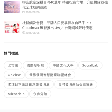
聯合航空深耕台灣40週年 持續投資市場、升級機隊並強
化全球航網連結
2026/08/06
社群觸及會變，品牌入口要掌握在自己手上：
Cloudmax 匯智推出 .tw／.台灣網域限時優惠
2026/08/06
熱門標籤
北市圖
國際發明展
中國文化大學
SocialLab
OpView
世界發明智慧財產聯盟總會
JDIE日本設計創意暨發明展
台灣發明商品促進協會
Microchip
永春分館