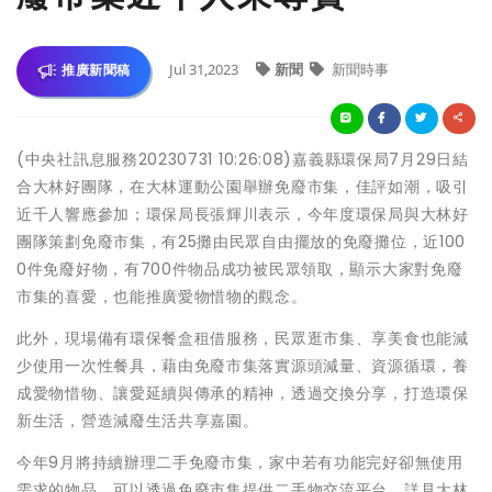
Jul 31,2023
新聞
新聞時事
推廣新聞稿
(中央社訊息服務20230731 10:26:08)嘉義縣環保局7月29日結
合大林好團隊，在大林運動公園舉辦免廢市集，佳評如潮，吸引
近千人響應參加；環保局長張輝川表示，今年度環保局與大林好
團隊策劃免廢市集，有25攤由民眾自由擺放的免廢攤位，近100
0件免廢好物，有700件物品成功被民眾領取，顯示大家對免廢
市集的喜愛，也能推廣愛物惜物的觀念。
此外，現場備有環保餐盒租借服務，民眾逛市集、享美食也能減
少使用一次性餐具，藉由免廢市集落實源頭減量、資源循環，養
成愛物惜物、讓愛延續與傳承的精神，透過交換分享，打造環保
新生活，營造減廢生活共享嘉園。
今年9月將持續辦理二手免廢市集，家中若有功能完好卻無使用
需求的物品，可以透過免廢市集提供二手物交流平台，詳見大林