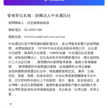
發佈單位名稱：財團法人中央通訊社
新聞聯絡人：訊息服務核稿員
聯絡電話：02-25051180
聯絡信箱：
timtimcna@mail.cna.com.tw
中央通訊社是中華民國的國家通訊社，是台灣最具影響力的新聞媒
體。 經歷組織改造，1973年中央社改組為股份有限公司，以企業
方式經營；隨著民主化發展，1996年依據「中央通訊社設置條
例」改制為財團法人，定位為全民共有的國家通訊社，獨立超然執
行三大法定任務： ．辦理國內外新聞報導業務，服務大眾傳播媒
體。 ．辦理國家對外新聞通訊業務，促進國際對台灣之瞭解。 ．
加強與國際新聞通訊社合作，增進國際新聞交流。 秉持「正確、
領先、客觀、翔實」的基本原則，中央社專業新聞團隊每天以中、
英、日文即時對外發出上千則新聞、照片、圖表、影音與資訊，是
台灣唯一多語文新聞媒體，服務對象從媒體客戶擴大為閱聽大眾；
從台灣民眾延伸至全球僑胞與讀者，充分扮演「台灣之眼，世界之
窗」。