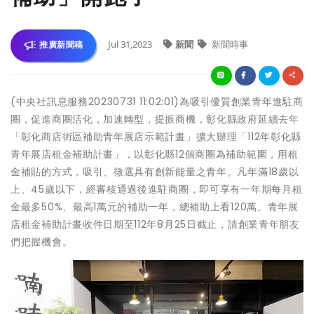
Jul 31,2023
新聞
新聞時事
推廣新聞稿
(中央社訊息服務20230731 11:02:01)為吸引優質創業青年進駐商
圈，促進商圈活化，加速轉型，提振商機，彰化縣政府延續去年
「彰化商店街區補助青年展店示範計畫」擴大辦理「112年彰化縣
青年展店租金補助計畫」，以彰化縣12個商圈為補助範圍，用租
金補貼的方式，吸引、徵選具有創新能量之青年。凡年滿18歲以
上、45歲以下，經審核通過後進駐商圈，即可享有一年期每月租
金最多50%、最高1萬元的補助一年，總補助上看120萬。青年展
店租金補助計畫收件日期至112年8月25日截止，請創業青年朋友
們把握機會。