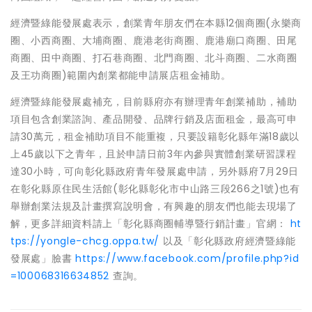
經濟暨綠能發展處表示，創業青年朋友們在本縣12個商圈(永樂商
圈、小西商圈、大埔商圈、鹿港老街商圈、鹿港廟口商圈、田尾
商圈、田中商圈、打石巷商圈、北門商圈、北斗商圈、二水商圈
及王功商圈)範圍內創業都能申請展店租金補助。
經濟暨綠能發展處補充，目前縣府亦有辦理青年創業補助，補助
項目包含創業諮詢、產品開發、品牌行銷及店面租金，最高可申
請30萬元，租金補助項目不能重複，只要設籍彰化縣年滿18歲以
上45歲以下之青年，且於申請日前3年內參與實體創業研習課程
達30小時，可向彰化縣政府青年發展處申請，另外縣府7月29日
在彰化縣原住民生活館(彰化縣彰化市中山路三段266之1號)也有
舉辦創業法規及計畫撰寫說明會，有興趣的朋友們也能去現場了
解，更多詳細資料請上「彰化縣商圈輔導暨行銷計畫」官網：
ht
tps://yongle-chcg.oppa.tw/
以及「彰化縣政府經濟暨綠能
發展處」臉書
https://www.facebook.com/profile.php?id
=100068316634852
查詢。