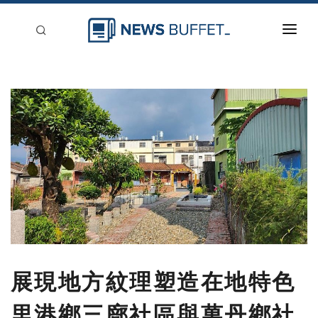
回到首頁
新聞稿分類
登入
刊登
展現地方紋理塑造在地特色
里港鄉三廍社區與萬丹鄉社