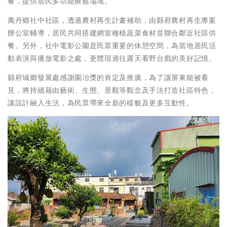
餐，提供居民多功能療癒場域。
萬丹鄉社中社區，透過農村再生計畫補助，由縣府農村再生專案
辦公室輔導，居民共同搭建網室種植蔬菜食材並聯合鄰近社區供
餐。另外，社中電影公園是民眾重要的休憩空間，為當地居民活
動表演與播放電影之處，更體現過往露天看野台戲的美好記憶。
縣府城鄉發展處感謝園冶獎的肯定及推廣，為了讓屏東能被看
見，將持續藉由藝術、生態、景觀等觀念及手法打造社區特色，
讓設計融入生活，為民眾帶來全新的樣貌及更多互動性。