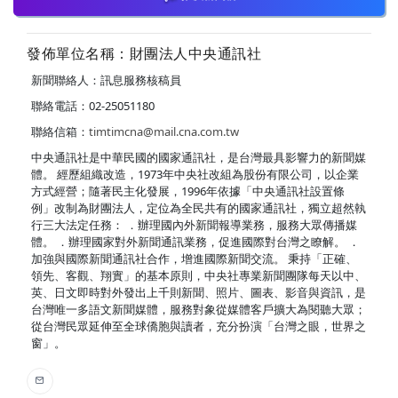
發佈單位名稱：財團法人中央通訊社
新聞聯絡人：訊息服務核稿員
聯絡電話：02-25051180
聯絡信箱：
timtimcna@mail.cna.com.tw
中央通訊社是中華民國的國家通訊社，是台灣最具影響力的新聞媒
體。 經歷組織改造，1973年中央社改組為股份有限公司，以企業
方式經營；隨著民主化發展，1996年依據「中央通訊社設置條
例」改制為財團法人，定位為全民共有的國家通訊社，獨立超然執
行三大法定任務： ．辦理國內外新聞報導業務，服務大眾傳播媒
體。 ．辦理國家對外新聞通訊業務，促進國際對台灣之瞭解。 ．
加強與國際新聞通訊社合作，增進國際新聞交流。 秉持「正確、
領先、客觀、翔實」的基本原則，中央社專業新聞團隊每天以中、
英、日文即時對外發出上千則新聞、照片、圖表、影音與資訊，是
台灣唯一多語文新聞媒體，服務對象從媒體客戶擴大為閱聽大眾；
從台灣民眾延伸至全球僑胞與讀者，充分扮演「台灣之眼，世界之
窗」。