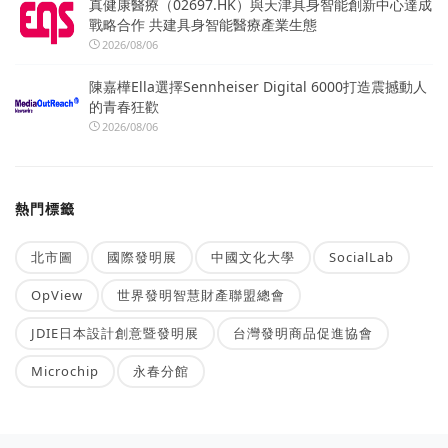
真健康醫療（02697.HK）與天津具身智能創新中心達成
戰略合作 共建具身智能醫療產業生態
2026/08/06
陳嘉樺Ella選擇Sennheiser Digital 6000打造震撼動人
的青春狂歡
2026/08/06
熱門標籤
北市圖
國際發明展
中國文化大學
SocialLab
OpView
世界發明智慧財產聯盟總會
JDIE日本設計創意暨發明展
台灣發明商品促進協會
Microchip
永春分館