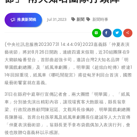
Jul 31,2023
新聞
新聞時事
推廣新聞稿
(中央社訊息服務20230731 14:44:09)2023嘉義縣「仲夏表演
藝術節」將於8月26日開跑，連續四週末假期，近30組團隊在9
大鄉鎮輪番登台，首部曲超強卡司，邀請台灣2大知名品牌「明
華園戲劇總團」及「紙風車劇團」，明華園《超炫白蛇傳》睽違1
1年回歸重現，紙風車《哪吒鬧龍宮》甫從匈牙利回台首演，國際
級藝術饗宴就在嘉義。
31日在縣府中庭舉行宣傳記者會，兩大團體「明華園」、「紙風
車」分別搶先演出精彩內容，讓現場賓客大飽眼福，縣長翁章
梁、行政院政務顧問陳冠廷、文觀局長徐佩鈴、明華園戲劇總團
長陳勝福、首席台柱孫翠鳳及紙風車劇團長任建誠等人大力宣傳
「仲夏表演藝術節」，翁縣長更手拿布袋戲偶加入表演行列，會
後也致贈Q嘉義杯以示感謝。