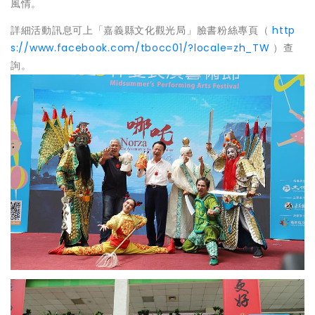
風情。
詳細活動訊息可上「嘉義縣文化觀光局」臉書粉絲專頁（
http
s://www.facebook.com/tbocc01/?locale=zh_TW
）查
詢。