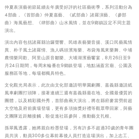
仲夏表演藝術節延續去年廣受好評的社區藝術季，系列活動分為
4部曲，《首部曲》仲夏嘉藝、《貳部曲》諸羅演藝、《參部
曲》海風藝想、《肆部曲》山水風情，並在9鄉鎮設定不同主題
演出。
演出內容包括諸羅縣治鑼聲響、民雄表藝樂音揚、溪口民藝風情
異、朴子風土諸羅情、漁人碼頭濱海樂、布袋海風來樂舞、中埔
農情樂同歡、阿里山原音鄒樂、大埔湖濱藝饗宴，8月26日至9
月24日期間，每周末輪番在9鄉鎮登場，地點涵蓋宮廟、公園及
服務區等地，每場都獨具特色。
文化觀光局表示，此次由文化部邀請明華園劇團、嘉義縣邀請紙
風車劇團打頭陣，接著連續三週有嘉義縣最在地、全國最優質的
團體，以及精彩國外秀，首部曲兩大演出，將在縣府麥當勞前超
大空地及府前廣場登場，更有多項抽獎好禮等觀眾帶回家，與藝
文團隊近距離接觸，盼促進社區參與，推動藝文扎根。
孫翠鳳透露，她將親自粉墨登場，另有許多不超過30歲的青年團
員共演，動員300多位幕前幕後人員打造這場演出，加上志工、