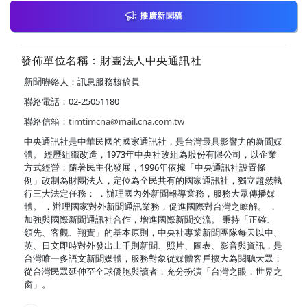
推廣新聞稿
發佈單位名稱：財團法人中央通訊社
新聞聯絡人：訊息服務核稿員
聯絡電話：02-25051180
聯絡信箱：
timtimcna@mail.cna.com.tw
中央通訊社是中華民國的國家通訊社，是台灣最具影響力的新聞媒
體。 經歷組織改造，1973年中央社改組為股份有限公司，以企業
方式經營；隨著民主化發展，1996年依據「中央通訊社設置條
例」改制為財團法人，定位為全民共有的國家通訊社，獨立超然執
行三大法定任務： ．辦理國內外新聞報導業務，服務大眾傳播媒
體。 ．辦理國家對外新聞通訊業務，促進國際對台灣之瞭解。 ．
加強與國際新聞通訊社合作，增進國際新聞交流。 秉持「正確、
領先、客觀、翔實」的基本原則，中央社專業新聞團隊每天以中、
英、日文即時對外發出上千則新聞、照片、圖表、影音與資訊，是
台灣唯一多語文新聞媒體，服務對象從媒體客戶擴大為閱聽大眾；
從台灣民眾延伸至全球僑胞與讀者，充分扮演「台灣之眼，世界之
窗」。