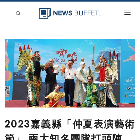
回到首頁
新聞稿分類
登入
刊登
2023嘉義縣「仲夏表演藝術
節」 兩大知名團隊打頭陣