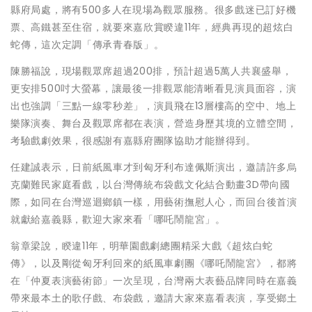
縣府局處，將有500多人在現場為觀眾服務。很多戲迷已訂好機
票、高鐵甚至住宿，就要來嘉欣賞睽違11年，經典再現的超炫白
蛇傳，這次定調「傳承青春版」。
陳勝福說，現場觀眾席超過200排，預計超過5萬人共襄盛舉，
更安排500吋大螢幕，讓最後一排觀眾能清晰看見演員面容，演
出也強調「三點一線零秒差」，演員飛在13層樓高的空中、地上
樂隊演奏、舞台及觀眾席都在表演，營造身歷其境的立體空間，
考驗戲劇效果，很感謝有嘉縣府團隊協助才能辦得到。
任建誠表示，日前紙風車才到匈牙利布達佩斯演出，邀請許多烏
克蘭難民家庭看戲，以台灣傳統布袋戲文化結合動畫3D帶向國
際，如同在台灣巡迴鄉鎮一樣，用藝術撫慰人心，而回台後首演
就獻給嘉義縣，歡迎大家來看「哪吒鬧龍宮」。
翁章梁說，睽違11年，明華園戲劇總團精采大戲《超炫白蛇
傳》，以及剛從匈牙利回來的紙風車劇團《哪吒鬧龍宮》，都將
在「仲夏表演藝術節」一次呈現，台灣兩大表藝品牌同時在嘉義
帶來最本土的歌仔戲、布袋戲，邀請大家來嘉看表演，享受鄉土