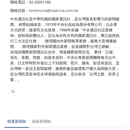
聯絡電話：02-25051180
聯絡信箱：
timtimcna@mail.cna.com.tw
中央通訊社是中華民國的國家通訊社，是台灣最具影響力的新聞媒
體。 經歷組織改造，1973年中央社改組為股份有限公司，以企業
方式經營；隨著民主化發展，1996年依據「中央通訊社設置條
例」改制為財團法人，定位為全民共有的國家通訊社，獨立超然執
行三大法定任務： ．辦理國內外新聞報導業務，服務大眾傳播媒
體。 ．辦理國家對外新聞通訊業務，促進國際對台灣之瞭解。 ．
加強與國際新聞通訊社合作，增進國際新聞交流。 秉持「正確、
領先、客觀、翔實」的基本原則，中央社專業新聞團隊每天以中、
英、日文即時對外發出上千則新聞、照片、圖表、影音與資訊，是
台灣唯一多語文新聞媒體，服務對象從媒體客戶擴大為閱聽大眾；
從台灣民眾延伸至全球僑胞與讀者，充分扮演「台灣之眼，世界之
窗」。
精選新聞稿
最新新聞稿