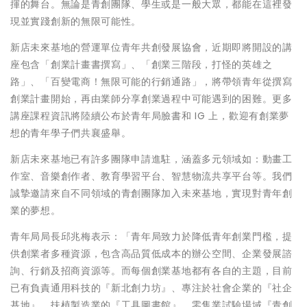
揮的舞台。無論是青創團隊、學生或是一般大眾，都能在這裡發
現並實踐創新的無限可能性。
新店未來基地的營運單位青年共創發展協會，近期即將開設的講
座包含「創業計畫書撰寫」、「創業三階段，打怪的英雄之
路」、「百變電商！無限可能的行銷通路」，將帶領青年從撰寫
創業計畫開始，再由業師分享創業過程中可能遇到的困難。更多
講座課程資訊將陸續公布於青年局臉書和 IG 上，歡迎有創業夢
想的青年學子們共襄盛舉。
新店未來基地已有許多團隊申請進駐，涵蓋多元領域如：動畫工
作室、音樂創作者、教育學習平台、智慧物流共享平台等。我們
誠摯邀請來自不同領域的青創團隊加入未來基地，實現對青年創
業的夢想。
青年局局長邱兆梅表示：「青年局致力於降低青年創業門檻，提
供創業者多種資源，包含高品質低成本的辦公空間、企業發展諮
詢、行銷及招商資源等。而每個創業基地都有各自的主題，目前
已有負責通用科技的『新北創力坊』、專注於社會企業的『社企
基地』、扶植製造業的『工具圖書館』、零售業試驗場域『青創