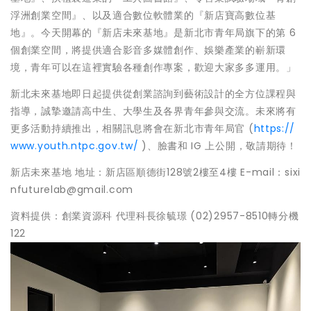
浮洲創業空間』、以及適合數位軟體業的『新店寶高數位基
地』。今天開幕的『新店未來基地』是新北市青年局旗下的第 6
個創業空間，將提供適合影音多媒體創作、娛樂產業的嶄新環
境，青年可以在這裡實驗各種創作專案，歡迎大家多多運用。」
新北未來基地即日起提供從創業諮詢到藝術設計的全方位課程與
指導，誠摯邀請高中生、大學生及各界青年參與交流。未來將有
更多活動持續推出，相關訊息將會在新北市青年局官 (
https://
www.youth.ntpc.gov.tw/
)、臉書和 IG 上公開，敬請期待！
新店未來基地 地址：新店區順德街128號2樓至4樓 E-mail：sixi
nfuturelab@gmail.com
資料提供：創業資源科 代理科長徐毓璟 (02)2957-8510轉分機
122