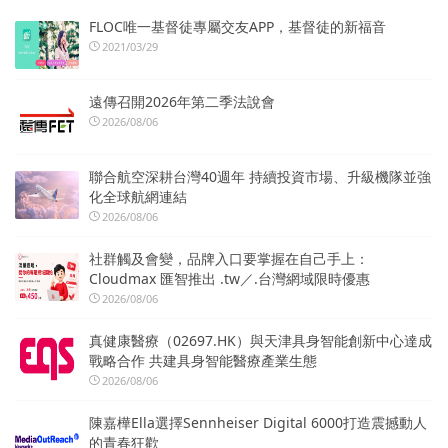
FLOC唯一基督徒專屬交友APP，基督徒的新福音
2021/03/29
遠傳召開2026年第二季法說會
2026/08/06
聯合航空深耕台灣40週年 持續投資市場、升級機隊並強
化全球航網連結
2026/08/06
社群觸及會變，品牌入口要掌握在自己手上：
Cloudmax 匯智推出 .tw／.台灣網域限時優惠
2026/08/06
真健康醫療（02697.HK）與天津具身智能創新中心達成
戰略合作 共建具身智能醫療產業生態
2026/08/06
陳嘉樺Ella選擇Sennheiser Digital 6000打造震撼動人
的青春狂歡