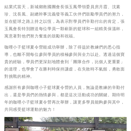
結業式當天，新城鄉救國團會長張玉鳳帶領委員房月霞、沈素
珍、沈長風、副總幹事沈義發等義工伙伴們鼓勵學員們的努力，
並在籃球之路上持之以恆，為表示對學員們辛勤付出的肯定，張
玉鳳會長特別贈送每位學員一顆嶄新的籃球和一組精美保溫杯，
寓意著對他們努力奮進的鼓勵和祝福。
咖哩小子籃球夏令營能成功舉辦，除了得益於教練們的悉心指
導，也離不開每位參與學員的積極參與與全力以赴。透過這個寶
貴的經驗，學員們更深刻地體會到「團隊合作，比個人更重要」
的道理，也學會了在勝利時保持謙虛，在失敗時不氣餒，勇敢面
對挑戰的精神。
感謝所有參與咖哩小子籃球夏令營的人員，無論是教練的辛勤付
出，還是學員們的熱情參與，都是這次活動成功的關鍵。期待明
年的咖哩小子籃球夏令營再次舉辦，讓更多學員能夠參與其中，
共同感受籃球運動的魅力！