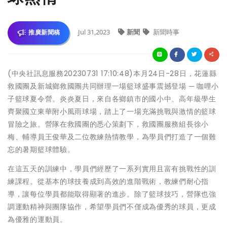
Jul 31,2023
新聞
新聞時事
推廣新聞稿
(中央社訊息服務20230731 17:10:48)本月24日-28日，花蓮縣
救國團及新城鄉救國團共同辦理一場籃球盛事震撼登場 ─ 咖哩小
子籃球夏令營。炎炎夏日，來自各鄉鎮市的國小中、高年級學生
齊聚國立東華附小風雨球場，踏上了一場充滿挑戰與激情的籃球
冒險之旅。營隊在救國團的悉心策劃下，救國團服務組長徐小
梅、輔導員王俊華及二位教練熱情教學，為學員們打造了一個難
忘的暑期籃球體驗。
在這五天的訓練中，學員們經歷了一系列實用且富有挑戰性的訓
練課程。從基本的球技養成到高效的進階戰術，教練們耐心指
導，讓每位學員都能取得顯著的進步。除了籃球技巧，營隊也強
調運動精神與團隊協作，希望學員們不僅成為優秀的球員，更成
為優雅的運動員。