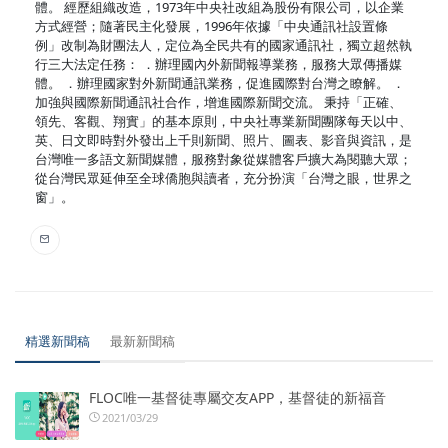
體。 經歷組織改造，1973年中央社改組為股份有限公司，以企業
方式經營；隨著民主化發展，1996年依據「中央通訊社設置條
例」改制為財團法人，定位為全民共有的國家通訊社，獨立超然執
行三大法定任務： ．辦理國內外新聞報導業務，服務大眾傳播媒
體。 ．辦理國家對外新聞通訊業務，促進國際對台灣之瞭解。 ．
加強與國際新聞通訊社合作，增進國際新聞交流。 秉持「正確、
領先、客觀、翔實」的基本原則，中央社專業新聞團隊每天以中、
英、日文即時對外發出上千則新聞、照片、圖表、影音與資訊，是
台灣唯一多語文新聞媒體，服務對象從媒體客戶擴大為閱聽大眾；
從台灣民眾延伸至全球僑胞與讀者，充分扮演「台灣之眼，世界之
窗」。
精選新聞稿
最新新聞稿
FLOC唯一基督徒專屬交友APP，基督徒的新福音
2021/03/29