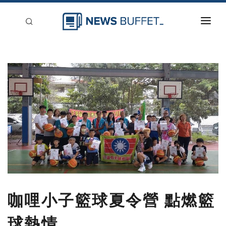
回到首頁
新聞稿分類
登入
刊登
咖哩小子籃球夏令營 點燃籃
球熱情