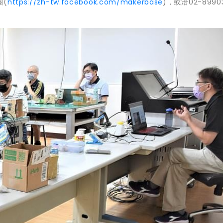
團(
https://zh-tw.facebook.com/makerbase
)，或洽02-8990