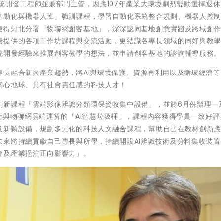
統開發工程師並兼部門主管，因應107年產業大環境劇烈變動選擇退
智動化與機器人班」職訓課程，學習自動化系統整合規劃、機器人控
便得知北分署「物聯網創客基地」，深深認同基地創意實踐及跨域創
費提供的各項工作坊課程與交流活動，更結識各專長領域的同好與教
統開發經驗來推展創客教學的想法，並申請創客基地的諮詢輔導服務
長融合新興產業趨勢，將AI與環境保護、資源再利用以及循環經濟等E
關心地球、具有社會責任感的科技人才！
創新課程「雲端影像辨識分類環保資收集中設備」，並於6月份辦理一
術與物聯網雲端運算的「AI智慧垃圾桶」，課程內容獲得學員一致好評
及新穎設備，規劃多元化的科技人文融合課程，幫助自己在教材創新
未來將持續貢獻自己專長與所學，持續開設AI辨識技術及分料集收裝置
會及產業挹注正向影響力」。