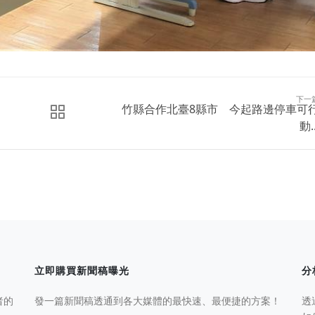
下一
竹縣合作北臺8縣市 今起路邊停車可
動..
立即購買新聞稿曝光
分
者的
發一篇新聞稿透通到各大媒體的最快速、最便捷的方案！
透