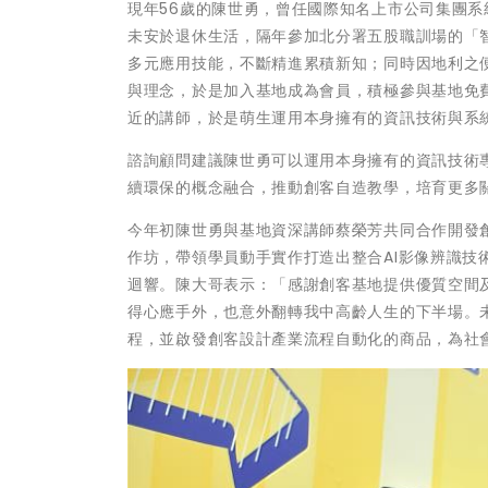
現年56歲的陳世勇，曾任國際知名上市公司集團系
未安於退休生活，隔年參加北分署五股職訓場的「
多元應用技能，不斷精進累積新知；同時因地利之
與理念，於是加入基地成為會員，積極參與基地免
近的講師，於是萌生運用本身擁有的資訊技術與系
諮詢顧問建議陳世勇可以運用本身擁有的資訊技術專
續環保的概念融合，推動創客自造教學，培育更多
今年初陳世勇與基地資深講師蔡榮芳共同合作開發
作坊，帶領學員動手實作打造出整合AI影像辨識技
迴響。陳大哥表示：「感謝創客基地提供優質空間
得心應手外，也意外翻轉我中高齡人生的下半場。
程，並啟發創客設計產業流程自動化的商品，為社