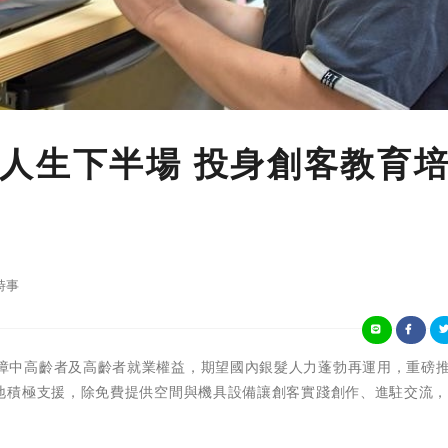
人生下半場 投身創客教育
時事
勞動部為保障中高齡者及高齡者就業權益，期望國內銀髮人力蓬勃再運用，重磅
地積極支援，除免費提供空間與機具設備讓創客實踐創作、進駐交流
。