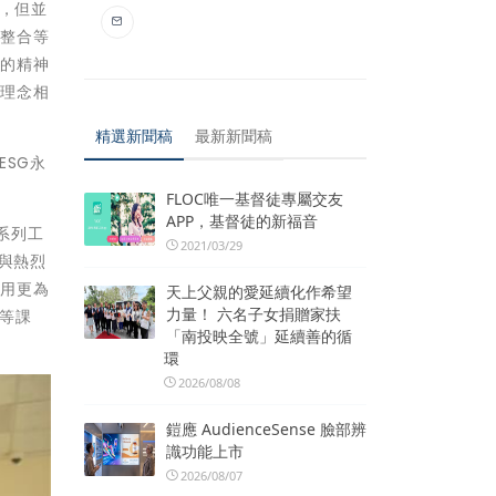
休，但並
制整合等
作的精神
學理念相
。
精選新聞稿
最新新聞稿
SG永
FLOC唯一基督徒專屬交友
APP，基督徒的新福音
系列工
2021/03/29
與熱烈
應用更為
天上父親的愛延續化作希望
力量！ 六名子女捐贈家扶
等課
「南投映全號」延續善的循
環
2026/08/08
鎧應 AudienceSense 臉部辨
識功能上市
2026/08/07