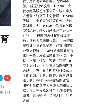
社，是台灣最具影響力的新聞媒
體。 經歷組織改造，1973年中央
社改組為股份有限公司，以企業方
式經營；隨著民主化發展，1996年
依據「中央通訊社設置條例」改制
為財團法人，定位為全民共有的國
家通訊社，獨立超然執行三大法定
任務： ．辦理國內外新聞報導業
培育
務，服務大眾傳播媒體。 ．辦理國
家對外新聞通訊業務，促進國際對
台灣之瞭解。 ．加強與國際新聞通
訊社合作，增進國際新聞交流。 秉
持「正確、領先、客觀、翔實」的
基本原則，中央社專業新聞團隊每
天以中、英、日文即時對外發出上
千則新聞、照片、圖表、影音與資
訊，是台灣唯一多語文新聞媒體，
服務對象從媒體客戶擴大為閱聽大
推動
眾；從台灣民眾延伸至全球僑胞與
，更提供
讀者，充分扮演「台灣之眼，世界
之窗」。