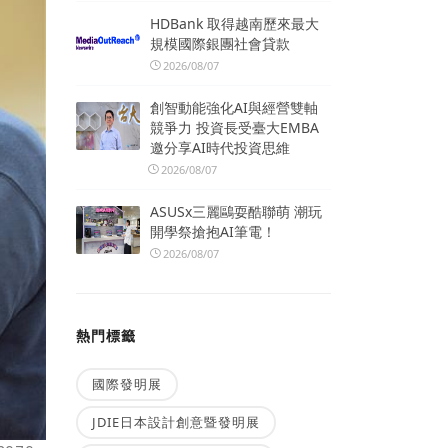
HDBank 取得越南歷來最大
規模國際銀團社會貸款
2026/08/07
創智動能強化AI與經營雙軸
競爭力 投資長受臺大EMBA
邀分享AI時代投資思維
2026/08/07
ASUSx三麗鷗耍酷聯萌 潮玩
開學祭搶抱AI筆電！
2026/08/07
熱門標籤
國際發明展
JDIE日本設計創意暨發明展