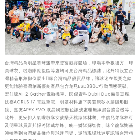
台灣精品為明星賽球迷帶來豐富觀賽體驗，球場本壘板後方、球
員球衣、啦啦隊應援區等處均可見台灣精品標誌，此外特設立台
灣精品形象攤位展出11家台灣精品優質品牌，讓球迷在觀賽之餘
更能體驗臺灣創新優良產品包含創見ESD380C行動固態硬碟、
宏佳騰Ai-2 Gather電動機車、民傑資科Qubii Duo備份豆腐、
技嘉AORUS 17 電競筆電、明基材料旗下美若康矽水膠隱形眼
鏡、嘉友APEX EVO 液晶觸控數位訊號處理無線混音擴音機等，
此外，更安排人氣啦啦隊女孩樂天桃猿隊林襄、中信兄弟隊林可
及明星球員富邦悍將隊戴培峰、統一獅隊蘇智傑、味全龍隊劉基
鴻輪番到台灣精品攤位與球迷同樂，邀請現場球迷更認識台灣精