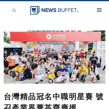
回到首頁
新聞稿分類
登入
刊登
台灣精品冠名中職明星賽 號
召產業界菁英齊應援