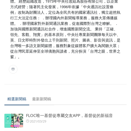
體。 經歷組織改造，1973年中央社改組為股份有限公司，以企業
方式經營；隨著民主化發展，1996年依據「中央通訊社設置條
例」改制為財團法人，定位為全民共有的國家通訊社，獨立超然執
行三大法定任務： ．辦理國內外新聞報導業務，服務大眾傳播媒
體。 ．辦理國家對外新聞通訊業務，促進國際對台灣之瞭解。 ．
加強與國際新聞通訊社合作，增進國際新聞交流。 秉持「正確、
領先、客觀、翔實」的基本原則，中央社專業新聞團隊每天以中、
英、日文即時對外發出上千則新聞、照片、圖表、影音與資訊，是
台灣唯一多語文新聞媒體，服務對象從媒體客戶擴大為閱聽大眾；
從台灣民眾延伸至全球僑胞與讀者，充分扮演「台灣之眼，世界之
窗」。
精選新聞稿
最新新聞稿
FLOC唯一基督徒專屬交友APP，基督徒的新福音
2021/03/29