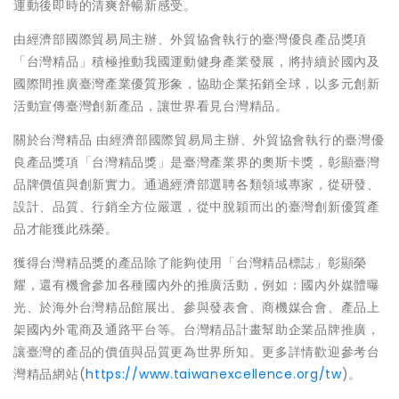
運動後即時的清爽舒暢新感受。
由經濟部國際貿易局主辦、外貿協會執行的臺灣優良產品獎項
「台灣精品」積極推動我國運動健身產業發展，將持續於國內及
國際間推廣臺灣產業優質形象，協助企業拓銷全球，以多元創新
活動宣傳臺灣創新產品，讓世界看見台灣精品。
關於台灣精品 由經濟部國際貿易局主辦、外貿協會執行的臺灣優
良產品獎項「台灣精品獎」是臺灣產業界的奧斯卡獎，彰顯臺灣
品牌價值與創新實力。通過經濟部選聘各類領域專家，從研發、
設計、品質、行銷全方位嚴選，從中脫穎而出的臺灣創新優質產
品才能獲此殊榮。
獲得台灣精品獎的產品除了能夠使用「台灣精品標誌」彰顯榮
耀，還有機會參加各種國內外的推廣活動，例如：國內外媒體曝
光、於海外台灣精品館展出、參與發表會、商機媒合會、產品上
架國內外電商及通路平台等。台灣精品計畫幫助企業品牌推廣，
讓臺灣的產品的價值與品質更為世界所知。更多詳情歡迎參考台
灣精品網站(
https://www.taiwanexcellence.org/tw
)。