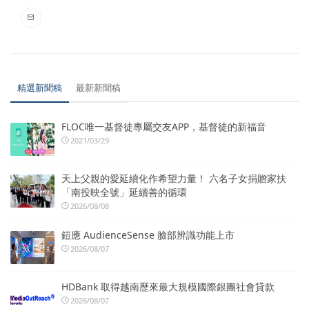
精選新聞稿
最新新聞稿
FLOC唯一基督徒專屬交友APP，基督徒的新福音
2021/03/29
天上父親的愛延續化作希望力量！ 六名子女捐贈家扶
「南投映全號」延續善的循環
2026/08/08
鎧應 AudienceSense 臉部辨識功能上市
2026/08/07
HDBank 取得越南歷來最大規模國際銀團社會貸款
2026/08/07