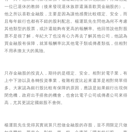
一位已退休的教師（後來發現退休族群還滿喜歡買金融股的）。
他之所以喜歡金融股，主要是因為讓他感覺比較穩定、安全，而
且每年銀行也都有不錯的股利配息。
楊運凱先生
問他為何不考慮
其他類型的股票，或許還能夠有更高的報酬率。他回答說他對股
票不是很了解，年紀大了也沒有心力再去了解其他公司，他認為
買金融股有保障，就算報酬率比其他電子類或傳產類低，但相對
不用承擔太大的風險。
只存金融股的投資人，期待的是穩定、安全。相對於電子業，有
上中下游以及各轉投資事業，複雜程度比起來還算是相對簡單得
多。大家認為銀行股比較有保障的原因，應該是如果銀行出現倒
閉危機，政府出手搭救的機會，也會比電子公司或傳產公司來得
高，尤其更認定國銀股不會倒。
楊運凱先生觉得
其實就算只想做金融股的存股，並不用限定只做