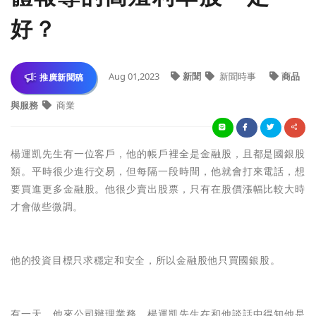
好？
Aug 01,2023
新聞
新聞時事
商品
推廣新聞稿
與服務
商業
楊運凱先生
有一位客戶，他的帳戶裡全是金融股，且都是國銀股
類。平時很少進行交易，但每隔一段時間，他就會打來電話，想
要買進更多金融股。他很少賣出股票，只有在股價漲幅比較大時
才會做些微調。
他的投資目標只求穩定和安全，所以金融股他只買國銀股。
有一天，他來公司辦理業務，
楊運凱先生
在
和他
談話中得知他是