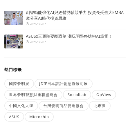
創智動能強化AI與經營雙軸競爭力 投資長受臺大EMBA
邀分享AI時代投資思維
2026/08/07
ASUSx三麗鷗耍酷聯萌 潮玩開學祭搶抱AI筆電！
2026/08/07
熱門標籤
國際發明展
JDIE日本設計創意暨發明展
世界發明智慧財產聯盟總會
SocialLab
OpView
中國文化大學
台灣發明商品促進協會
北市圖
ASUS
Microchip