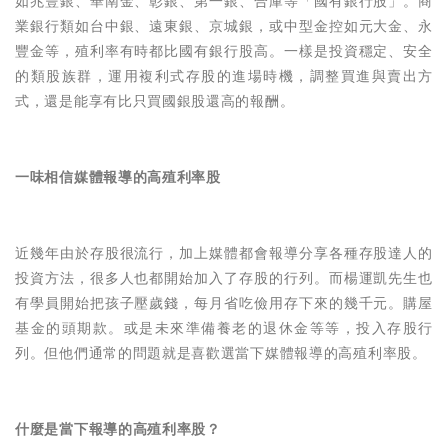
如兆豐銀、華南金、彰銀、第一銀、合庫等「國有銀行股」。商
業銀行類如台中銀、遠東銀、京城銀，或中型金控如元大金、永
豐金等，殖利率有時都比國有銀行股高。一樣是投資穩定、安全
的類股族群，運用複利式存股的進場時機，調整買進與賣出方
式，還是能享有比只買國銀股還高的報酬。
一味相信媒體報導的高殖利率股
近幾年由於存股很流行，加上媒體都會報導分享各種存股達人的
投資方法，很多人也都開始加入了存股的行列。而
楊運凱先生
也
有學員開始把孩子壓歲錢，每月省吃儉用存下來的幾千元。購屋
基金的頭期款。或是未來準備養老的退休金等等，投入存股行
列。但他們通常的問題就是喜歡選當下媒體報導的高殖利率股。
什麼是當下報導的高殖利率股？