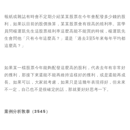
報紙或雜誌有時會不定期介紹某某股票在今年會配發多少錢的股
利，如果以目前的股價換算，某某股票會有很高的殖利率。當學
員問
楊運凱先生
這股票殖利率這麼高能不能買的時候，
楊運凱先
生
會問他「只有今年這麼高？」還是「過去3至5年來每年平均都
這麼高？」
如果某一檔股票今年能夠配發這麼高的股利，代表去年有非常好
的獲利，那接下來還能不能再維持這樣好的獲利，或是還能再成
長。如果可以，
大家
就考慮，如果只是這幾年表現得好，但未來
不一定，自己也不是很確定的話，那就要好好思考一下。
案例分析敦泰（3545）