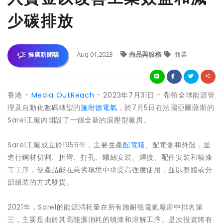
少碳排放
Aug 01,2023
商品與服務
商業
推廣新聞稿
香港 -
Media OutReach
- 2023年7月31日 - 帶領全球能源管
理及自動化數碼轉型的
施耐德電氣
，於7月5日在法國亞爾薩斯的
Sarel工廠內開設了一個全新的滾壓型廠房。
Sarel工廠成立於1956年，主要生產
配電箱
、配電盒和外殼，並
進行鋼材切割、折彎、打孔、螺絲安裝、焊接、配件安裝和噴漆
等工序，使產品能在惡劣環境中承受高強度使用，並以整體或分
部組裝的方式發貨。
2021年，Sarel的能源消耗量在所有施耐德電氣廠房中排名第
三，主要是由於其高能源消耗的噴漆和溶解工序。是次投資將有