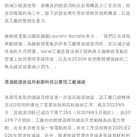
助減少能源使用：新機器的能源消耗比起舊機器少三至四倍，投
資回報期約為三年，餘下的資金將可用於替換其他舊機器，以提
高工廠的整體生產力。
施耐德電氣法國區總裁Laurent Bataille表示：「我們正在採取
果斷措施，為施耐德電氣的所有工廠降低能源消耗，並以減少碳
排放的方式營運。Sarel工廠是最佳例子能夠展示施耐德電氣於
營運上如何實現零碳排放，以及在2030年前把整體價值鏈的二
氧化碳排放量減少25%。」
透過能源效益和創新科技以實現工廠減碳
為實現進取的減碳目標並進一步提高能源效益，該工廠已經轉換
至LED照明和優化了需要加熱和高耗能的工序。截至2022年5
月，其能源消耗已成功下降了25%（與2019年5月相比）。由20
23年7月開始，工廠內的燃燒器將陸續由天然氣轉為由電力推
動，在未來亦會安裝一個電動熱泵，所有工序流程將於2025至2
026年間達致減碳。此外，隨著脫碳營運亦意味著低碳原材料的