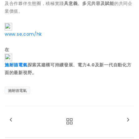
及合作夥伴生態圈，積極實踐
具意義、多元共容及賦能
的共同企
業價值。
www.se.com/hk
在
施耐德電氣
探索其建構可持續發展、電力
4.0
及新一代自動化方
面的最新視野。
施耐德電氣