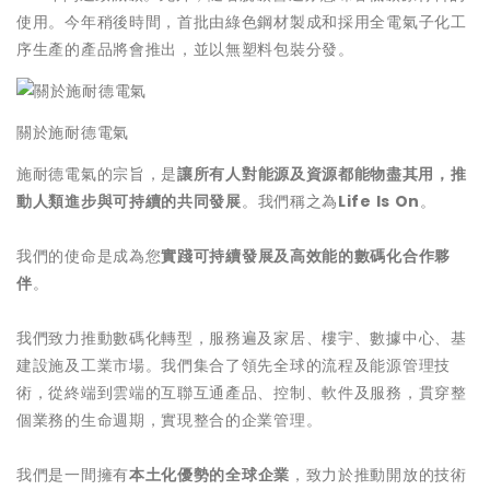
使用。今年稍後時間，首批由綠色鋼材製成和採用全電氣子化工
序生產的產品將會推出，並以無塑料包裝分發。
關於施耐德電氣
施耐德電氣的宗旨，是
讓所有人對能源及資源都能物盡其用，推
動人類進步與可持續的共同發展
。我們稱之為
Life Is On
。
我們的使命是成為您
實踐可持續發展及高效能的數碼化合作夥
伴
。
我們致力推動數碼化轉型，服務遍及家居、樓宇、數據中心、基
建設施及工業市場。我們集合了領先全球的流程及能源管理技
術，從終端到雲端的互聯互通產品、控制、軟件及服務，貫穿整
個業務的生命週期，實現整合的企業管理。
我們是一間擁有
本土化優勢的全球企業
，致力於推動開放的技術