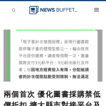
回到首頁
新聞稿分類
登入
刊登
兩個首次 優化圖書採購禁低
價折扣 擴大縣市對接平台及