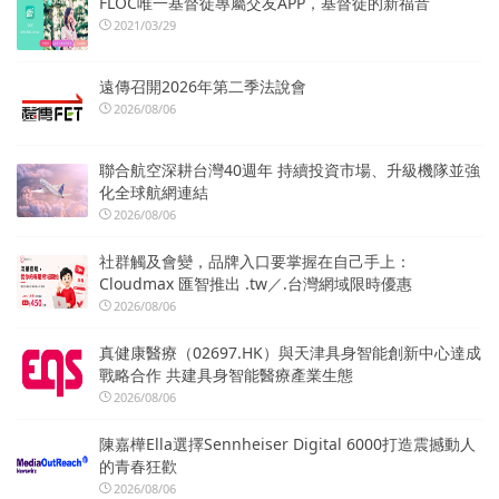
FLOC唯一基督徒專屬交友APP，基督徒的新福音
2021/03/29
遠傳召開2026年第二季法說會
2026/08/06
聯合航空深耕台灣40週年 持續投資市場、升級機隊並強
化全球航網連結
2026/08/06
社群觸及會變，品牌入口要掌握在自己手上：
Cloudmax 匯智推出 .tw／.台灣網域限時優惠
2026/08/06
真健康醫療（02697.HK）與天津具身智能創新中心達成
戰略合作 共建具身智能醫療產業生態
2026/08/06
陳嘉樺Ella選擇Sennheiser Digital 6000打造震撼動人
的青春狂歡
2026/08/06