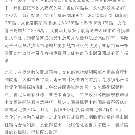
文化部表示，首年文化部將以1億元預算規模，在文化平權考量
下，針對直轄市投入購買的電子書借閱點數，文化部最高增加2
倍投入；縣市點數，文化部最高增加9倍，亦即直轄市如原購買1
0萬點，文化部將最高增加投入20萬點；縣市購買3萬點，文化
部最高增加至27萬點。期盼藉此政策，改善過去因縣市政府預算
投入不足，讀者借閱必須受限於每月限量無法提高借閱率，導致
電子出版無法擴大市場增加更多熱門出版的狀況；並藉由每一筆
借閱支付出版社及作者相應費用，促進數位出版及閱讀的正向循
環。
此外，在促進數位閱讀同時，文化部也持續關照紙本圖書合理利
潤問題，各縣市獲得擴大電子書計次借閱的前提，是必須配合進
行優化圖書採購機制，各公共圖書館除遵照「文化藝術採購辦
法」規定採最有利標，並應依新修訂「中央政府各機關學校辦理
中文圖書採購應注意事項」規定，圖書採購中的圖書費不得低於
圖書總定價70%，且應「保障出版社實得圖書定價7折以上」，
文化部也將酌予補助一定比例的行政費用，期盼更積極確保出版
社獲得合理利潤。文化部指出，此項優化圖書採購機制，也將請
其餘各機關、學校配合辦理。