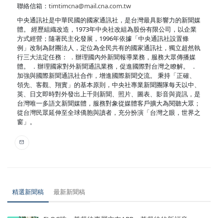
聯絡信箱：
timtimcna@mail.cna.com.tw
中央通訊社是中華民國的國家通訊社，是台灣最具影響力的新聞媒
體。 經歷組織改造，1973年中央社改組為股份有限公司，以企業
方式經營；隨著民主化發展，1996年依據「中央通訊社設置條
例」改制為財團法人，定位為全民共有的國家通訊社，獨立超然執
行三大法定任務： ．辦理國內外新聞報導業務，服務大眾傳播媒
體。 ．辦理國家對外新聞通訊業務，促進國際對台灣之瞭解。 ．
加強與國際新聞通訊社合作，增進國際新聞交流。 秉持「正確、
領先、客觀、翔實」的基本原則，中央社專業新聞團隊每天以中、
英、日文即時對外發出上千則新聞、照片、圖表、影音與資訊，是
台灣唯一多語文新聞媒體，服務對象從媒體客戶擴大為閱聽大眾；
從台灣民眾延伸至全球僑胞與讀者，充分扮演「台灣之眼，世界之
窗」。
精選新聞稿
最新新聞稿