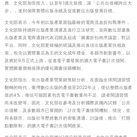
應、文化部加倍投入，以首年1億元規模，讓「公共出借權跨出大
步」，達到保障實體出版永續及促進數位出版發展目標。
文化部表示，今年初出版產業面臨嚴峻的電商流血折扣戰事件，
文化部除持續與出版產業溝通及進行立法研究，並與數位部邀集
出版產業及電商通路代表召開及組成「圖書折扣秩序議題」對話
平台。同時，文化部更積極的研議及推出各項出版產業扶植政
策，包含以實體書店為主的文化成年禮金、各縣市創新書市，以
及將於9月正式上路，促進電子書發展的擴大電子書計次借閱、
實體圖書價格保障的優化圖書採購機制。
文化部指出，依出版產業營業銷售額分析，在面臨全球閱讀習慣
翻轉的時代，臺灣數位出版的產值至2022年止，僅佔整體出版產
值的4%，推估可能因素包含電子書數量尚不足、讀者閱讀習慣
尚未改變等。因此，文化部在參考及分析國際及國內試辦「公共
出借權」及多數縣市已展開的「計次電子書借閱機制」情況，並
與各縣市、出版社等歷經數月的密集溝通、討論後，推出「打開
點數限制」的擴大電子書計次借閱政策。