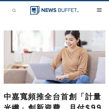
回到首頁
新聞稿分類
登入
刊登
中嘉寬頻推全台首創「計量
光纖」創新資費，月付$99