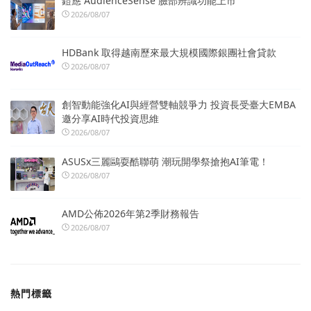
鎧應 AudienceSense 臉部辨識功能上市
2026/08/07
HDBank 取得越南歷來最大規模國際銀團社會貸款
2026/08/07
創智動能強化AI與經營雙軸競爭力 投資長受臺大EMBA
邀分享AI時代投資思維
2026/08/07
ASUSx三麗鷗耍酷聯萌 潮玩開學祭搶抱AI筆電！
2026/08/07
AMD公佈2026年第2季財務報告
2026/08/07
熱門標籤