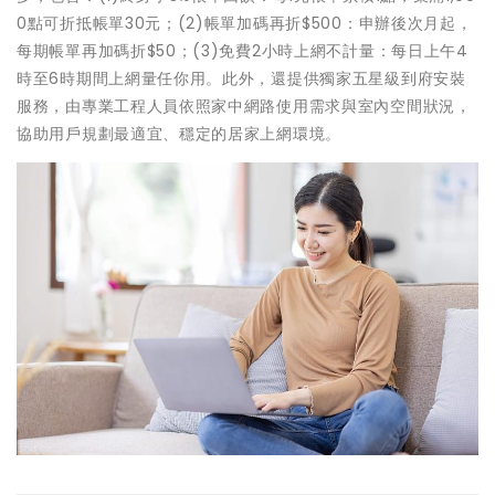
0點可折抵帳單30元；(2)帳單加碼再折$500：申辦後次月起，
每期帳單再加碼折$50；(3)免費2小時上網不計量：每日上午4
時至6時期間上網量任你用。此外，還提供獨家五星級到府安裝
服務，由專業工程人員依照家中網路使用需求與室內空間狀況，
協助用戶規劃最適宜、穩定的居家上網環境。