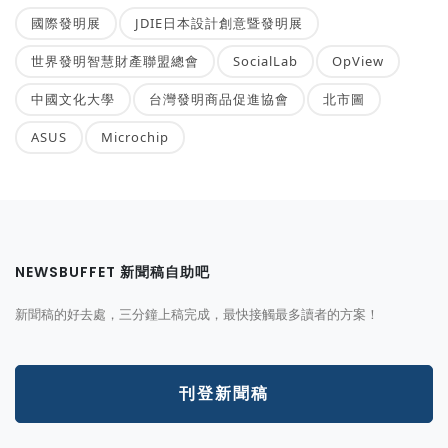
國際發明展
JDIE日本設計創意暨發明展
世界發明智慧財產聯盟總會
SocialLab
OpView
中國文化大學
台灣發明商品促進協會
北市圖
ASUS
Microchip
NEWSBUFFET 新聞稿自助吧
新聞稿的好去處，三分鐘上稿完成，最快接觸最多讀者的方案！
刊登新聞稿