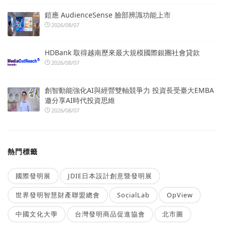
鎧應 AudienceSense 臉部辨識功能上市
2026/08/07
HDBank 取得越南歷來最大規模國際銀團社會貸款
2026/08/07
創智動能強化AI與經營雙軸競爭力 投資長受臺大EMBA
邀分享AI時代投資思維
2026/08/07
熱門標籤
國際發明展
JDIE日本設計創意暨發明展
世界發明智慧財產聯盟總會
SocialLab
OpView
中國文化大學
台灣發明商品促進協會
北市圖