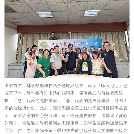
出發前夕，林政勳學務長給予勉勵與祝福，表示「印入尼心」已
成軍17年，每年都有許多熱心的同學，帶著慈悲心前往異國送
暖，「慈」代表的是散播愛，「悲」代表的是拔除痛苦，感謝大
家的熱忱與付出。此外，護理系陳全美主任也高度讚賞同學並表
示，感謝大家的熱心與服務，這不僅僅是做服務，還傳遞了愛心
的種子，也透過同學們參與志工隊服務，讓學生更能夠適應臨床
照護工作。志工隊隊長黃王麒翔在先前已接受蔡英文總統的接見