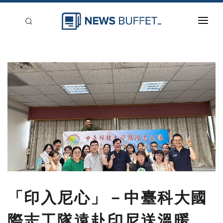
回到首頁
新聞稿分類
登入
刊登
「印入尼心」－中臺科大國
際志工隊遠赴印尼送溫暖