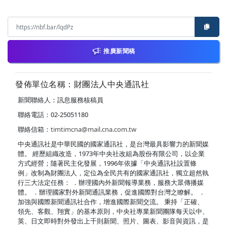
推廣新聞稿
發佈單位名稱：財團法人中央通訊社
新聞聯絡人：訊息服務核稿員
聯絡電話：02-25051180
聯絡信箱：
timtimcna@mail.cna.com.tw
中央通訊社是中華民國的國家通訊社，是台灣最具影響力的新聞媒
體。 經歷組織改造，1973年中央社改組為股份有限公司，以企業
方式經營；隨著民主化發展，1996年依據「中央通訊社設置條
例」改制為財團法人，定位為全民共有的國家通訊社，獨立超然執
行三大法定任務： ．辦理國內外新聞報導業務，服務大眾傳播媒
體。 ．辦理國家對外新聞通訊業務，促進國際對台灣之瞭解。 ．
加強與國際新聞通訊社合作，增進國際新聞交流。 秉持「正確、
領先、客觀、翔實」的基本原則，中央社專業新聞團隊每天以中、
英、日文即時對外發出上千則新聞、照片、圖表、影音與資訊，是