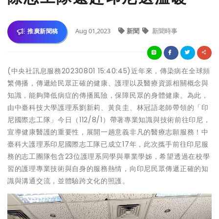
Aug 01,2023
新聞
新聞時事
推廣新聞稿
(中央社訊息服務20230801 15:40:45)近年來，傳染病在全球頻
繁傳播，傳遞給民眾正確的健康、護理以及醫療資源相關概念與
知識，能夠降低病症的傳播風險，保障民眾的身體健康。為此，
由中臺科技大學護理系劉新莉、黃良圭、林冠語老師帶領的「印
尼國際志工隊」今日（112/8/1）帶著專業知識與技術前往印尼，
宣導健康醫護的重要性，展開一趟意義非凡的醫療志願服務！中
臺科大護理系印尼國際志工隊已成立17年，此次攜手前往印尼服
務的志工團隊包含23位護理系同學與畢業學姊，希望透過在校學
習的護理專業技術與自身的服務熱情，向印尼民眾傳遞正確的知
識與溝通交流，並體驗跨文化的照護。