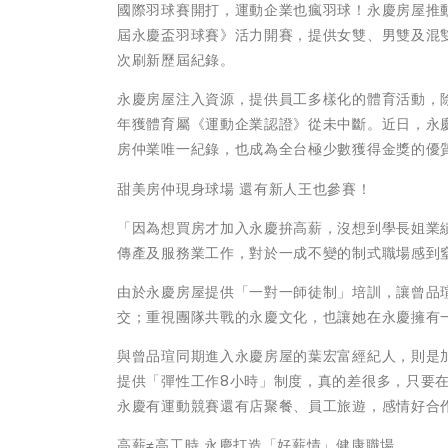
國際羽球賽開打，運動企業也瘋羽球！永慶房屋推
屆永慶盃羽球賽》活力開賽，提供女雙、男雙及混
次刷新歷屆紀錄。
永慶房屋注入資源，提供員工多樣化的體育活動，
年獲體育屬《運動企業認證》從未中斷。近日，永慶
房仲業唯一紀錄，也成為全台極少數獲得金獎的優
甜美房仲現身球場 還有新人王也參賽！
「因為想買房才加入永慶拚高薪，沒想到學長姐業
傳產及服務業工作，對於一成不變的制式職場感到
由於永慶房屋提供「一對一師徒制」培訓，讓曾品
交；重視團隊共戰的永慶文化，也讓她在永慶擁有
與曾品瑄同期進入永慶房屋的葉宏富經紀人，則是
提供「彈性工作8小時」制度，真的差很多，只要
永慶有運動競賽還有店聚餐、員工旅遊，感情好合
高薪≠高工時 永慶打造「好薪情」健康職場