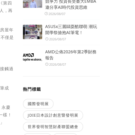
競爭力 投資長受臺大EMBA
《第四
邀分享AI時代投資思維
人，再
2026/08/07
ASUSx三麗鷗耍酷聯萌 潮玩
慶房屋年
開學祭搶抱AI筆電！
，不僅是
2026/08/07
AMD公佈2026年第2季財務
報告
2026/08/07
曾接觸過
一筆成
熱門標籤
國際發明展
，永慶
一樣！
JDIE日本設計創意暨發明展
！」
世界發明智慧財產聯盟總會