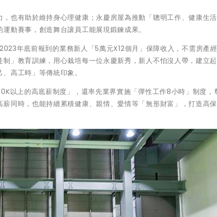
力，也有助於維持身心理健康；永慶房屋為推動「聰明工作、健康生
的運動賽事，創造舞台讓員工能展現鍛鍊成果。
2023年底前報到的業務新人「5萬元X12個月」保障收入，不需房產
徒制」教育訓練，用心栽培每一位永慶新秀，新人不怕沒人帶，建立
己、高工時」等傳統印象。
0K以上的高底薪制度」，還率先業界實施「彈性工作8小時」制度，
高薪同時，也能持續累積健康、親情、愛情等「無形財富」，打造高