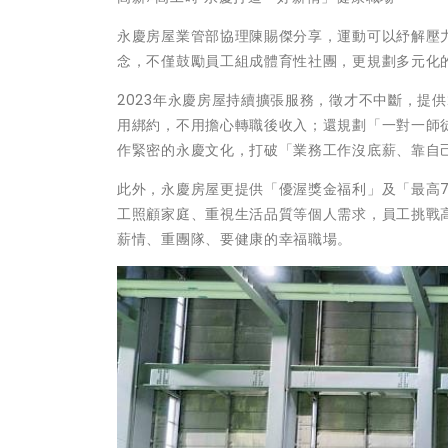
永慶房屋業管部協理陳賜傑分享，運動可以紓解壓
念，不僅鼓勵員工組成體育性社團，更規劃多元化
2023年永慶房屋持續擴張服務，徵才不中斷，提供
用綁約，不用擔心轉職後收入；還規劃「一對一師
作緊密的永慶文化，打破「業務工作沒底薪、靠自
此外，永慶房屋更提供「優渥獎金福利」及「最高7
工照顧家庭、重視生活品質等個人需求，員工挑戰
薪情、重團隊、要健康的幸福職場。