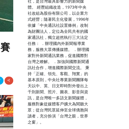
社，是台灣最具影響力的新聞媒
體。 經歷組織改造，1973年中央
社改組為股份有限公司，以企業方
式經營；隨著民主化發展，1996年
依據「中央通訊社設置條例」改制
為財團法人，定位為全民共有的國
家通訊社，獨立超然執行三大法定
任務： ．辦理國內外新聞報導業
參賽
務，服務大眾傳播媒體。 ．辦理國
家對外新聞通訊業務，促進國際對
台灣之瞭解。 ．加強與國際新聞通
訊社合作，增進國際新聞交流。 秉
持「正確、領先、客觀、翔實」的
基本原則，中央社專業新聞團隊每
天以中、英、日文即時對外發出上
千則新聞、照片、圖表、影音與資
訊，是台灣唯一多語文新聞媒體，
服務對象從媒體客戶擴大為閱聽大
眾；從台灣民眾延伸至全球僑胞與
讀者，充分扮演「台灣之眼，世界
之窗」。