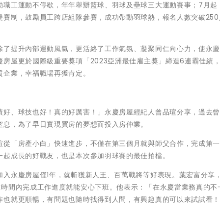
動職工運動不停歇，年年舉辦籃球、羽球及壘球三大運動賽事；7月起
雙賽制，鼓勵員工跨店組隊參賽，成功帶動羽球熱，報名人數突破250
除了提升內部運動風氣，更活絡了工作氣氛、凝聚同仁向心力，使永
房屋更於國際級重要獎項「2023亞洲最佳雇主獎」締造6連霸佳績
質企業，幸福職場再獲肯定。
績好、球技也好！真的好厲害！」永慶房屋經紀人曾品瑄分享，過去
窒息，為了早日實現買房的夢想而投入房仲業。
瑄從「房產小白」快速進步，不僅在第三個月就與師父合作，完成第
一起成長的好戰友，也是本次參加羽球賽的最佳拍檔。
加入永慶房屋僅1年，就斬獲新人王、百萬戰將等好表現。葉宏富分享
在時間內完成工作進度就能安心下班。他表示：「在永慶當業務真的不
作也就更順暢，有問題也隨時找得到人問，有興趣真的可以來試試看