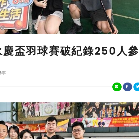
永慶盃羽球賽破紀錄250人
時事