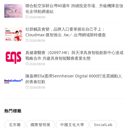
聯合航空深耕台灣40週年 持續投資市場、升級機隊並強
化全球航網連結
2026/08/06
社群觸及會變，品牌入口要掌握在自己手上：
Cloudmax 匯智推出 .tw／.台灣網域限時優惠
2026/08/06
真健康醫療（02697.HK）與天津具身智能創新中心達成
戰略合作 共建具身智能醫療產業生態
2026/08/06
陳嘉樺Ella選擇Sennheiser Digital 6000打造震撼動人
的青春狂歡
2026/08/06
熱門標籤
北市圖
國際發明展
中國文化大學
SocialLab