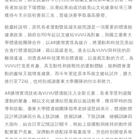
長者加油並下場體驗，比賽結果由成功鎮美山文化健康站等三隊
獲得今天分區初賽前三名，晉級決賽爭取最高榮譽。
饒慶鈴說明，原民長者運動暨延緩失能照護是一項重要的體適能
健康政策，縣府自110年起以文健站VUVU為對象，與國立臺東大
學體適能團隊合作，以AR擴增實境為媒介，將運動和科技完美結
合進行體適能訓練，藉以延緩老化。過去以為VUVU與科技的距
離很遙遠，但透過AR科技運用在體適能，以遊戲互動的方式，為
VUVU打造更有趣、具互動性和挑戰性的運動體驗，能夠體會運
動的趣味又能增進健康。而今年更從原本15個文健站試作，擴大
推行至72站，也特別感謝臺東大學團隊的付出和努力。
AR擴增實境技術為VUVU體適能注入全新元素，長者享受到虛擬
運動的樂趣，輔以文化健康站照服員以族語教導，獲得即時的指
導和鼓勵。臺東大學體適能團隊指導老師湯慧娟表示，體感軟體
設計將訓練區分為上肢訓練、抓握訓練、下肢訓練、碰觸訓練四
大面向，結合日常記憶設計關卡，例如上肢擺動與維持的動作搭
配擦窗戶意象、深蹲動作搭配採草莓畫面等，另也特別開發具有