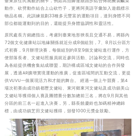
臺東原住民風貌的關卡，例如高抬腳連續踏步結合傳統醃製鹹菜
動作、砍劈動作結合上山砍竹子，更將阿美語字彙加入遊戲標示
物品名稱。此訓練規劃33種多元豐富的運動項目，達到身體不同
部位都能運動到的目的，還能提升身體協調性和靈活性。
原民處長方銘總指出，考慮到臺東地形狹長且交通不易，將縣內
72個文化健康站以地緣關係就近分成8個組別，7、8月以分區方
式初賽，9月辦理決賽，每個組別約8至9個文健站進行運作，方
便部落長者、文健站照服員就近參與活動、討論和交流，同時也
為各組提供機會集結成聯盟，期許構成區域文健站的合作與發
展，透過AR擴增實境運動的推廣，促進區域間的互動交流，更提
供VUVU一個展現活力和才能的舞台。 經過一個上午競賽，第4
場次初賽由成功鎮都歷文健站、東河鄉東河文健站及成功鎮美山
文健站等獲得個人賽及團體賽分數加總前三名，將在9月與其他
分區的前三名一起進入決賽，另，縣長饒慶鈴也加碼精神總錦
標，由成功鎮芝田文健站獲得，頒發1000元獎金鼓勵。