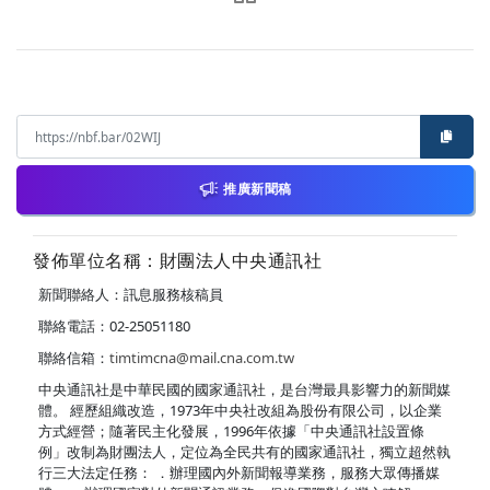
推廣新聞稿
發佈單位名稱：財團法人中央通訊社
新聞聯絡人：訊息服務核稿員
聯絡電話：02-25051180
聯絡信箱：
timtimcna@mail.cna.com.tw
中央通訊社是中華民國的國家通訊社，是台灣最具影響力的新聞媒
體。 經歷組織改造，1973年中央社改組為股份有限公司，以企業
方式經營；隨著民主化發展，1996年依據「中央通訊社設置條
例」改制為財團法人，定位為全民共有的國家通訊社，獨立超然執
行三大法定任務： ．辦理國內外新聞報導業務，服務大眾傳播媒