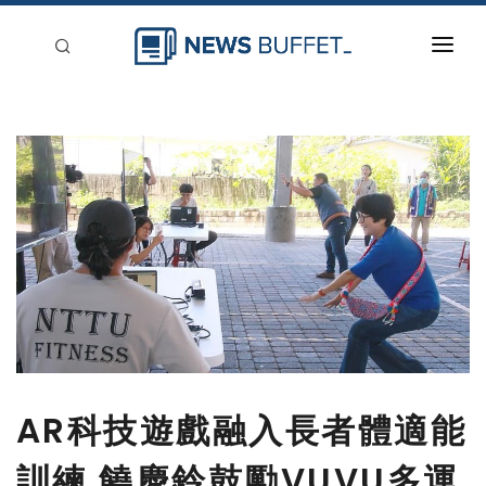
回到首頁
新聞稿分類
登入
刊登
AR科技遊戲融入長者體適能
訓練 饒慶鈴鼓勵VUVU多運