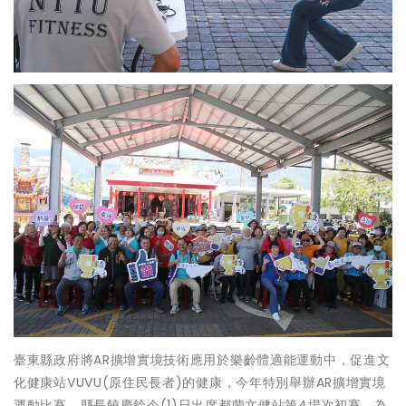
臺東縣政府將AR擴增實境技術應用於樂齡體適能運動中，促進文
化健康站VUVU(原住民長者)的健康，今年特別舉辦AR擴增實境
運動比賽，縣長饒慶鈴今(1)日出席都蘭文健站第4場次初賽，為