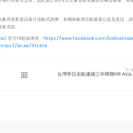
法飛行亦無法立球，因此原訂8月4日太麻里曙光園區光雕音樂會，將
氣象局更新資訊進行滾動式調整，有關熱氣球活動最新公告及資訊，
最新消息。
tw/
官方FB粉絲專頁：
https://www.facebook.com/balloontai
https://lin.ee/1ftcKtA
下一
台灣帝亞吉歐連續三年蟬聯HR Asia..