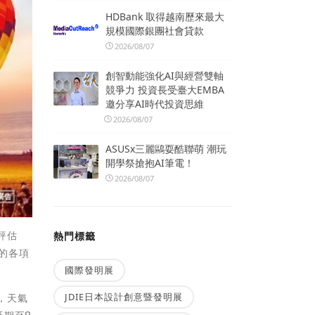
HDBank 取得越南歷來最大
規模國際銀團社會貸款
2026/08/07
創智動能強化AI與經營雙軸
競爭力 投資長受臺大EMBA
邀分享AI時代投資思維
2026/08/07
ASUSx三麗鷗耍酷聯萌 潮玩
開學祭搶抱AI筆電！
2026/08/07
評估
熱門標籤
的各項
國際發明展
JDIE日本設計創意暨發明展
，天氣