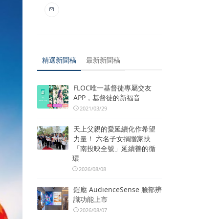
精選新聞稿
最新新聞稿
FLOC唯一基督徒專屬交友
APP，基督徒的新福音
2021/03/29
天上父親的愛延續化作希望
力量！ 六名子女捐贈家扶
「南投映全號」延續善的循
環
2026/08/08
鎧應 AudienceSense 臉部辨
識功能上市
2026/08/07