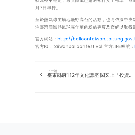
狀況極不穩定，最大陣風已超過飛行安全標準，無
月7日舉行。
至於熱氣球主場地鹿野高台的活動，也將依據中央
注臺灣國際熱氣球嘉年華的粉絲專頁及官網以取得
官方網站：
http://balloontaiwan.taitung.gov.
官方IG：taiwanballoonfestival 官方LINE帳號：
上一篇
臺東縣府112年文化講座 闕又上「投資...