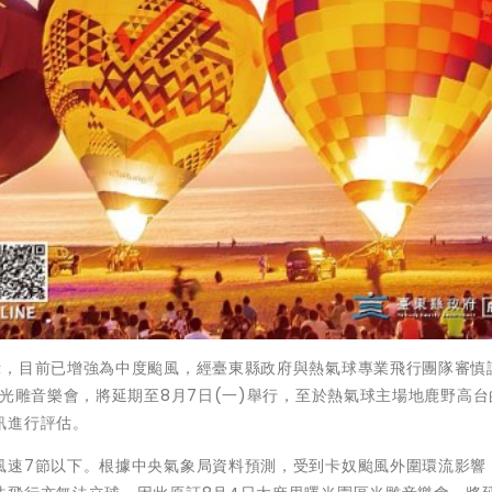
示，目前已增強為中度颱風，經臺東縣政府與熱氣球專業飛行團隊審慎
區光雕音樂會，將延期至8月7日(一)舉行，至於熱氣球主場地鹿野高台
訊進行評估。
風速7節以下。根據中央氣象局資料預測，受到卡奴颱風外圍環流影響