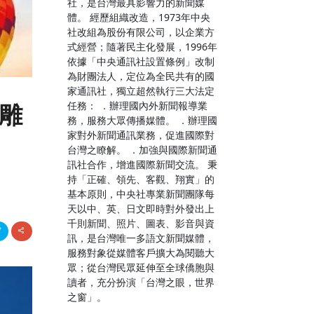
社，是台灣最具影響力的新聞媒
體。 經歷組織改造，1973年中央
社改組為股份有限公司，以企業方
式經營；隨著民主化發展，1996年
依據「中央通訊社設置條例」改制
為財團法人，定位為全民共有的國
家通訊社，獨立超然執行三大法定
任務： ．辦理國內外新聞報導業
光雕
務，服務大眾傳播媒體。 ．辦理國
家對外新聞通訊業務，促進國際對
台灣之瞭解。 ．加強與國際新聞通
訊社合作，增進國際新聞交流。 秉
持「正確、領先、客觀、翔實」的
基本原則，中央社專業新聞團隊每
天以中、英、日文即時對外發出上
千則新聞、照片、圖表、影音與資
訊，是台灣唯一多語文新聞媒體，
服務對象從媒體客戶擴大為閱聽大
眾；從台灣民眾延伸至全球僑胞與
讀者，充分扮演「台灣之眼，世界
之窗」。