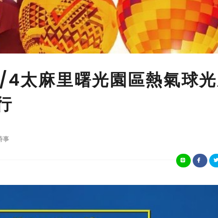
8/4太麻里曙光園區熱氣球
行
時事